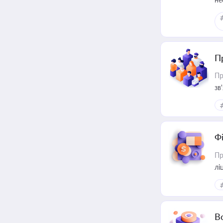
П
Пр
зв
Ф
Пр
лі
В