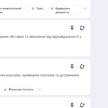
о-енергетичний
Торгівля
Будівельна
+2
кс
діяльність
них обставин та звільнення від відповідальності у
Фінансові послуги
+1