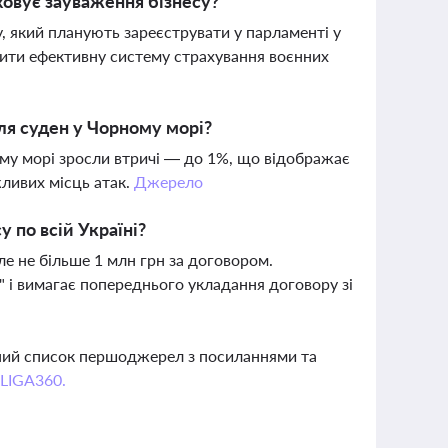
ховує зауваження бізнесу?
, який планують зареєструвати у парламенті у
рити ефективну систему страхування воєнних
для суден у Чорному морі?
ному морі зросли втричі — до 1%, що відображає
ливих місць атак.
Джерело
 по всій Україні?
е не більше 1 млн грн за договором.
 і вимагає попереднього укладання договору зі
вний список першоджерел з посиланнями та
 LIGA360.