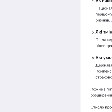
Як нови
Націонал
першому 
ризиків.
Які змі
Після се
підвищен
Які умо
Держава 
Компенса
страхово
Кожне з пи
розширений
Стисло про