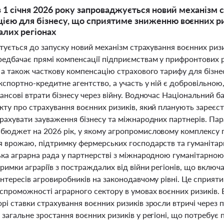
 з 1 січня 2026 року запроваджується новий механізм
ією для бізнесу, що сприятиме зниженню воєнних риз
лих регіонах
отується до запуску новий механізм страхування воєнних ризик
редбачає прямі компенсації підприємствам у прифронтових 
 а також часткову компенсацію страхового тарифу для бізнес
кспортно-кредитне агентство, а участь у ній є добровільною
нансові втрати бізнесу через війну. Водночас Національний 
кту про страхування воєнних ризиків, який планують зареєс
врахувати зауваження бізнесу та міжнародних партнерів. Пар
бюджет на 2026 рік, у якому агропромисловому комплексу п
я врожаю, підтримку фермерських господарств та гуманітар
ька аграрна рада у партнерстві з міжнародною гуманітарно
римки аграріїв з постраждалих від війни регіонів, що включ
нтересів агровиробників на законодавчому рівні. Це сприят
спроможності аграрного сектору в умовах воєнних ризиків. 
і ставки страхування воєнних ризиків зросли втричі через п
загальне зростання воєнних ризиків у регіоні, що потребує п