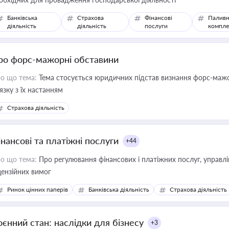
Банківська
Страхова
Фінансові
Паливн
діяльність
діяльність
послуги
компле
ро форс-мажорні обставини
о що тема:
Тема стосується юридичних підстав визнання форс-мажор
'язку з їх настанням
Страхова діяльність
інансові та платіжні послуги
+44
о що тема:
Про регулювання фінансових і платіжних послуг, управління коштами, приймання платежів та дотримання
цензійних вимог
Ринок цінних паперів
Банківська діяльність
Страхова діяльність
оєнний стан: наслідки для бізнесу
+3