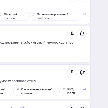
Фінансові
Паливно-енергетичний
+9
послуги
комплекс
сподарювання, міжбанківський меморандум про
 умовах воєнного стану
сові
Паливно-енергетичний
ЖКГ,
+9
ги
комплекс
ОСББ