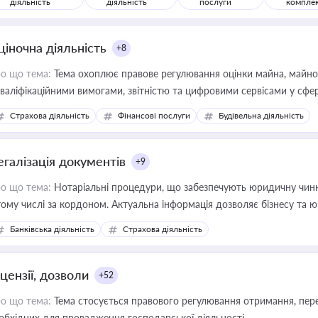
діяльність
діяльність
послуги
компле
ціночна діяльність
+8
о що тема:
Тема охоплює правове регулювання оцінки майна, майнови
кваліфікаційними вимогами, звітністю та цифровими сервісами у сфер
дійних змін у цій сфері корисне для власника бізнесу, керівника, юр
Страхова діяльність
Фінансові послуги
Будівельна діяльність
иватизації, оренди державного майна, корпоративних угод і перевірки
егалізація документів
+9
о що тема:
Нотаріальні процедури, що забезпечують юридичну чинні
тому числі за кордоном. Актуальна інформація дозволяє бізнесу т
зиків недійсності та забезпечувати їх належне прийняття органами 
Банківська діяльність
Страхова діяльність
цензії, дозволи
+52
о що тема:
Тема стосується правового регулювання отримання, пере
обхідних для провадження господарської діяльності