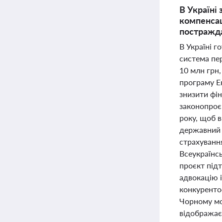
В Україні
компенсац
постражда
В Україні г
система пе
10 млн грн,
програму Е
знизити фі
законопроє
року, щоб 
державний 
страхуванн
Всеукраїнс
проєкт підт
адвокацію і
конкуренто
Чорному мор
відображає 