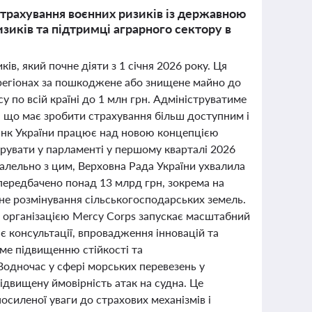
 страхування воєнних ризиків із державною
иків та підтримці аграрного сектору в
ів, який почне діяти з 1 січня 2026 року. Ця
регіонах за пошкоджене або знищене майно до
у по всій країні до 1 млн грн. Адмініструватиме
, що має зробити страхування більш доступним і
банк України працює над новою концепцією
трувати у парламенті у першому кварталі 2026
алельно з цим, Верховна Рада України ухвалила
ередбачено понад 13 млрд грн, зокрема на
не розмінування сільськогосподарських земель.
ю організацією Mercy Corps запускає масштабний
ає консультації, впровадження інновацій та
име підвищенню стійкості та
Водночас у сфері морських перевезень у
ідвищену ймовірність атак на судна. Це
осиленої уваги до страхових механізмів і