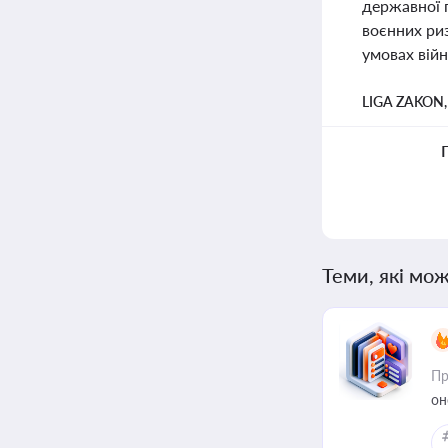
державної 
воєнних риз
умовах війн
LIGA ZAKON
Теми, які мож
Пр
он