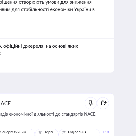
і рішення створюють умови для зниження
ивим для стабільності економіки України в
о, офіційні джерела, на основі яких
к
NACE
идів економічної діяльності до стандартів NACE,
о-енергетичний
Торгівля
Будівельна
+10