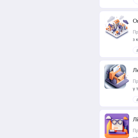
О
Пр
з 
ме
пр
Л
Пр
у 
ри
Лі
Пр
не