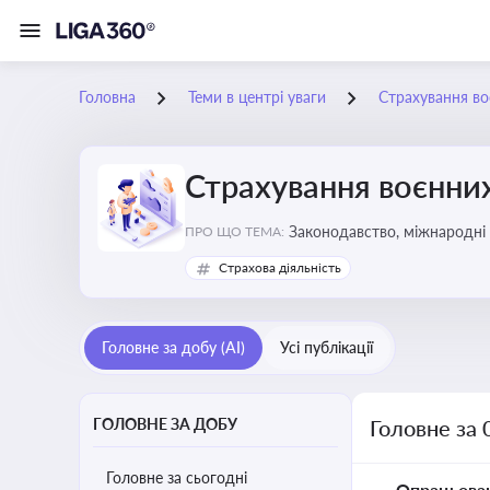
Головна
Теми в центрі уваги
Страхування во
Страхування воєнних
Законодавство, міжнародні 
ПРО ЩО ТЕМА:
Страхова діяльність
Головне за добу (AI)
Усі публікації
ГОЛОВНЕ ЗА ДОБУ
Головне за 
Головне за сьогодні
Опрацьова