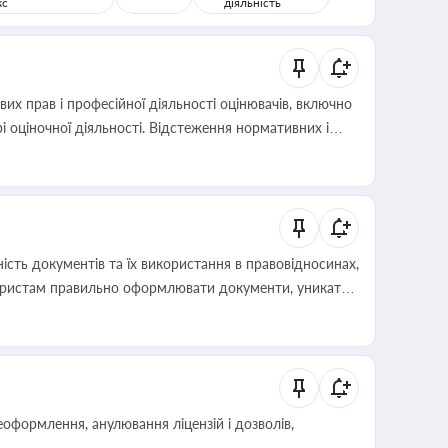
кс
діяльність
х прав і професійної діяльності оцінювачів, включно
і оціночної діяльності. Відстеження нормативних і
иста або бухгалтера під час оподаткування,
 статусу суб'єктів оціночної діяльності
сть документів та їх використання в правовідносинах,
а юристам правильно оформлювати документи, уникати
влади та контрагентами
оформлення, анулювання ліцензій і дозволів,