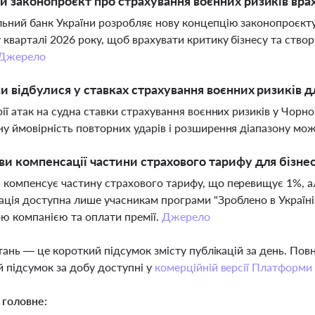
й законопроєкт про страхування воєнних ризиків вра
ьний банк України розробляє нову концепцію законопроєкту
кварталі 2026 року, щоб врахувати критику бізнесу та ство
Джерело
ни відбулися у ставках страхування воєнних ризиків 
рії атак на судна ставки страхування воєнних ризиків у Чор
у ймовірність повторних ударів і розширення діапазону мож
ви компенсації частини страхового тарифу для бізнесу
компенсує частину страхового тарифу, що перевищує 1%, ал
ція доступна лише учасникам програми "Зроблено в Україні"
ю компанією та оплати премії.
Джерело
тань — це короткий підсумок змісту публікацій за день. По
 підсумок за добу доступні у
комерційній версії Платформи
 головне: