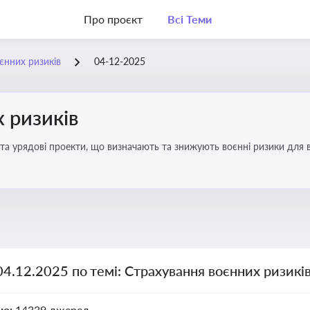
Про проєкт
Всі Теми
єнних ризиків
04-12-2025
 ризиків
та урядові проекти, що визначають та знижують воєнні ризики для в
04.12.2025 по темі: Страхування воєнних ризикі
но:
14339 джерел