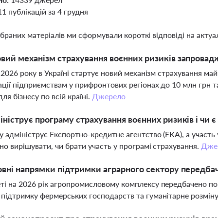
11 публікацій за 4 грудня
ібраних матеріалів ми сформували короткі відповіді на актуал
вий механізм страхування воєнних ризиків запроваджу
я 2026 року в Україні стартує новий механізм страхування май
ції підприємствам у прифронтових регіонах до 10 млн грн 
ля бізнесу по всій країні.
Джерело
ініструє програму страхування воєнних ризиків і чи є
 адмініструє Експортно-кредитне агентство (ЕКА), а участь 
но вирішувати, чи брати участь у програмі страхування.
Дже
овні напрямки підтримки аграрного сектору передбач
і на 2026 рік агропромисловому комплексу передбачено пон
підтримку фермерських господарств та гуманітарне розмін