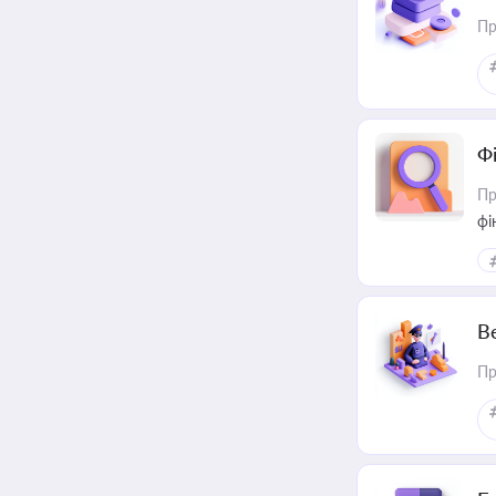
Пр
Ф
Пр
фі
В
Пр