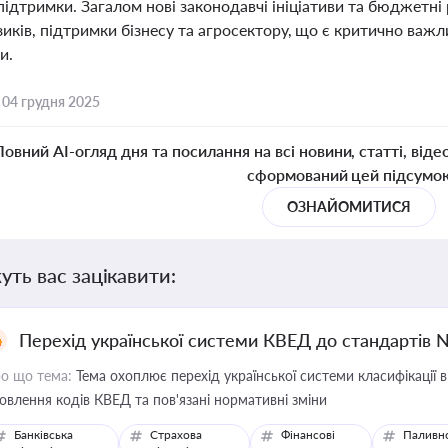
підтримки. Загалом нові законодавчі ініціативи та бюджетн
иків, підтримки бізнесу та агросектору, що є критично важл
и.
,
04 грудня 2025
Повний AI-огляд дня та посилання на всі новини, статті, віде
сформований цей підсумо
ОЗНАЙОМИТИСЯ
уть вас зацікавити:
Перехід української системи КВЕД до стандартів 
о що тема:
Тема охоплює перехід української системи класифікації в
овлення кодів КВЕД та пов'язані нормативні зміни
Банківська
Страхова
Фінансові
Паливн