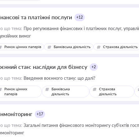
інансові та платіжні послуги
+12
о що тема:
Про регулювання фінансових і платіжних послуг, управління коштами, приймання платежів та дотримання
цензійних вимог
Ринок цінних паперів
Банківська діяльність
Страхова діяльність
оєнний стан: наслідки для бізнесу
+2
о що тема:
Введення воєнного стану: що далі?
Ринок цінних
Банківська
Страхова
паперів
діяльність
діяльність
інмоніторинг
+17
о що тема:
Загальні питання фінансового моніторингу суб'єктів го
нмоніторинг