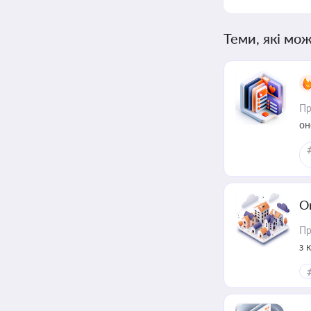
Теми, які мож
Пр
он
О
Пр
з 
ме
пр