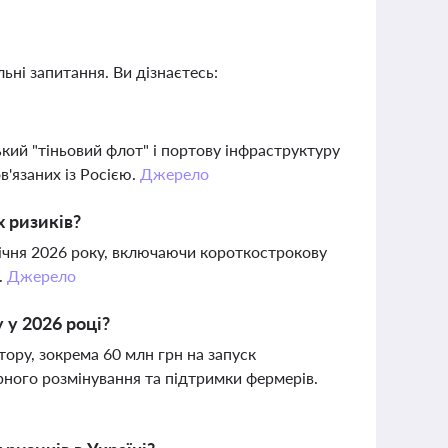
ьні запитання. Ви дізнаєтесь:
ький "тіньовий флот" і портову інфраструктуру
в'язаних із Росією.
Джерело
х ризиків?
січня 2026 року, включаючи короткострокову
.
Джерело
 у 2026 році?
ору, зокрема 60 млн грн на запуск
рного розмінування та підтримки фермерів.