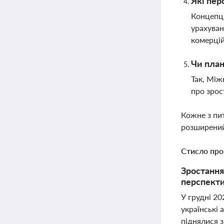
Які пер
Концепці
урахуван
комерцій
Чи план
Так, Між
про зрос
Кожне з пи
розширений
Стисло про
Зростання
перспекти
У грудні 20
українські 
піднялися 