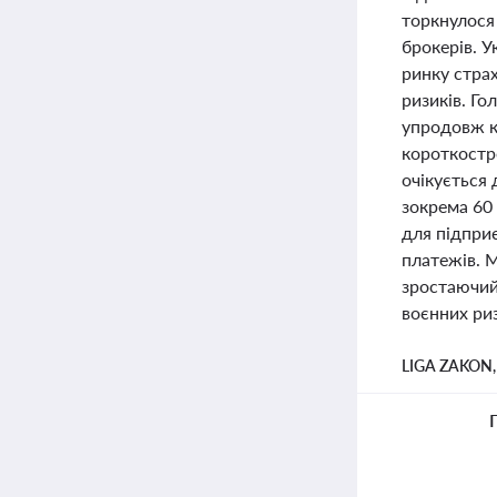
торкнулося 
брокерів. У
ринку стра
ризиків. Г
упродовж кі
короткостро
очікується 
зокрема 60
для підпри
платежів. М
зростаючий
воєнних риз
LIGA ZAKON