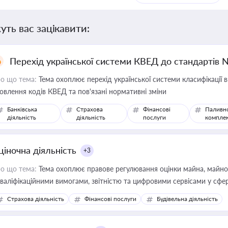
уть вас зацікавити:
Перехід української системи КВЕД до стандартів 
о що тема:
Тема охоплює перехід української системи класифікації в
овлення кодів КВЕД та пов'язані нормативні зміни
Банківська
Страхова
Фінансові
Паливн
діяльність
діяльність
послуги
компле
ціночна діяльність
+3
о що тема:
Тема охоплює правове регулювання оцінки майна, майнови
кваліфікаційними вимогами, звітністю та цифровими сервісами у сфер
дійних змін у цій сфері корисне для власника бізнесу, керівника, юр
Страхова діяльність
Фінансові послуги
Будівельна діяльність
иватизації, оренди державного майна, корпоративних угод і перевірки