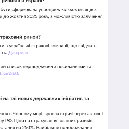
ризиків в Україні?
 бути сформована упродовж кількох місяців з
и до жовтня 2025 року, з можливістю залучення
страховий ринок?
и в українські страхові компанії, що свідчить
сть.
Джерело
вний список першоджерел з посиланнями та
 LIGA360.
 на тлі нових державних ініціатив та
ння в Чорному морі, зросла втричі через активні
уру РФ. Ціни на страхування воєнних ризиків
зростання на 250%. Найбільше подорожчання