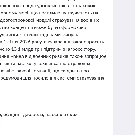
епокоєння серед судновласників і страхових
 Чорному морі, що посилило напруженість на
 довгострокової моделі страхування воєнних
в, що концепція може бути сформована
ультацій зі стейкхолдерами. Запуск
 1 січня 2026 року, а ухвалення законопроєкту
ачено 13,1 млрд грн підтримки агросектору,
ання майна від воєнних ризиків також запрацює
итків та часткову компенсацію страхових
ські страхові компанії, що свідчить про
передумови для посилення системи страхування
о, офіційні джерела, на основі яких
к