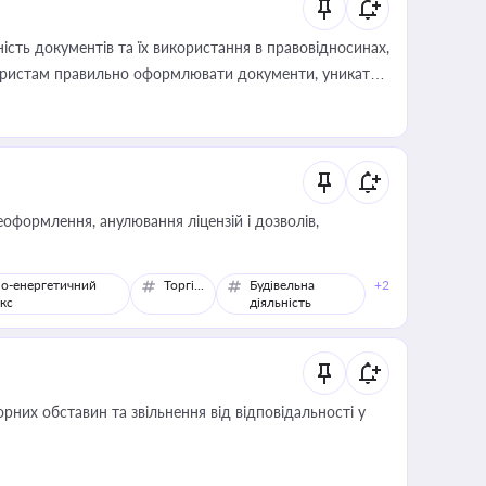
сть документів та їх використання в правовідносинах,
а юристам правильно оформлювати документи, уникати
влади та контрагентами
оформлення, анулювання ліцензій і дозволів,
о-енергетичний
Торгівля
Будівельна
+2
кс
діяльність
них обставин та звільнення від відповідальності у