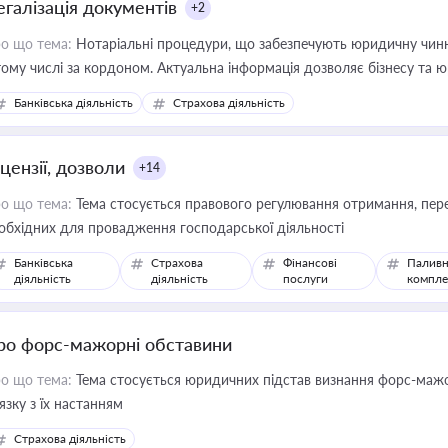
егалізація документів
+2
о що тема:
Нотаріальні процедури, що забезпечують юридичну чинні
тому числі за кордоном. Актуальна інформація дозволяє бізнесу т
зиків недійсності та забезпечувати їх належне прийняття органами 
Банківська діяльність
Страхова діяльність
цензії, дозволи
+14
о що тема:
Тема стосується правового регулювання отримання, пере
обхідних для провадження господарської діяльності
Банківська
Страхова
Фінансові
Паливн
діяльність
діяльність
послуги
компле
ро форс-мажорні обставини
о що тема:
Тема стосується юридичних підстав визнання форс-мажор
'язку з їх настанням
Страхова діяльність