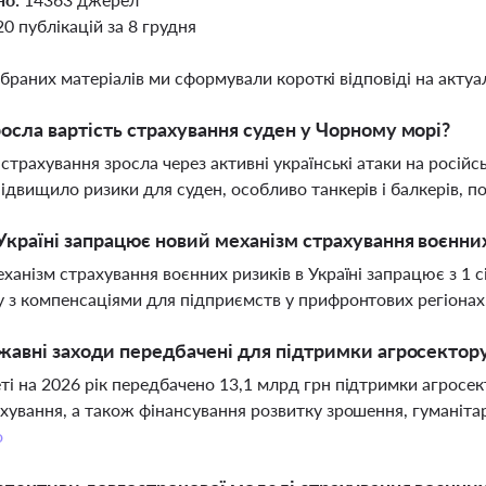
20 публікацій за 8 грудня
ібраних матеріалів ми сформували короткі відповіді на актуал
осла вартість страхування суден у Чорному морі?
 страхування зросла через активні українські атаки на російс
ідвищило ризики для суден, особливо танкерів і балкерів, по
Україні запрацює новий механізм страхування воєнни
ханізм страхування воєнних ризиків в Україні запрацює з 1 
 з компенсаціями для підприємств у прифронтових регіонах
жавні заходи передбачені для підтримки агросектору
і на 2026 рік передбачено 13,1 млрд грн підтримки агросект
хування, а також фінансування розвитку зрошення, гуманіта
о