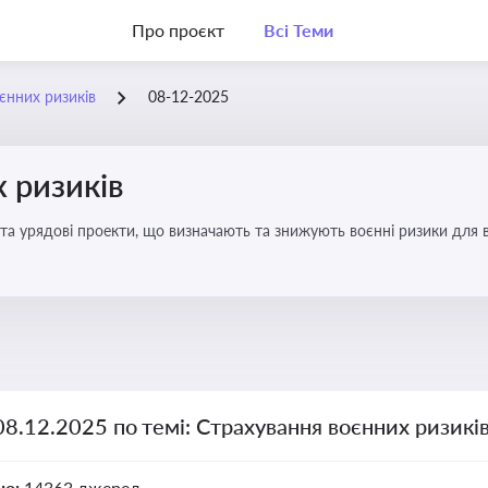
Про проєкт
Всі Теми
єнних ризиків
08-12-2025
 ризиків
та урядові проекти, що визначають та знижують воєнні ризики для в
08.12.2025 по темі: Страхування воєнних ризикі
но:
14363 джерел