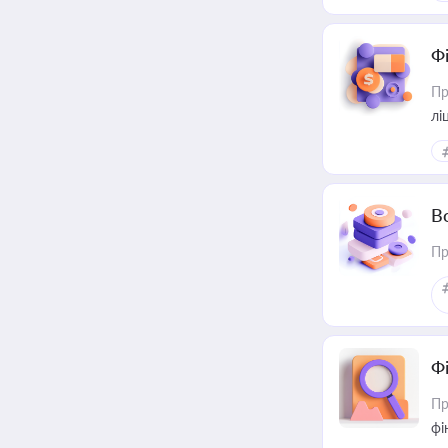
Ф
Пр
лі
В
Пр
Ф
Пр
фі