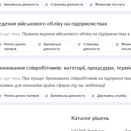
Банківська діяльність
Страхова діяльність
Фінансові послуги
едення військового обліку на підприємствах
о що тема:
Правила ведення військового обліку на підприємствах в
Ринок цінних
Банківська
Страхова
Фінан
паперів
діяльність
діяльність
послу
ронювання співробітників: категорії, процедура, термі
о що тема:
Про процес бронювання співробітників на підприємствах,
жливих для економіки країни сферах під час мобілізації
Ринок цінних паперів
Банківська діяльність
Державна служба
Каталог рішень