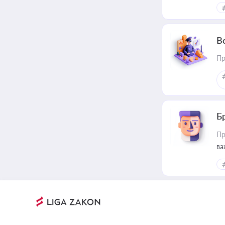
В
Пр
Б
Пр
ва