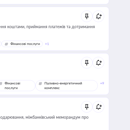
Фінансові послуги
+1
Фінансові
Паливно-енергетичний
+9
послуги
комплекс
сподарювання, міжбанківський меморандум про