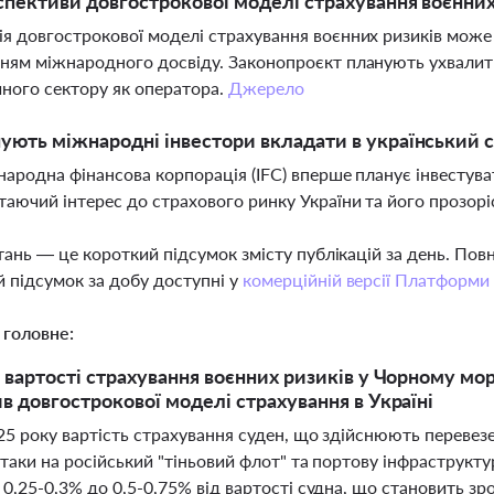
спективи довгострокової моделі страхування воєнних 
я довгострокової моделі страхування воєнних ризиків може
ням міжнародного досвіду. Законопроєкт планують ухвалит
ного сектору як оператора.
Джерело
ують міжнародні інвестори вкладати в український 
народна фінансова корпорація (IFC) вперше планує інвестуват
таючий інтерес до страхового ринку України та його прозорі
тань — це короткий підсумок змісту публікацій за день. По
 підсумок за добу доступні у
комерційній версії Платформи
 головне:
 вартості страхування воєнних ризиків у Чорному морі
в довгострокової моделі страхування в Україні
25 року вартість страхування суден, що здійснюють перевезе
атаки на російський "тіньовий флот" та портову інфраструкт
з 0,25-0,3% до 0,5-0,75% від вартості судна, що становить 