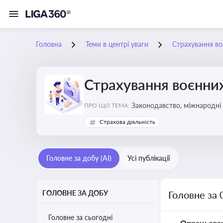
Головна
Теми в центрі уваги
Страхування во
Страхування воєнних
Законодавство, міжнародні 
ПРО ЩО ТЕМА:
Страхова діяльність
Головне за добу (AI)
Усі публікації
ГОЛОВНЕ ЗА ДОБУ
Головне за 
Головне за сьогодні
Опрацьова