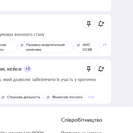
 умовах воєнного стану
сові
Паливно-енергетичний
ЖКГ,
+9
ги
комплекс
ОСББ
ни, кейси
+3
 який дозволяє забезпечити їх участь у критично
Страхова діяльність
Фінансові послуги
+11
Співробітництво