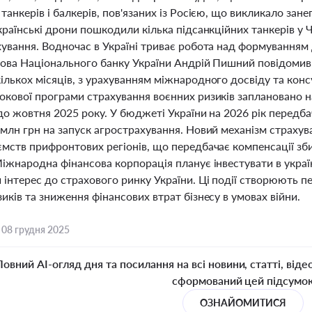
танкерів і балкерів, пов'язаних із Росією, що викликало зан
країнські дрони пошкодили кілька підсанкційних танкерів у
хування. Водночас в Україні триває робота над формуванням
олова Національного банку України Андрій Пишний повідоми
лькох місяців, з урахуванням міжнародного досвіду та конс
кової програми страхування воєнних ризиків заплановано на
до жовтня 2025 року. У бюджеті України на 2026 рік передб
 млн грн на запуск агрострахування. Новий механізм страхув
ємств прифронтових регіонів, що передбачає компенсації зб
іжнародна фінансова корпорація планує інвестувати в україн
 інтерес до страхового ринку України. Ці події створюють 
иків та зниження фінансових втрат бізнесу в умовах війни.
,
08 грудня 2025
Повний AI-огляд дня та посилання на всі новини, статті, віде
сформований цей підсумо
ОЗНАЙОМИТИСЯ