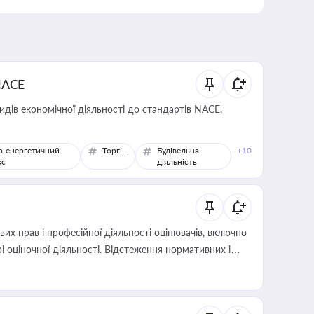
NACE
идів економічної діяльності до стандартів NACE,
о-енергетичний
Торгівля
Будівельна
+10
кс
діяльність
х прав і професійної діяльності оцінювачів, включно
і оціночної діяльності. Відстеження нормативних і
иста або бухгалтера під час оподаткування,
 статусу суб'єктів оціночної діяльності