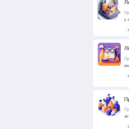
Л
Пр
у 
ри
Лі
Пр
не
П
Пр
зв