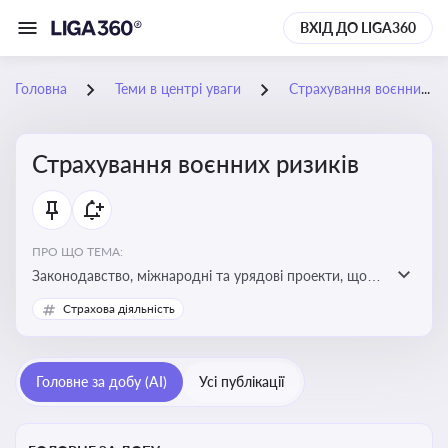
ВХІД ДО LIGA360
Головна
Теми в центрі уваги
Страхування воєнних ризиків
Страхування воєнних ризиків
ПРО ЩО ТЕМА:
Законодавство, міжнародні та урядові проекти, що
визначають та знижують воєнні ризики для власників
Страхова діяльність
майна, боржників та кредиторів
Головне за добу (AI)
Усі публікації