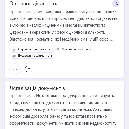
Оціночна діяльність
+1
Про що тема:
Тема охоплює правове регулювання оцінки
майна, майнових прав і професійної діяльності оцінювачів,
включно з кваліфікаційними вимогами, звітністю та
цифровими сервісами у сфері оціночної діяльності.
Відстеження нормативних і медійних змін у цій сфері
корисне для власника бізнесу, керівника, юриста або
Страхова діяльність
Фінансові послуги
бухгалтера під час оподаткування, приватизації, оренди
Будівельна діяльність
державного майна, корпоративних угод і перевірки
статусу суб'єктів оціночної діяльності
Легалізація документів
Про що тема:
Нотаріальні процедури, що забезпечують
юридичну чинність документів та їх використання в
правовідносинах, у тому числі за кордоном. Актуальна
інформація дозволяє бізнесу та юристам правильно
оформлювати документи, уникати ризиків недійсності та