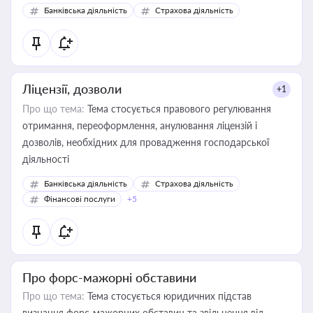
забезпечувати їх належне прийняття органами влади та
Банківська діяльність
Страхова діяльність
контрагентами
Ліцензії, дозволи
+1
Про що тема:
Тема стосується правового регулювання
отримання, переоформлення, анулювання ліцензій і
дозволів, необхідних для провадження господарської
діяльності
Банківська діяльність
Страхова діяльність
Фінансові послуги
+5
Про форс-мажорні обставини
Про що тема:
Тема стосується юридичних підстав
визнання форс-мажорних обставин та звільнення від