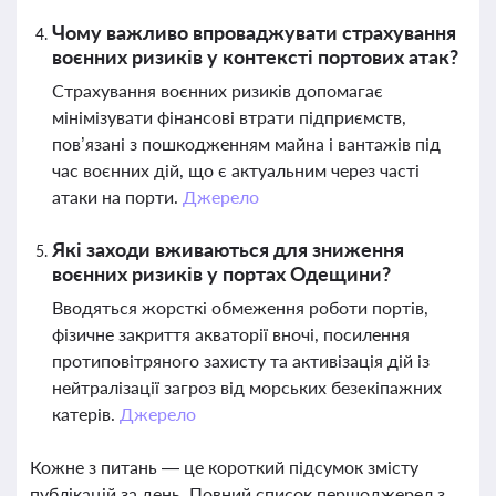
Чому важливо впроваджувати страхування
воєнних ризиків у контексті портових атак?
Страхування воєнних ризиків допомагає
мінімізувати фінансові втрати підприємств,
пов’язані з пошкодженням майна і вантажів під
час воєнних дій, що є актуальним через часті
атаки на порти.
Джерело
Які заходи вживаються для зниження
воєнних ризиків у портах Одещини?
Вводяться жорсткі обмеження роботи портів,
фізичне закриття акваторії вночі, посилення
протиповітряного захисту та активізація дій із
нейтралізації загроз від морських безекіпажних
катерів.
Джерело
Кожне з питань — це короткий підсумок змісту
публікацій за день. Повний список першоджерел з