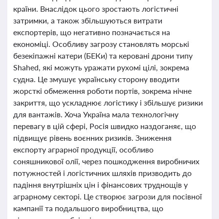
країни. Внаслідок цього зростають логістичні
затримки, а також збільшуються витрати
експортерів, що негативно позначається на
економіці. Особливу загрозу становлять морські
безекіпажні катери (БЕКи) та керовані дрони типу
Shahed, які можуть уражати рухомі цілі, зокрема
судна. Це змушує українську сторону вводити
жорсткі обмеження роботи портів, зокрема нічне
закриття, що ускладнює логістику і збільшує ризики
для вантажів. Хоча Україна мала технологічну
перевагу в цій сфері, Росія швидко наздоганяє, що
підвищує рівень воєнних ризиків. Зниження
експорту аграрної продукції, особливо
соняшникової олії, через пошкодження виробничих
потужностей і логістичних шляхів призводить до
падіння внутрішніх цін і фінансових труднощів у
аграрному секторі. Це створює загрози для посівної
кампанії та подальшого виробництва, що