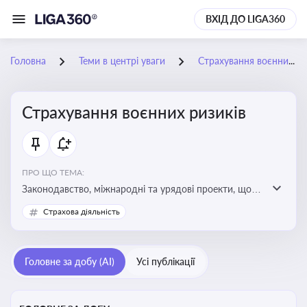
ВХІД ДО LIGA360
Головна
Теми в центрі уваги
Страхування воєнних ризиків
Страхування воєнних ризиків
ПРО ЩО ТЕМА:
Законодавство, міжнародні та урядові проекти, що
визначають та знижують воєнні ризики для власників
Страхова діяльність
майна, боржників та кредиторів
Головне за добу (AI)
Усі публікації