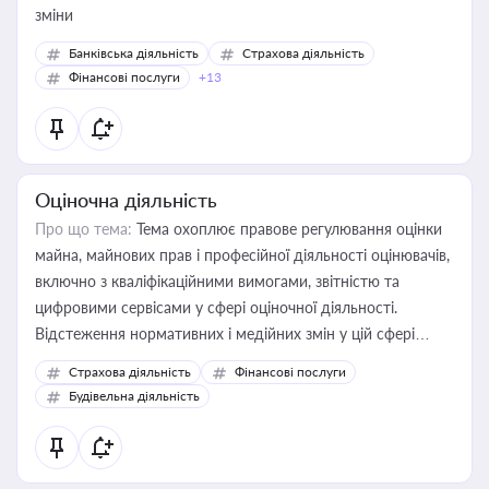
зміни
Банківська діяльність
Страхова діяльність
Фінансові послуги
+13
Оціночна діяльність
Про що тема:
Тема охоплює правове регулювання оцінки
майна, майнових прав і професійної діяльності оцінювачів,
включно з кваліфікаційними вимогами, звітністю та
цифровими сервісами у сфері оціночної діяльності.
Відстеження нормативних і медійних змін у цій сфері
корисне для власника бізнесу, керівника, юриста або
Страхова діяльність
Фінансові послуги
бухгалтера під час оподаткування, приватизації, оренди
Будівельна діяльність
державного майна, корпоративних угод і перевірки
статусу суб'єктів оціночної діяльності