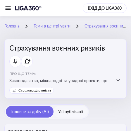
ВХІД ДО LIGA360
Головна
Теми в центрі уваги
Страхування воєнних ризиків
Страхування воєнних ризиків
ПРО ЩО ТЕМА:
Законодавство, міжнародні та урядові проекти, що
визначають та знижують воєнні ризики для власників
Страхова діяльність
майна, боржників та кредиторів
Головне за добу (AI)
Усі публікації