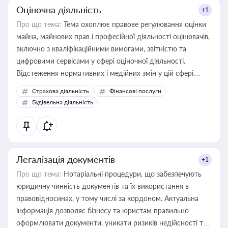
Оціночна діяльність
+1
Про що тема:
Тема охоплює правове регулювання оцінки
майна, майнових прав і професійної діяльності оцінювачів,
включно з кваліфікаційними вимогами, звітністю та
цифровими сервісами у сфері оціночної діяльності.
Відстеження нормативних і медійних змін у цій сфері
корисне для власника бізнесу, керівника, юриста або
Страхова діяльність
Фінансові послуги
бухгалтера під час оподаткування, приватизації, оренди
Будівельна діяльність
державного майна, корпоративних угод і перевірки
статусу суб'єктів оціночної діяльності
Легалізація документів
+1
Про що тема:
Нотаріальні процедури, що забезпечують
юридичну чинність документів та їх використання в
правовідносинах, у тому числі за кордоном. Актуальна
інформація дозволяє бізнесу та юристам правильно
оформлювати документи, уникати ризиків недійсності та