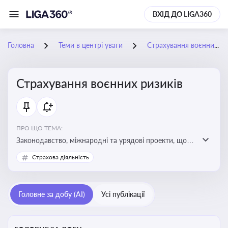
ВХІД ДО LIGA360
Головна
Теми в центрі уваги
Страхування воєнних ризиків
Страхування воєнних ризиків
ПРО ЩО ТЕМА:
Законодавство, міжнародні та урядові проекти, що
визначають та знижують воєнні ризики для власників
Страхова діяльність
майна, боржників та кредиторів
Головне за добу (AI)
Усі публікації