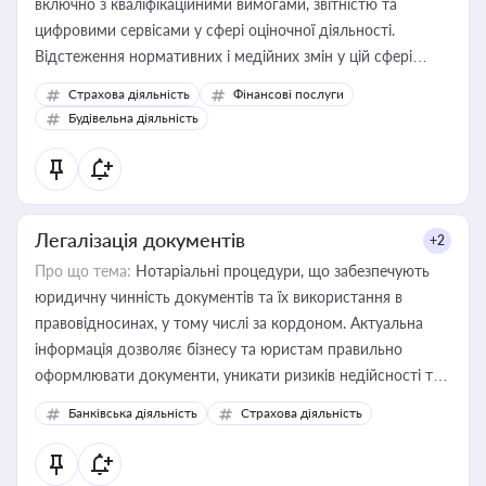
включно з кваліфікаційними вимогами, звітністю та
цифровими сервісами у сфері оціночної діяльності.
Відстеження нормативних і медійних змін у цій сфері
корисне для власника бізнесу, керівника, юриста або
Страхова діяльність
Фінансові послуги
бухгалтера під час оподаткування, приватизації, оренди
Будівельна діяльність
державного майна, корпоративних угод і перевірки
статусу суб'єктів оціночної діяльності
Легалізація документів
+2
Про що тема:
Нотаріальні процедури, що забезпечують
юридичну чинність документів та їх використання в
правовідносинах, у тому числі за кордоном. Актуальна
інформація дозволяє бізнесу та юристам правильно
оформлювати документи, уникати ризиків недійсності та
забезпечувати їх належне прийняття органами влади та
Банківська діяльність
Страхова діяльність
контрагентами