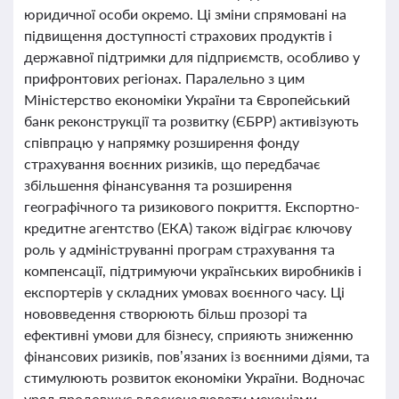
юридичної особи окремо. Ці зміни спрямовані на
підвищення доступності страхових продуктів і
державної підтримки для підприємств, особливо у
прифронтових регіонах. Паралельно з цим
Міністерство економіки України та Європейський
банк реконструкції та розвитку (ЄБРР) активізують
співпрацю у напрямку розширення фонду
страхування воєнних ризиків, що передбачає
збільшення фінансування та розширення
географічного та ризикового покриття. Експортно-
кредитне агентство (ЕКА) також відіграє ключову
роль у адмініструванні програм страхування та
компенсації, підтримуючи українських виробників і
експортерів у складних умовах воєнного часу. Ці
нововведення створюють більш прозорі та
ефективні умови для бізнесу, сприяють зниженню
фінансових ризиків, пов’язаних із воєнними діями, та
стимулюють розвиток економіки України. Водночас
уряд продовжує вдосконалювати механізми