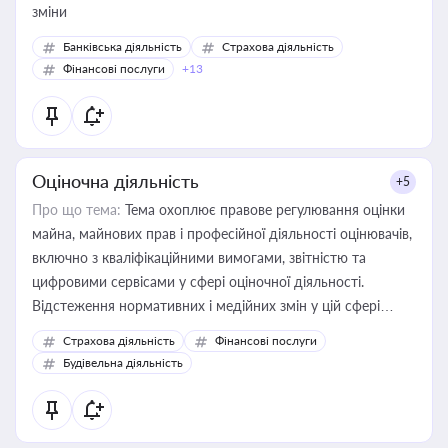
зміни
Банківська діяльність
Страхова діяльність
Фінансові послуги
+13
Оціночна діяльність
+5
Про що тема:
Тема охоплює правове регулювання оцінки
майна, майнових прав і професійної діяльності оцінювачів,
включно з кваліфікаційними вимогами, звітністю та
цифровими сервісами у сфері оціночної діяльності.
Відстеження нормативних і медійних змін у цій сфері
корисне для власника бізнесу, керівника, юриста або
Страхова діяльність
Фінансові послуги
бухгалтера під час оподаткування, приватизації, оренди
Будівельна діяльність
державного майна, корпоративних угод і перевірки
статусу суб'єктів оціночної діяльності