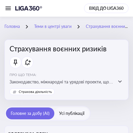
ВХІД ДО LIGA360
Головна
Теми в центрі уваги
Страхування воєнних ризиків
Страхування воєнних ризиків
ПРО ЩО ТЕМА:
Законодавство, міжнародні та урядові проекти, що
визначають та знижують воєнні ризики для власників
Страхова діяльність
майна, боржників та кредиторів
Головне за добу (AI)
Усі публікації