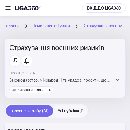
ВХІД ДО LIGA360
Головна
Теми в центрі уваги
Страхування воєнних ризиків
Страхування воєнних ризиків
ПРО ЩО ТЕМА:
Законодавство, міжнародні та урядові проекти, що
визначають та знижують воєнні ризики для власників
Страхова діяльність
майна, боржників та кредиторів
Головне за добу (AI)
Усі публікації