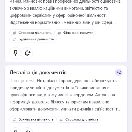
майна, майнових прав і професійної діяльності оцінювачів,
включно з кваліфікаційними вимогами, звітністю та
цифровими сервісами у сфері оціночної діяльності.
Відстеження нормативних і медійних змін у цій сфері
корисне для власника бізнесу, керівника, юриста або
Страхова діяльність
Фінансові послуги
бухгалтера під час оподаткування, приватизації, оренди
Будівельна діяльність
державного майна, корпоративних угод і перевірки
статусу суб'єктів оціночної діяльності
Легалізація документів
+2
Про що тема:
Нотаріальні процедури, що забезпечують
юридичну чинність документів та їх використання в
правовідносинах, у тому числі за кордоном. Актуальна
інформація дозволяє бізнесу та юристам правильно
оформлювати документи, уникати ризиків недійсності та
забезпечувати їх належне прийняття органами влади та
Банківська діяльність
Страхова діяльність
контрагентами