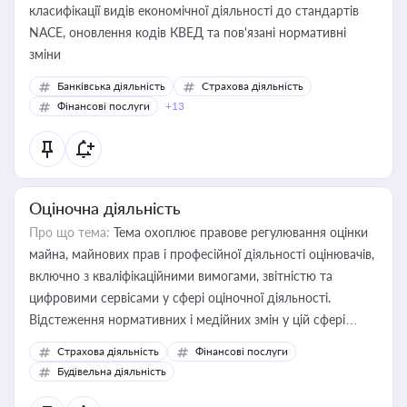
класифікації видів економічної діяльності до стандартів
NACE, оновлення кодів КВЕД та пов'язані нормативні
зміни
Банківська діяльність
Страхова діяльність
Фінансові послуги
+13
Оціночна діяльність
Про що тема:
Тема охоплює правове регулювання оцінки
майна, майнових прав і професійної діяльності оцінювачів,
включно з кваліфікаційними вимогами, звітністю та
цифровими сервісами у сфері оціночної діяльності.
Відстеження нормативних і медійних змін у цій сфері
корисне для власника бізнесу, керівника, юриста або
Страхова діяльність
Фінансові послуги
бухгалтера під час оподаткування, приватизації, оренди
Будівельна діяльність
державного майна, корпоративних угод і перевірки
статусу суб'єктів оціночної діяльності