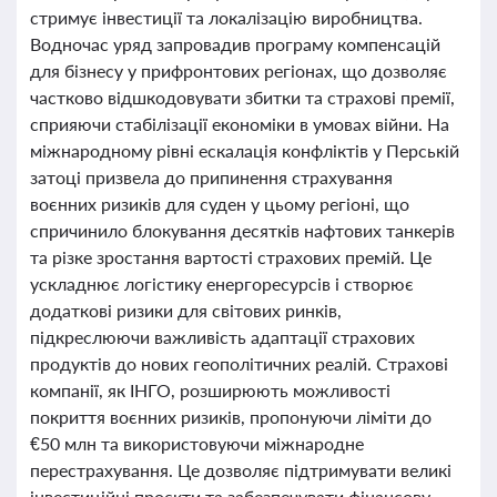
стримує інвестиції та локалізацію виробництва.
Водночас уряд запровадив програму компенсацій
для бізнесу у прифронтових регіонах, що дозволяє
частково відшкодовувати збитки та страхові премії,
сприяючи стабілізації економіки в умовах війни. На
міжнародному рівні ескалація конфліктів у Перській
затоці призвела до припинення страхування
воєнних ризиків для суден у цьому регіоні, що
спричинило блокування десятків нафтових танкерів
та різке зростання вартості страхових премій. Це
ускладнює логістику енергоресурсів і створює
додаткові ризики для світових ринків,
підкреслюючи важливість адаптації страхових
продуктів до нових геополітичних реалій. Страхові
компанії, як ІНГО, розширюють можливості
покриття воєнних ризиків, пропонуючи ліміти до
€50 млн та використовуючи міжнародне
перестрахування. Це дозволяє підтримувати великі
інвестиційні проєкти та забезпечувати фінансову