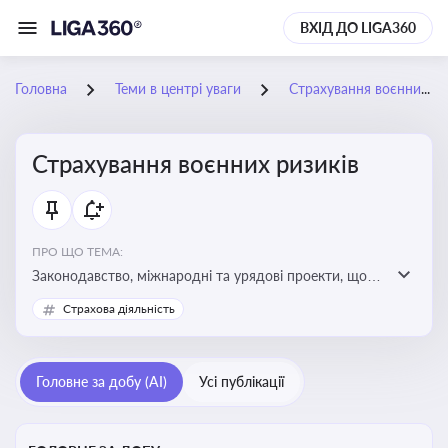
ВХІД ДО LIGA360
Головна
Теми в центрі уваги
Страхування воєнних ризиків
Страхування воєнних ризиків
ПРО ЩО ТЕМА:
Законодавство, міжнародні та урядові проекти, що
визначають та знижують воєнні ризики для власників
Страхова діяльність
майна, боржників та кредиторів
Головне за добу (AI)
Усі публікації