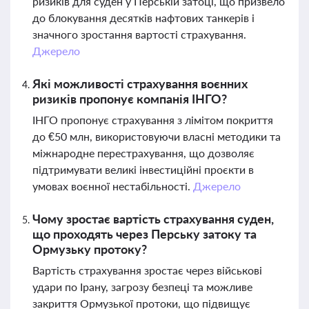
ризиків для суден у Перській затоці, що призвело
до блокування десятків нафтових танкерів і
значного зростання вартості страхування.
Джерело
Які можливості страхування воєнних
ризиків пропонує компанія ІНГО?
ІНГО пропонує страхування з лімітом покриття
до €50 млн, використовуючи власні методики та
міжнародне перестрахування, що дозволяє
підтримувати великі інвестиційні проєкти в
умовах воєнної нестабільності.
Джерело
Чому зростає вартість страхування суден,
що проходять через Перську затоку та
Ормузьку протоку?
Вартість страхування зростає через військові
удари по Ірану, загрозу безпеці та можливе
закриття Ормузької протоки, що підвищує