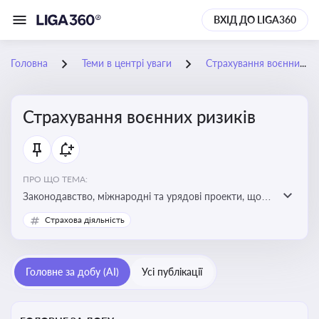
ВХІД ДО LIGA360
Головна
Теми в центрі уваги
Страхування воєнних ризиків
Страхування воєнних ризиків
ПРО ЩО ТЕМА:
Законодавство, міжнародні та урядові проекти, що
визначають та знижують воєнні ризики для власників
Страхова діяльність
майна, боржників та кредиторів
Головне за добу (AI)
Усі публікації