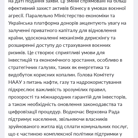
на даті подання заяви. Ці зміни спрямовані на більш
ефективний захист активів бізнесу в умовах воєнної
агресії. Паралельно Міністерство економіки та
Українська платформа донорів акцентують увагу на
залученні приватного капіталу для відновлення
країни, удосконаленні механізмів дерискінгу та
розширенні доступу до страхування воєнних
ризиків. Це створює сприятливі умови для
інвестицій та економічного зростання, особливо в
стратегічних галузях, таких як енергетика та
видобуток корисних копалин. Голова Комітету
НААУ з питань нафти, газу та надрокористування
підкреслює важливість зрозумілих правил,
прозорості та міжнародних гарантій для інвесторів,
а також необхідність оновлення законодавства та
цифровізації процедур. Водночас Верховна Рада
підтримує населення, звільняючи власників
зруйнованого житла від сплати комунальних послуг,
що є частиною комплексної політики підтримки у