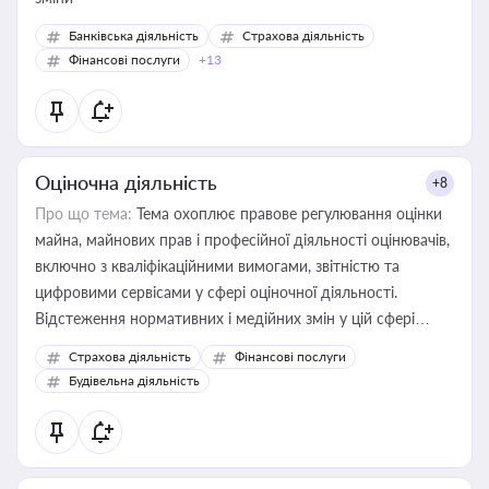
Банківська діяльність
Страхова діяльність
Фінансові послуги
+13
Оціночна діяльність
+8
Про що тема:
Тема охоплює правове регулювання оцінки
майна, майнових прав і професійної діяльності оцінювачів,
включно з кваліфікаційними вимогами, звітністю та
цифровими сервісами у сфері оціночної діяльності.
Відстеження нормативних і медійних змін у цій сфері
корисне для власника бізнесу, керівника, юриста або
Страхова діяльність
Фінансові послуги
бухгалтера під час оподаткування, приватизації, оренди
Будівельна діяльність
державного майна, корпоративних угод і перевірки
статусу суб'єктів оціночної діяльності