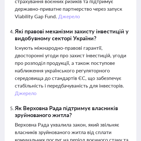
страхування воєнних ризиків та підтримує
державно-приватне партнерство через запуск
Viability Gap Fund.
Джерело
Які правові механізми захисту інвестицій у
видобувному секторі України?
Існують міжнародно-правові гарантії,
двосторонні угоди про захист інвестицій, угоди
про розподіл продукції, а також поступове
наближення українського регуляторного
середовища до стандартів ЄС, що забезпечує
стабільність і передбачуваність для інвесторів.
Джерело
Як Верховна Рада підтримує власників
зруйнованого житла?
Верховна Рада ухвалила закон, який звільняє
власників зруйнованого житла від сплати
комунальних послуг на період воєнного стану та