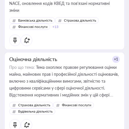
NACE, оновлення кодів КВЕД та пов'язані нормативні
зміни
Банківська діяльність
Страхова діяльність
Фінансові послуги
+13
Оціночна діяльність
+1
Про що тема:
Тема охоплює правове регулювання оцінки
майна, майнових прав і професійної діяльності оцінювачів,
включно з кваліфікаційними вимогами, звітністю та
цифровими сервісами у сфері оціночної діяльності.
Відстеження нормативних і медійних змін у цій сфері
корисне для власника бізнесу, керівника, юриста або
Страхова діяльність
Фінансові послуги
бухгалтера під час оподаткування, приватизації, оренди
Будівельна діяльність
державного майна, корпоративних угод і перевірки
статусу суб'єктів оціночної діяльності