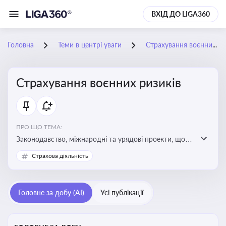
ВХІД ДО LIGA360
Головна
Теми в центрі уваги
Страхування воєнних ризиків
Страхування воєнних ризиків
ПРО ЩО ТЕМА:
Законодавство, міжнародні та урядові проекти, що
визначають та знижують воєнні ризики для власників
Страхова діяльність
майна, боржників та кредиторів
Головне за добу (AI)
Усі публікації