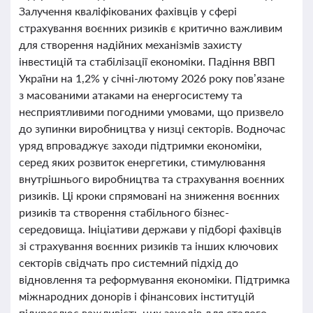
Залучення кваліфікованих фахівців у сфері
страхування воєнних ризиків є критично важливим
для створення надійних механізмів захисту
інвестицій та стабілізації економіки. Падіння ВВП
України на 1,2% у січні-лютому 2026 року пов’язане
з масованими атаками на енергосистему та
несприятливими погодними умовами, що призвело
до зупинки виробництва у низці секторів. Водночас
уряд впроваджує заходи підтримки економіки,
серед яких розвиток енергетики, стимулювання
внутрішнього виробництва та страхування воєнних
ризиків. Ці кроки спрямовані на зниження воєнних
ризиків та створення стабільного бізнес-
середовища. Ініціативи держави у підборі фахівців
зі страхування воєнних ризиків та інших ключових
секторів свідчать про системний підхід до
відновлення та реформування економіки. Підтримка
міжнародних донорів і фінансових інституцій
підкреслює важливість цих заходів для сталого