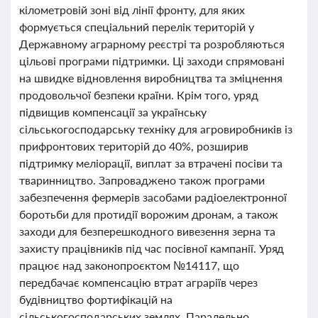
кілометровій зоні від лінії фронту, для яких
формується спеціальний перелік територій у
Державному аграрному реєстрі та розробляються
цільові програми підтримки. Ці заходи спрямовані
на швидке відновлення виробництва та зміцнення
продовольчої безпеки країни. Крім того, уряд
підвищив компенсації за українську
сільськогосподарську техніку для агровиробників із
прифронтових територій до 40%, розширив
підтримку меліорації, виплат за втрачені посіви та
тваринництво. Запроваджено також програми
забезпечення фермерів засобами радіоелектронної
боротьби для протидії ворожим дронам, а також
заходи для безперешкодного вивезення зерна та
захисту працівників під час посівної кампанії. Уряд
працює над законопроєктом №14117, що
передбачає компенсацію втрат аграріїв через
будівництво фортифікацій на
сільськогосподарських землях. Паралельно