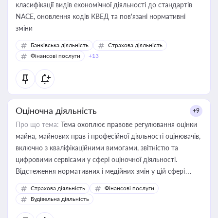
класифікації видів економічної діяльності до стандартів
NACE, оновлення кодів КВЕД та пов'язані нормативні
зміни
Банківська діяльність
Страхова діяльність
Фінансові послуги
+13
Оціночна діяльність
+9
Про що тема:
Тема охоплює правове регулювання оцінки
майна, майнових прав і професійної діяльності оцінювачів,
включно з кваліфікаційними вимогами, звітністю та
цифровими сервісами у сфері оціночної діяльності.
Відстеження нормативних і медійних змін у цій сфері
корисне для власника бізнесу, керівника, юриста або
Страхова діяльність
Фінансові послуги
бухгалтера під час оподаткування, приватизації, оренди
Будівельна діяльність
державного майна, корпоративних угод і перевірки
статусу суб'єктів оціночної діяльності