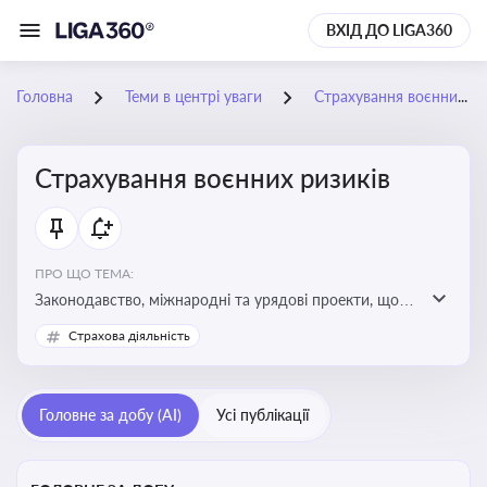
ВХІД ДО LIGA360
Головна
Теми в центрі уваги
Страхування воєнних ризиків
Страхування воєнних ризиків
ПРО ЩО ТЕМА:
Законодавство, міжнародні та урядові проекти, що
визначають та знижують воєнні ризики для власників
Страхова діяльність
майна, боржників та кредиторів
Головне за добу (AI)
Усі публікації