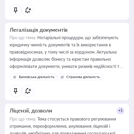
державного майна, корпоративних угод і перевірки
статусу суб'єктів оціночної діяльності
Легалізація документів
Про що тема:
Нотаріальні процедури, що забезпечують
юридичну чинність документів та їх використання в
правовідносинах, у тому числі за кордоном. Актуальна
інформація дозволяє бізнесу та юристам правильно
оформлювати документи, уникати ризиків недійсності та
забезпечувати їх належне прийняття органами влади та
Банківська діяльність
Страхова діяльність
контрагентами
Ліцензії, дозволи
+1
Про що тема:
Тема стосується правового регулювання
отримання, переоформлення, анулювання ліцензій і
дозволів, необхідних для провадження господарської