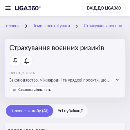
ВХІД ДО LIGA360
Головна
Теми в центрі уваги
Страхування воєнних ризиків
Страхування воєнних ризиків
ПРО ЩО ТЕМА:
Законодавство, міжнародні та урядові проекти, що
визначають та знижують воєнні ризики для власників
Страхова діяльність
майна, боржників та кредиторів
Головне за добу (AI)
Усі публікації