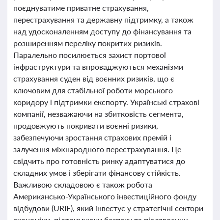
поєднуватиме приватне страхування,
перестрахування та державну підтримку, а також
над удосконаленням доступу до фінансування та
розширенням переліку покритих ризиків.
Паралельно посилюється захист портової
інфраструктури та впроваджуються механізми
страхування суден від воєнних ризиків, що є
ключовим для стабільної роботи морського
коридору і підтримки експорту. Українські страхові
компанії, незважаючи на збитковість сегмента,
продовжують покривати воєнні ризики,
забезпечуючи зростання страхових премій і
залучення міжнародного перестрахування. Це
свідчить про готовність ринку адаптуватися до
складних умов і зберігати фінансову стійкість.
Важливою складовою є також робота
Американсько-Українського інвестиційного фонду
відбудови (URIF), який інвестує у стратегічні сектори
економіки, підтримуючи безпеку та післявоєнну