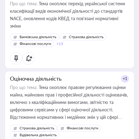
Про що тема:
Тема охоплює перехід української системи
класифікації видів економічної діяльності до стандартів
NACE, оновлення кодів КВЕД та пов'язані нормативні
зміни
Банківська діяльність
Страхова діяльність
Фінансові послуги
+13
Оціночна діяльність
+1
Про що тема:
Тема охоплює правове регулювання оцінки
майна, майнових прав і професійної діяльності оцінювачів,
включно з кваліфікаційними вимогами, звітністю та
цифровими сервісами у сфері оціночної діяльності.
Відстеження нормативних і медійних змін у цій сфері
корисне для власника бізнесу, керівника, юриста або
Страхова діяльність
Фінансові послуги
бухгалтера під час оподаткування, приватизації, оренди
Будівельна діяльність