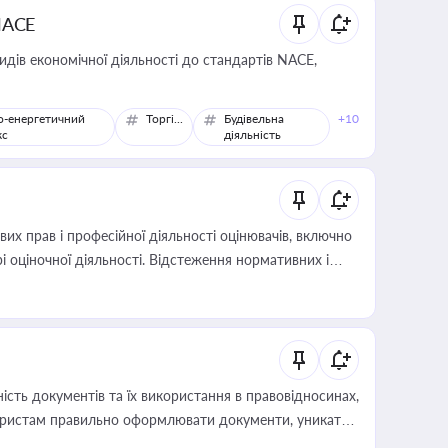
NACE
идів економічної діяльності до стандартів NACE,
о-енергетичний
Торгівля
Будівельна
+10
кс
діяльність
х прав і професійної діяльності оцінювачів, включно
і оціночної діяльності. Відстеження нормативних і
иста або бухгалтера під час оподаткування,
 статусу суб'єктів оціночної діяльності
сть документів та їх використання в правовідносинах,
а юристам правильно оформлювати документи, уникати
влади та контрагентами