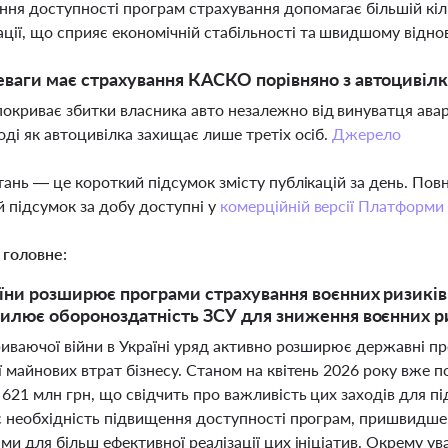
ня доступності програм страхування допомагає більшій кіль
ції, що сприяє економічній стабільності та швидшому відно
еваги має страхування КАСКО порівняно з автоцивіл
криває збитки власника авто незалежно від винуватця аварі
тоді як автоцивілка захищає лише третіх осіб.
Джерело
тань — це короткий підсумок змісту публікацій за день. По
 підсумок за добу доступні у
комерційній версії Платформи
 головне:
їни розширює програми страхування воєнних ризиків т
илює обороноздатність ЗСУ для зниження воєнних р
риваючої війни в Україні уряд активно розширює державні пр
ї майнових втрат бізнесу. Станом на квітень 2026 року вже 
621 млн грн, що свідчить про важливість цих заходів для пі
є необхідність підвищення доступності програм, пришвидшен
и для більш ефективної реалізації цих ініціатив. Окрему ув