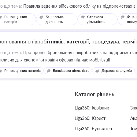
о що тема:
Правила ведення військового обліку на підприємствах в
Ринок цінних
Банківська
Страхова
Фінан
паперів
діяльність
діяльність
послу
ронювання співробітників: категорії, процедура, термі
о що тема:
Про процес бронювання співробітників на підприємствах,
жливих для економіки країни сферах під час мобілізації
Ринок цінних паперів
Банківська діяльність
Державна служба
Каталог рішень
Liga360: Керівник
Зн
Liga360: Юрист
Ак
Liga360: Бухгалтер
Тем