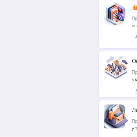
Пр
он
О
Пр
з 
ме
пр
Л
Пр
у 
ри