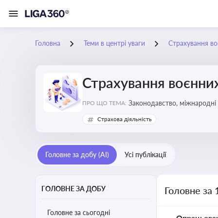
Головна
Теми в центрі уваги
Страхування во
Страхування воєнних
Законодавство, міжнародні 
ПРО ЩО ТЕМА:
Страхова діяльність
Головне за добу (AI)
Усі публікації
ГОЛОВНЕ ЗА ДОБУ
Головне за 
Головне за сьогодні
Опрацьова