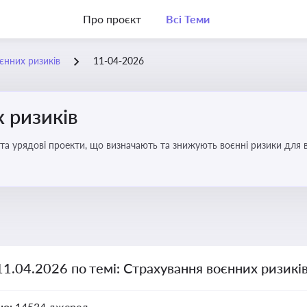
Про проєкт
Всі Теми
єнних ризиків
11-04-2026
 ризиків
та урядові проекти, що визначають та знижують воєнні ризики для в
11.04.2026 по темі: Страхування воєнних ризикі
но:
14534 джерел