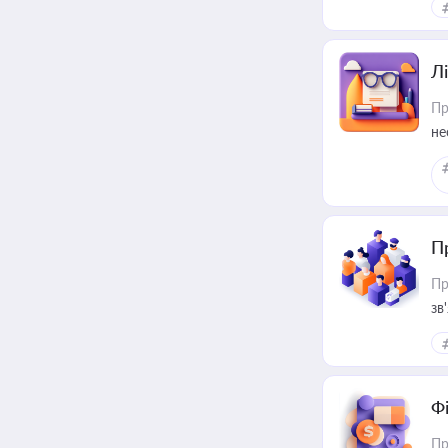
Лі
Пр
не
П
Пр
зв
Ф
Пр