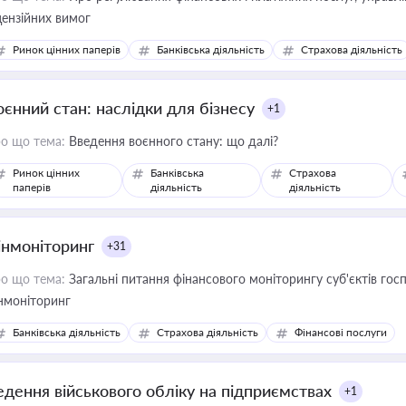
цензійних вимог
Ринок цінних паперів
Банківська діяльність
Страхова діяльність
оєнний стан: наслідки для бізнесу
+1
о що тема:
Введення воєнного стану: що далі?
Ринок цінних
Банківська
Страхова
паперів
діяльність
діяльність
інмоніторинг
+31
о що тема:
Загальні питання фінансового моніторингу суб'єктів го
нмоніторинг
Банківська діяльність
Страхова діяльність
Фінансові послуги
едення військового обліку на підприємствах
+1