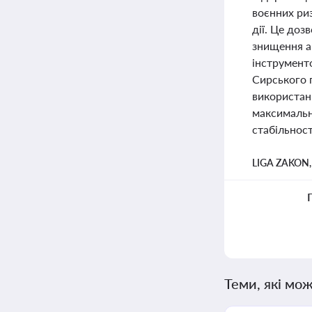
воєнних ри
дії. Це доз
знищення а
інструмент
Сирського 
використан
максимальн
стабільност
LIGA ZAKON
Теми, які мож