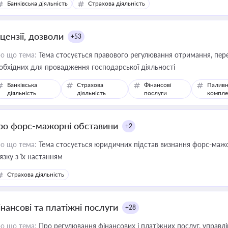
Банківська діяльність
Страхова діяльність
цензії, дозволи
+53
о що тема:
Тема стосується правового регулювання отримання, пере
обхідних для провадження господарської діяльності
Банківська
Страхова
Фінансові
Паливн
діяльність
діяльність
послуги
компле
ро форс-мажорні обставини
+2
о що тема:
Тема стосується юридичних підстав визнання форс-мажор
'язку з їх настанням
Страхова діяльність
інансові та платіжні послуги
+28
о що тема:
Про регулювання фінансових і платіжних послуг, управління коштами, приймання платежів та дотримання