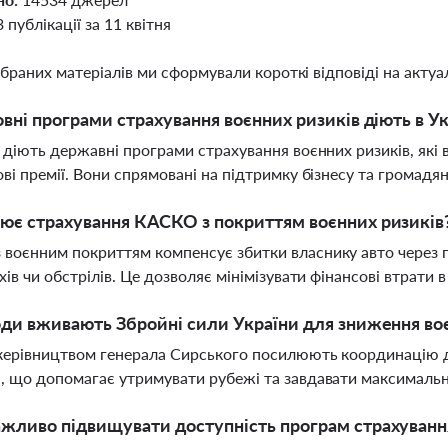
3 публікації за 11 квітня
ібраних матеріалів ми сформували короткі відповіді на актуал
овні програми страхування воєнних ризиків діють в Ук
і діють державні програми страхування воєнних ризиків, я
ові премії. Вони спрямовані на підтримку бізнесу та громадян 
ює страхування КАСКО з покриттям воєнних ризиків
воєнним покриттям компенсує збитки власнику авто через
ухів чи обстрілів. Це дозволяє мінімізувати фінансові втрати 
оди вживають Збройні сили України для зниження во
керівництвом генерала Сирського посилюють координацію д
, що допомагає утримувати рубежі та завдавати максимальн
жливо підвищувати доступність програм страхуванн