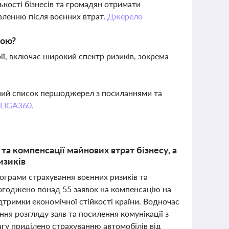
кості бізнесів та громадян отримати
вленню після воєнних втрат.
Джерело
кою?
ї, включає широкий спектр ризиків, зокрема
вний список першоджерел з посиланнями та
 LIGA360.
а компенсації майнових втрат бізнесу, а
изиків
ограми страхування воєнних ризиків та
погоджено понад 55 заявок на компенсацію на
дтримки економічної стійкості країни. Водночас
ня розгляду заяв та посилення комунікації з
агу приділено страхуванню автомобілів від