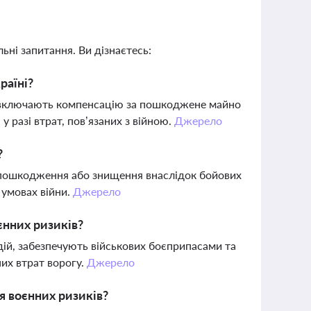
ьні запитання. Ви дізнаєтесь:
раїні?
кі включають компенсацію за пошкоджене майно
у разі втрат, пов’язаних з війною.
Джерело
?
 пошкодження або знищення внаслідок бойових
в умовах війни.
Джерело
єнних ризиків?
ій, забезпечують військових боєприпасами та
их втрат ворогу.
Джерело
я воєнних ризиків?