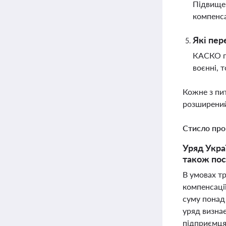
Підвищен
компенса
Які пер
КАСКО по
воєнні, 
Кожне з пи
розширений
Стисло про
Уряд Укра
також пос
В умовах т
компенсаці
суму понад 
уряд визна
підприємцям