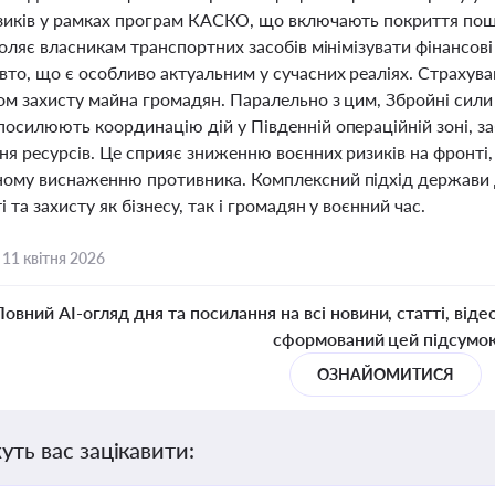
зиків у рамках програм КАСКО, що включають покриття пошк
воляє власникам транспортних засобів мінімізувати фінансов
вто, що є особливо актуальним у сучасних реаліях. Страху
ом захисту майна громадян. Паралельно з цим, Збройні сили
посилюють координацію дій у Південній операційній зоні, з
ня ресурсів. Це сприяє зниженню воєнних ризиків на фронті,
ому виснаженню противника. Комплексний підхід держави 
і та захисту як бізнесу, так і громадян у воєнний час.
,
11 квітня 2026
Повний AI-огляд дня та посилання на всі новини, статті, віде
сформований цей підсумо
ОЗНАЙОМИТИСЯ
уть вас зацікавити: