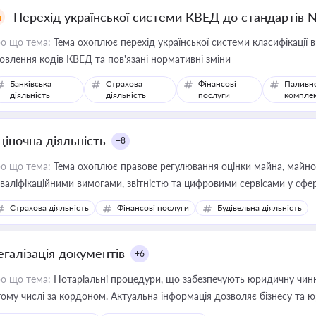
Перехід української системи КВЕД до стандартів 
о що тема:
Тема охоплює перехід української системи класифікації в
овлення кодів КВЕД та пов'язані нормативні зміни
Банківська
Страхова
Фінансові
Паливн
діяльність
діяльність
послуги
компле
ціночна діяльність
+8
о що тема:
Тема охоплює правове регулювання оцінки майна, майнови
кваліфікаційними вимогами, звітністю та цифровими сервісами у сфер
дійних змін у цій сфері корисне для власника бізнесу, керівника, юр
Страхова діяльність
Фінансові послуги
Будівельна діяльність
иватизації, оренди державного майна, корпоративних угод і перевірки
егалізація документів
+6
о що тема:
Нотаріальні процедури, що забезпечують юридичну чинні
тому числі за кордоном. Актуальна інформація дозволяє бізнесу т
зиків недійсності та забезпечувати їх належне прийняття органами 