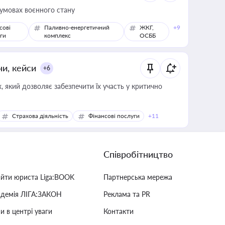
 умовах воєнного стану
сові
Паливно-енергетичний
ЖКГ,
+9
ги
комплекс
ОСББ
ни, кейси
+6
 який дозволяє забезпечити їх участь у критично
Страхова діяльність
Фінансові послуги
+11
Співробітництво
айти юриста Liga:BOOK
Партнерська мережа
адемія ЛІГА:ЗАКОН
Реклама та PR
и в центрі уваги
Контакти