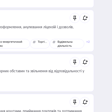
оформлення, анулювання ліцензій і дозволів,
о-енергетичний
Торгівля
Будівельна
+2
кс
діяльність
них обставин та звільнення від відповідальності у