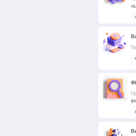
лі
В
Пр
Ф
Пр
фі
В