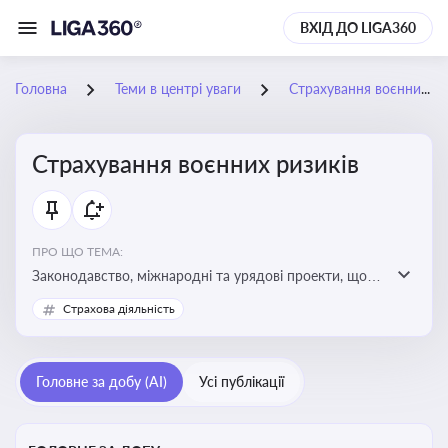
ВХІД ДО LIGA360
Головна
Теми в центрі уваги
Страхування воєнних ризиків
Страхування воєнних ризиків
ПРО ЩО ТЕМА:
Законодавство, міжнародні та урядові проекти, що
визначають та знижують воєнні ризики для власників
Страхова діяльність
майна, боржників та кредиторів
Головне за добу (AI)
Усі публікації