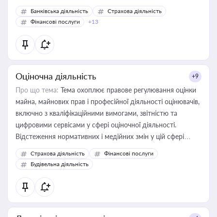
Банківська діяльність
Страхова діяльність
Фінансові послуги
+13
Оціночна діяльність
+9
Про що тема:
Тема охоплює правове регулювання оцінки
майна, майнових прав і професійної діяльності оцінювачів,
включно з кваліфікаційними вимогами, звітністю та
цифровими сервісами у сфері оціночної діяльності.
Відстеження нормативних і медійних змін у цій сфері
корисне для власника бізнесу, керівника, юриста або
Страхова діяльність
Фінансові послуги
бухгалтера під час оподаткування, приватизації, оренди
Будівельна діяльність
державного майна, корпоративних угод і перевірки
статусу суб'єктів оціночної діяльності