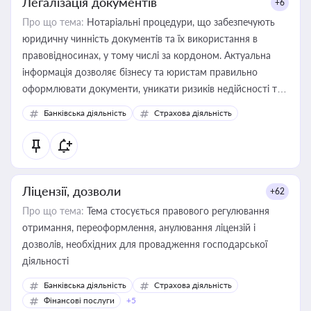
Легалізація документів
+6
Про що тема:
Нотаріальні процедури, що забезпечують
юридичну чинність документів та їх використання в
правовідносинах, у тому числі за кордоном. Актуальна
інформація дозволяє бізнесу та юристам правильно
оформлювати документи, уникати ризиків недійсності та
забезпечувати їх належне прийняття органами влади та
Банківська діяльність
Страхова діяльність
контрагентами
Ліцензії, дозволи
+62
Про що тема:
Тема стосується правового регулювання
отримання, переоформлення, анулювання ліцензій і
дозволів, необхідних для провадження господарської
діяльності
Банківська діяльність
Страхова діяльність
Фінансові послуги
+5