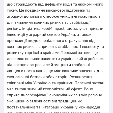
що страждають від дефіциту води та економічного
тиску. Це поєднання військової підтримки та
аграрної допомоги створює унікальні можливості
для зниження воєнних ризиків та стабілізації
регіону. Ініціатива Food4Impact, що залучає приватні
інвестиції у аграрний сектор України, а також
пропозиції щодо спеціального страхування від
воєнних ризиків, сприяють стабільності експорту та
розвитку торгівлі з країнами Перської затоки. Це
дозволяє не лише захистити український агробізнес
від воєнних загроз, але й зміцнити глобальні
ланцюги постачання, що має важливе значення для
економічної безпеки обох сторін. Розширення
співпраці між Україною та країнами Перської затоки
має також значний геополітичний ефект. Воно
сприяє диверсифікації економічних зв’язків регіону,
зменшенню залежності від традиційних
постачальників та інтеграції України у міжнародні
ланцюги постачання. Це створює передумови для