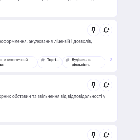
влади та контрагентами
оформлення, анулювання ліцензій і дозволів,
о-енергетичний
Торгівля
Будівельна
+2
кс
діяльність
них обставин та звільнення від відповідальності у