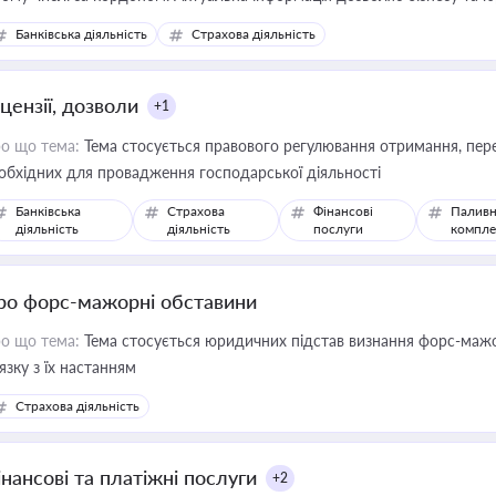
зиків недійсності та забезпечувати їх належне прийняття органами 
Банківська діяльність
Страхова діяльність
цензії, дозволи
+1
о що тема:
Тема стосується правового регулювання отримання, пере
обхідних для провадження господарської діяльності
Банківська
Страхова
Фінансові
Паливн
діяльність
діяльність
послуги
компле
ро форс-мажорні обставини
о що тема:
Тема стосується юридичних підстав визнання форс-мажор
'язку з їх настанням
Страхова діяльність
інансові та платіжні послуги
+2