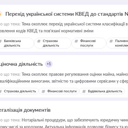
Перехід української системи КВЕД до стандартів 
о що тема:
Тема охоплює перехід української системи класифікації в
овлення кодів КВЕД та пов'язані нормативні зміни
Банківська
Страхова
Фінансові
Паливн
діяльність
діяльність
послуги
компле
ціночна діяльність
+1
о що тема:
Тема охоплює правове регулювання оцінки майна, майнови
кваліфікаційними вимогами, звітністю та цифровими сервісами у сфер
дійних змін у цій сфері корисне для власника бізнесу, керівника, юр
Страхова діяльність
Фінансові послуги
Будівельна діяльність
иватизації, оренди державного майна, корпоративних угод і перевірки
егалізація документів
о що тема:
Нотаріальні процедури, що забезпечують юридичну чинні
тому числі за кордоном. Актуальна інформація дозволяє бізнесу т