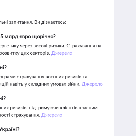
ьні запитання. Ви дізнаєтесь:
 5 млрд євро щорічно?
ергетику через високі ризики. Страхування на
розвитку цих секторів.
Джерело
ні?
грами страхування воєнних ризиків та
цій навіть у складних умовах війни.
Джерело
ні?
нних ризиків, підтримуючи клієнтів власним
ності страхування.
Джерело
Україні?