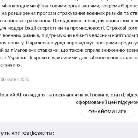
з міжнародними фінансовими організаціями, зокрема Європей
 на розширення програм страхування воєнних ризиків та ство
и ринок страхування. Це відкриває шлях для приватних інве
я модернізації енергетики та промисловості. Страхові комп
я воєнних ризиків, підтримуючи клієнтів власним капіталом
ня попиту. Паралельно уряд впроваджує програми кредитува
й за пільговими ставками, що також сприяє зниженню воєнн
ті України. Ці кроки є важливими для забезпечення сталого р
стачання.
,
30 квітня 2026
Повний AI-огляд дня та посилання на всі новини, статті, віде
сформований цей підсумо
ОЗНАЙОМИТИСЯ
уть вас зацікавити: