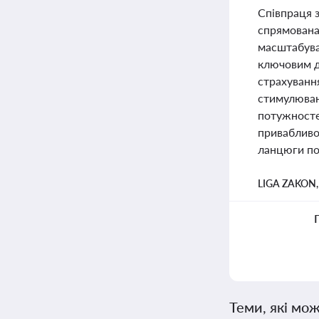
Співпраця 
спрямована
масштабуват
ключовим дл
страхуванн
стимулюван
потужносте
привабливос
ланцюги по
LIGA ZAKON
Теми, які мож