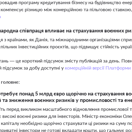
ровадив програму кредитування бізнесу на будівництво енер
компенсує різницю між комерційною та пільговою ставкою, 
о
ародна співпраця впливає на страхування воєнних риз
я з країнами, як Данія, та міжнародними організаціями спри
спільних інвестиційних проєктів, що підвищує стійкість укра
тань — це короткий підсумок змісту публікацій за день. По
 підсумок за добу доступні у
комерційній версії Платформи
 головне:
отребує понад 5 млрд євро щорічно на страхування в
й та зниження воєнних ризиків у промисловості та ен
оїть перед викликом масштабного відновлення промислової та
високі воєнні ризики для інвесторів. Міністр економіки Ол
капіталу необхідно щорічно страхувати ці ризики на суму п
приватні інвестори не готові вкладати кошти, що гальмує р