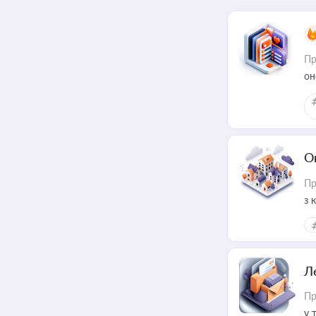
Пр
он
О
Пр
з 
ме
пр
Л
Пр
у 