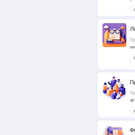
ри
Лі
Пр
не
П
Пр
зв
Ф