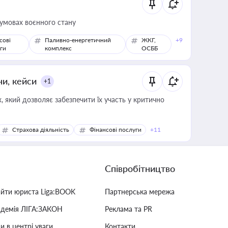
 умовах воєнного стану
сові
Паливно-енергетичний
ЖКГ,
+9
ги
комплекс
ОСББ
ни, кейси
+1
 який дозволяє забезпечити їх участь у критично
Страхова діяльність
Фінансові послуги
+11
Співробітництво
айти юриста Liga:BOOK
Партнерська мережа
адемія ЛІГА:ЗАКОН
Реклама та PR
и в центрі уваги
Контакти