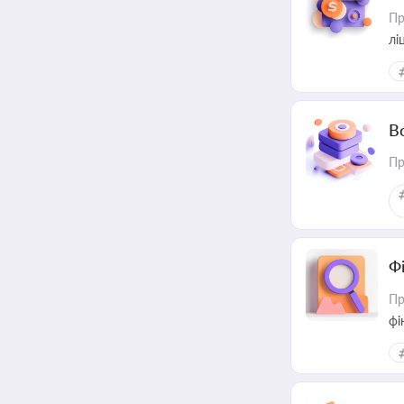
Пр
лі
В
Пр
Ф
Пр
фі