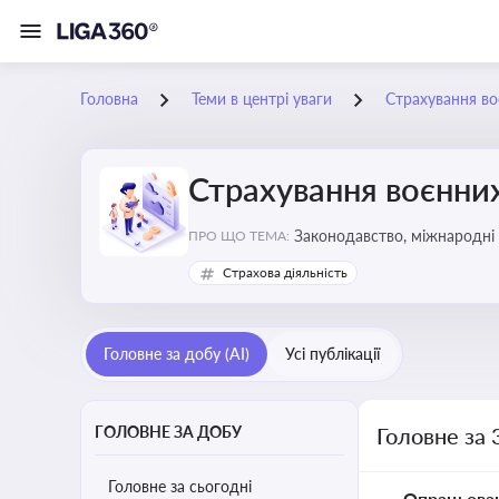
Головна
Теми в центрі уваги
Страхування во
Страхування воєнних
Законодавство, міжнародні 
ПРО ЩО ТЕМА:
Страхова діяльність
Головне за добу (AI)
Усі публікації
ГОЛОВНЕ ЗА ДОБУ
Головне за 
Головне за сьогодні
Опрацьова