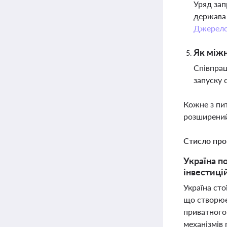
Уряд зап
держава 
Джерел
Як міжн
Співпрац
запуску 
Кожне з пи
розширений
Стисло про
Україна п
інвестиці
Україна ст
що створює 
приватного 
механізмів 