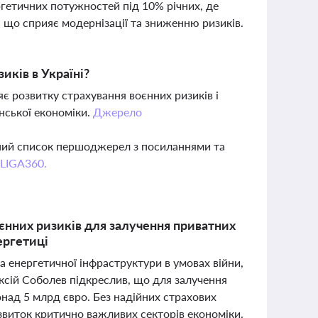
гетичних потужностей під 10% річних, де
що сприяє модернізації та зниженню ризиків.
иків в Україні?
яє розвитку страхування воєнних ризиків і
їнської економіки.
Джерело
вний список першоджерел з посиланнями та
 LIGA360.
оєнних ризиків для залучення приватних
ергетиці
 енергетичної інфраструктури в умовах війни,
ексій Соболев підкреслив, що для залучення
онад 5 млрд євро. Без надійних страхових
озвиток критично важливих секторів економіки.