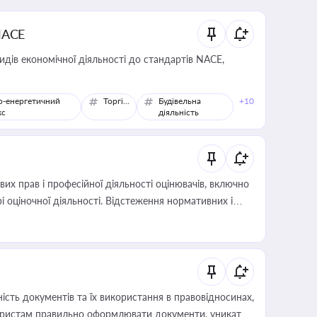
NACE
идів економічної діяльності до стандартів NACE,
о-енергетичний
Торгівля
Будівельна
+10
кс
діяльність
х прав і професійної діяльності оцінювачів, включно
і оціночної діяльності. Відстеження нормативних і
иста або бухгалтера під час оподаткування,
 статусу суб'єктів оціночної діяльності
сть документів та їх використання в правовідносинах,
а юристам правильно оформлювати документи, уникати