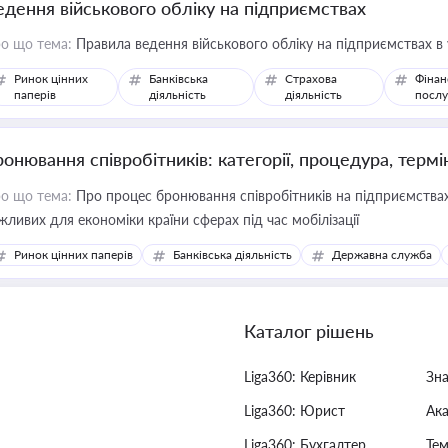
едення військового обліку на підприємствах
о що тема:
Правила ведення військового обліку на підприємствах в
Ринок цінних
Банківська
Страхова
Фінан
паперів
діяльність
діяльність
послу
ронювання співробітників: категорії, процедура, термі
о що тема:
Про процес бронювання співробітників на підприємствах,
жливих для економіки країни сферах під час мобілізації
Ринок цінних паперів
Банківська діяльність
Державна служба
Каталог рішень
Liga360: Керівник
Зн
Liga360: Юрист
Ак
Liga360: Бухгалтер
Тем