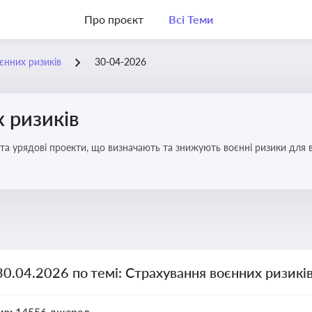
Про проєкт
Всі Теми
єнних ризиків
30-04-2026
 ризиків
та урядові проекти, що визначають та знижують воєнні ризики для в
30.04.2026 по темі: Страхування воєнних ризикі
но:
14556 джерел