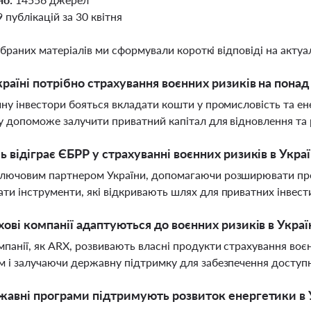
9 публікацій за 30 квітня
ібраних матеріалів ми сформували короткі відповіді на актуал
раїні потрібно страхування воєнних ризиків на понад
йну інвестори бояться вкладати кошти у промисловість та ен
у допоможе залучити приватний капітал для відновлення та 
ь відіграє ЄБРР у страхуванні воєнних ризиків в Украї
лючовим партнером України, допомагаючи розширювати про
ти інструменти, які відкривають шлях для приватних інвести
хові компанії адаптуються до воєнних ризиків в Украї
мпанії, як ARX, розвивають власні продукти страхування воє
м і залучаючи державну підтримку для забезпечення доступ
жавні програми підтримують розвиток енергетики в 