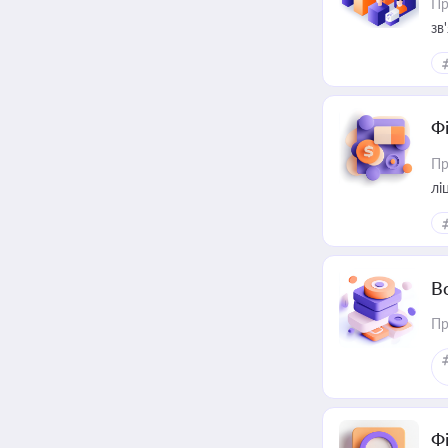
Пр
зв
Ф
Пр
лі
В
Пр
Ф