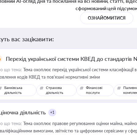
Повний AI-огляд дня та посилання на всі новини, статті, віде
сформований цей підсумо
ОЗНАЙОМИТИСЯ
уть вас зацікавити:
Перехід української системи КВЕД до стандартів 
о що тема:
Тема охоплює перехід української системи класифікації в
овлення кодів КВЕД та пов'язані нормативні зміни
Банківська
Страхова
Фінансові
Паливн
діяльність
діяльність
послуги
компле
ціночна діяльність
+1
о що тема:
Тема охоплює правове регулювання оцінки майна, майнови
кваліфікаційними вимогами, звітністю та цифровими сервісами у сфер