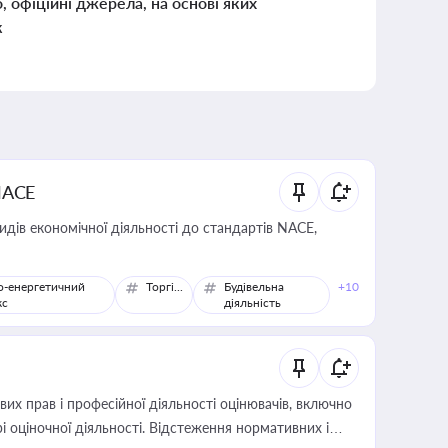
о, офіційні джерела, на основі яких
к
NACE
идів економічної діяльності до стандартів NACE,
о-енергетичний
Торгівля
Будівельна
+10
кс
діяльність
х прав і професійної діяльності оцінювачів, включно
і оціночної діяльності. Відстеження нормативних і