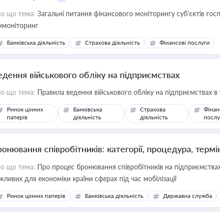
о що тема:
Загальні питання фінансового моніторингу суб'єктів го
нмоніторинг
Банківська діяльність
Страхова діяльність
Фінансові послуги
едення військового обліку на підприємствах
о що тема:
Правила ведення військового обліку на підприємствах в
Ринок цінних
Банківська
Страхова
Фінан
паперів
діяльність
діяльність
послу
ронювання співробітників: категорії, процедура, термі
о що тема:
Про процес бронювання співробітників на підприємствах,
жливих для економіки країни сферах під час мобілізації
Ринок цінних паперів
Банківська діяльність
Державна служба