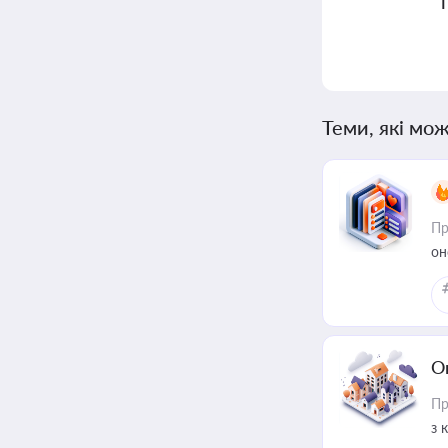
Теми, які мож
Пр
он
О
Пр
з 