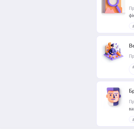
Пр
фі
В
Пр
Б
Пр
ва