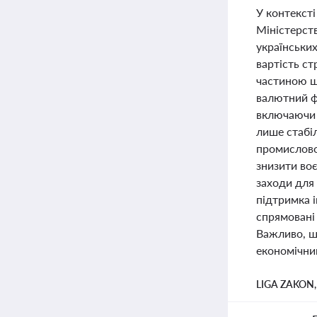
У контексті
Міністерств
українськи
вартість ст
частиною ш
валютний фо
включаючи в
лише стабі
промисловос
знизити воє
заходи для 
підтримка і
спрямовані 
Важливо, що
економічни
LIGA ZAKON