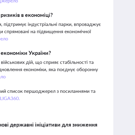
Джерело
ризиків в економіці?
и, підтримує індустріальні парки, впроваджує
ди спрямовані на підвищення економічної
ело
 економіки України?
військових дій, що сприяє стабільності та
ідновлення економіки, яка поєднує оборонну
ло
вний список першоджерел з посиланнями та
 LIGA360.
 нові державні ініціативи для зниження