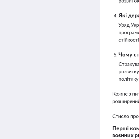
розвиток
Які дер
Уряд Укр
програми
стійкост
Чому ст
Страхува
розвитку
політику
Кожне з пи
розширений
Стисло про
Перші ком
воєнних ри