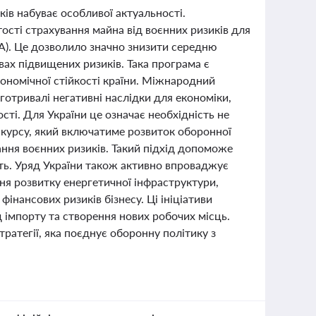
ків набуває особливої актуальності.
ості страхування майна від воєнних ризиків для
КА). Це дозволило значно знизити середню
вах підвищених ризиків. Така програма є
ономічної стійкості країни. Міжнародний
готривалі негативні наслідки для економіки,
ті. Для України це означає необхідність не
 курсу, який включатиме розвиток оборонної
ання воєнних ризиків. Такий підхід допоможе
сть. Уряд України також активно впроваджує
ння розвитку енергетичної інфраструктури,
інансових ризиків бізнесу. Ці ініціативи
д імпорту та створення нових робочих місць.
ратегії, яка поєднує оборонну політику з