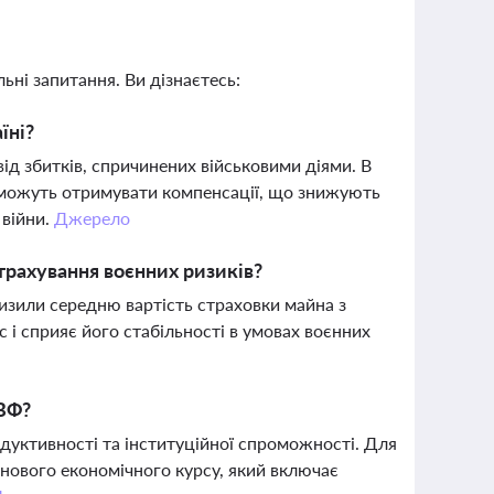
ьні запитання. Ви дізнаєтесь:
їні?
від збитків, спричинених військовими діями. В
ї можуть отримувати компенсації, що знижують
 війни.
Джерело
страхування воєнних ризиків?
низили середню вартість страховки майна з
 і сприяє його стабільності в умовах воєнних
МВФ?
одуктивності та інституційної спроможності. Для
я нового економічного курсу, який включає