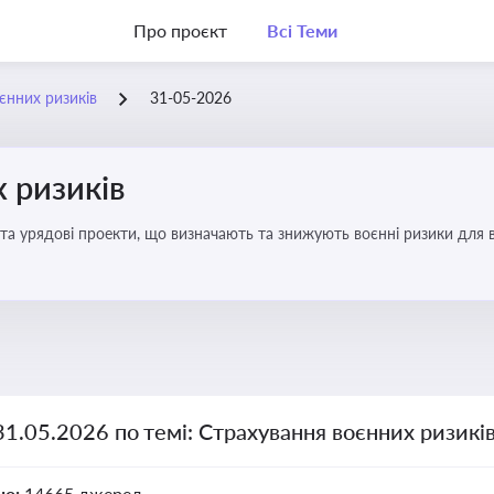
Про проєкт
Всі Теми
єнних ризиків
31-05-2026
 ризиків
та урядові проекти, що визначають та знижують воєнні ризики для в
31.05.2026 по темі: Страхування воєнних ризикі
но:
14665 джерел