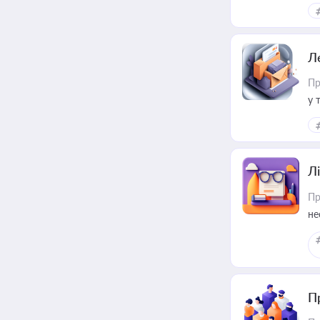
ме
пр
Л
Пр
у 
ри
Лі
Пр
не
П