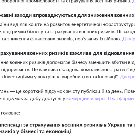
 оборонної промисловості та страхування воєнних ризиків.
жавні заходи впроваджуються для зниження воєнних 
аїни виділяє кошти на розвиток енергетичної інфраструктур
 підтримки бізнесу та страхування воєнних ризиків. Ці захо
і та зниження фінансових ризиків, пов’язаних із війною.
Джер
рахування воєнних ризиків важливе для відновлення
ння воєнних ризиків допомагає бізнесу зменшити збитки від 
 підприємств. Це важлива складова комплексної стратегії в
 з інвестиціями у внутрішнє виробництво та інновації.
Джере
тань — це короткий підсумок змісту публікацій за день. По
 підсумок за добу доступні у
комерційній версії Платформи
 головне:
пенсації за страхування воєнних ризиків в Україні та
зиків у бізнесі та економіці