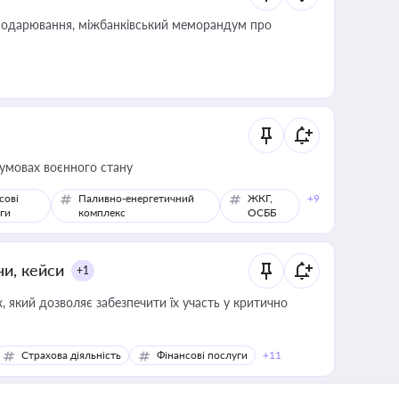
сподарювання, міжбанківський меморандум про
 умовах воєнного стану
сові
Паливно-енергетичний
ЖКГ,
+9
ги
комплекс
ОСББ
ни, кейси
+1
 який дозволяє забезпечити їх участь у критично
Страхова діяльність
Фінансові послуги
+11