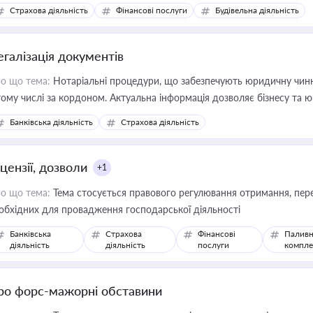
дійних змін у цій сфері корисне для власника бізнесу, керівника, юр
Страхова діяльність
Фінансові послуги
Будівельна діяльність
иватизації, оренди державного майна, корпоративних угод і перевірки
егалізація документів
о що тема:
Нотаріальні процедури, що забезпечують юридичну чинні
тому числі за кордоном. Актуальна інформація дозволяє бізнесу т
зиків недійсності та забезпечувати їх належне прийняття органами 
Банківська діяльність
Страхова діяльність
цензії, дозволи
+1
о що тема:
Тема стосується правового регулювання отримання, пере
обхідних для провадження господарської діяльності
Банківська
Страхова
Фінансові
Паливн
діяльність
діяльність
послуги
компле
ро форс-мажорні обставини