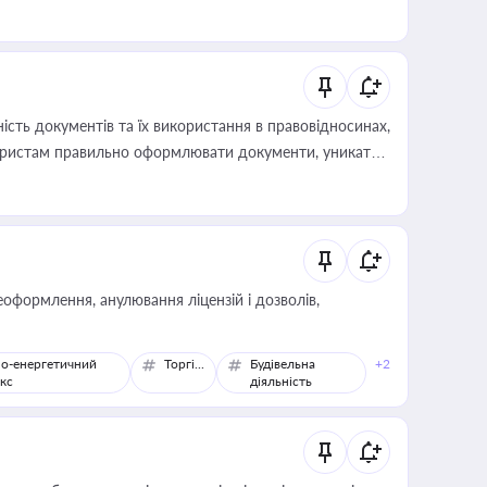
иста або бухгалтера під час оподаткування,
 статусу суб'єктів оціночної діяльності
сть документів та їх використання в правовідносинах,
а юристам правильно оформлювати документи, уникати
влади та контрагентами
оформлення, анулювання ліцензій і дозволів,
о-енергетичний
Торгівля
Будівельна
+2
кс
діяльність