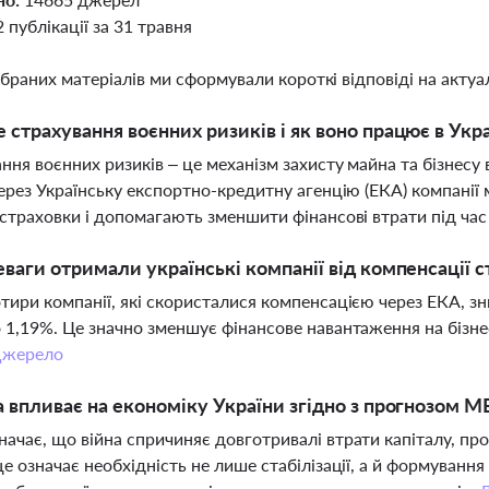
2 публікації за 31 травня
ібраних матеріалів ми сформували короткі відповіді на актуал
 страхування воєнних ризиків і як воно працює в Укра
ння воєнних ризиків – це механізм захисту майна та бізнесу 
через Українську експортно-кредитну агенцію (ЕКА) компані
 страховки і допомагають зменшити фінансові втрати під час
еваги отримали українські компанії від компенсації 
тири компанії, які скористалися компенсацією через ЕКА, з
 1,19%. Це значно зменшує фінансове навантаження на бізнес
жерело
а впливає на економіку України згідно з прогнозом 
ачає, що війна спричиняє довготривалі втрати капіталу, пр
це означає необхідність не лише стабілізації, а й формуванн