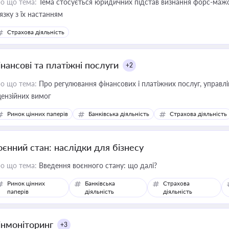
о що тема:
Тема стосується юридичних підстав визнання форс-мажор
'язку з їх настанням
Страхова діяльність
інансові та платіжні послуги
+2
о що тема:
Про регулювання фінансових і платіжних послуг, управління коштами, приймання платежів та дотримання
цензійних вимог
Ринок цінних паперів
Банківська діяльність
Страхова діяльність
оєнний стан: наслідки для бізнесу
о що тема:
Введення воєнного стану: що далі?
Ринок цінних
Банківська
Страхова
паперів
діяльність
діяльність
інмоніторинг
+3