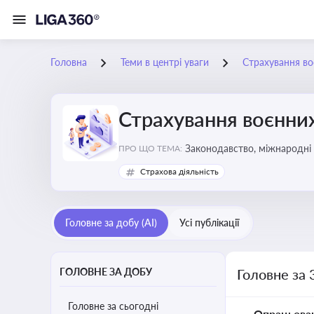
Головна
Теми в центрі уваги
Страхування во
Страхування воєнних
Законодавство, міжнародні 
ПРО ЩО ТЕМА:
Страхова діяльність
Головне за добу (AI)
Усі публікації
ГОЛОВНЕ ЗА ДОБУ
Головне за 
Головне за сьогодні
Опрацьова