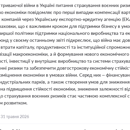
 триваючої війни в Україні питання страхування воєнних ризи
о економіки повідомляє про перші випадки компенсації варт
х компаній через Українську експортно-кредитну агенцію (Е
раховки, що є важливим кроком для підтримки бізнесу в умо
иршої політики підтримки національного виробництва та ек
нд у своєму останньому звіті підкреслює, що війна має дов
трати капіталу, продуктивності та інституційної спроможнос
лізації макроекономіки, а й формування нового економічного
ті, інвестиції у внутрішнє виробництво та системи страхув
нні ризики та забезпечити довгострокову економічну стійкі
зміцнення економіки в умовах війни. Серед них – фінансува
ндустріальних парків, а також створення умов для зниження ф
на підвищення стійкості економіки, зниження залежності ві
 страхування воєнних ризиків стає частиною комплексної ст
м розвитком.
,
31 травня 2026