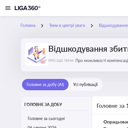
Головна
Теми в центрі уваги
Відшкодування з
Відшкодування збиткі
Про можливості компенсацій
ПРО ЩО ТЕМА:
Головне за добу (AI)
Усі публікації
ГОЛОВНЕ ЗА ДОБУ
Головне за 
Головне за сьогодні
Опрацьова
06 серпня 2026