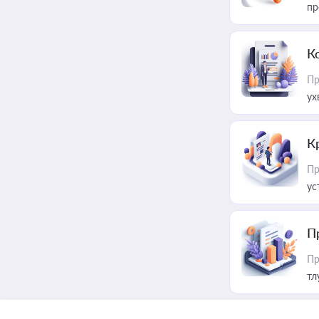
пр
К
Пр
ух
К
Пр
ус
П
Пр
тл