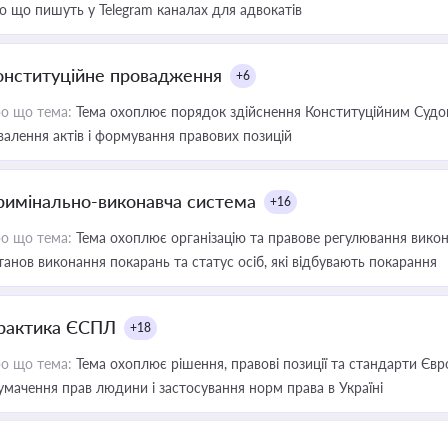
о що пишуть у Telegram каналах для адвокатів
онституційне провадження
+6
о що тема:
Тема охоплює порядок здійснення Конституційним Судом
валення актів і формування правових позицій
римінально-виконавча система
+16
о що тема:
Тема охоплює організацію та правове регулювання викона
танов виконання покарань та статус осіб, які відбувають покарання
рактика ЄСПЛ
+18
о що тема:
Тема охоплює рішення, правові позиції та стандарти Євр
умачення прав людини і застосування норм права в Україні