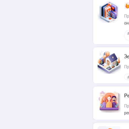
Пр
он
З
Пр
Р
Пр
ре