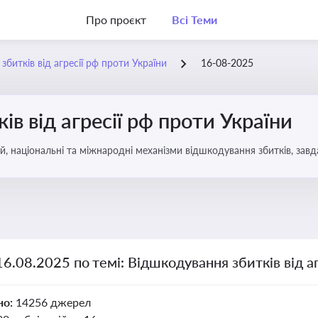
Про проєкт
Всі Теми
битків від агресії рф проти України
16-08-2025
в від агресії рф проти України
, національні та міжнародні механізми відшкодування збитків, завд
16.08.2025 по темі: Відшкодування збитків від а
но:
14256 джерел