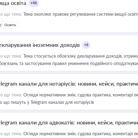
ища освіта
+46
о що тема:
Тема охоплює правове регулювання системи вищої освіти, о
Освіта
екларування іноземних доходів
+6
о що тема:
Тема стосується обов’язку декларування доходів, отрим
бов’язань та застосування правил уникнення подвійного оподаткува
elegram канали для нотаріусів: новини, кейси, практич
о що тема:
Огляди нормативних змін, судова практика, коментарі екс
о що пишуть у Telegram каналах для нотаріусів
elegram канали для адвокатів: новини, кейси, практич
о що тема:
Огляди нормативних змін, судова практика, коментарі екс