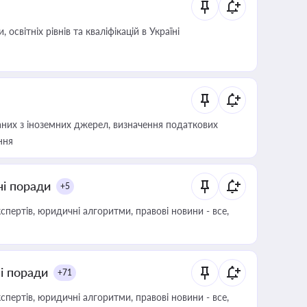
світніх рівнів та кваліфікацій в Україні
аних з іноземних джерел, визначення податкових
ння
ні поради
+5
пертів, юридичні алгоритми, правові новини - все,
ні поради
+71
пертів, юридичні алгоритми, правові новини - все,