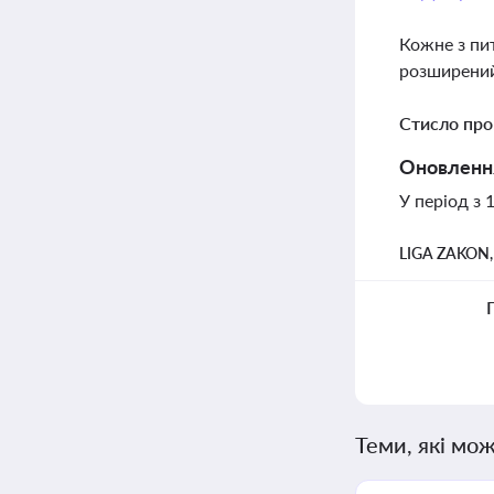
Кожне з пи
розширений
Стисло про
Оновлення
У період з 
LIGA ZAKON
Теми, які мож