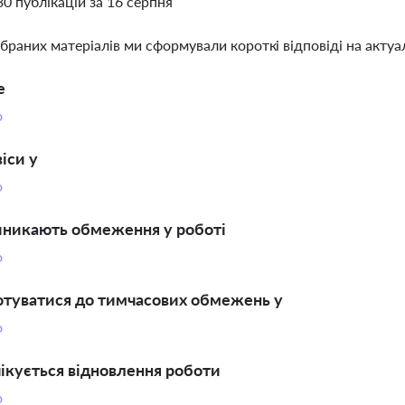
30 публікацій за 16 серпня
ібраних матеріалів ми сформували короткі відповіді на актуал
е
о
віси у
о
иникають обмеження у роботі
о
отуватися до тимчасових обмежень у
о
ікується відновлення роботи
о