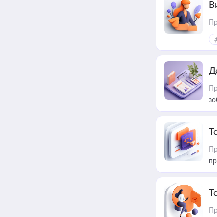
В
Пр
Д
Пр
зо
T
Пр
пр
T
Пр