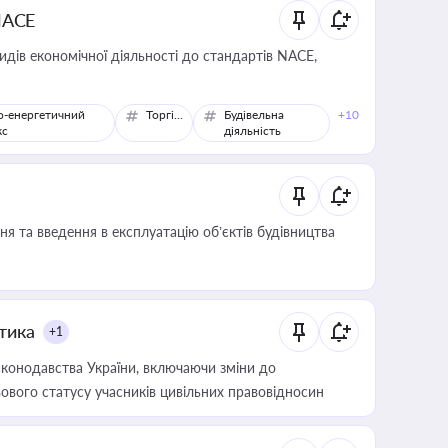
NACE
идів економічної діяльності до стандартів NACE,
о-енергетичний
Торгівля
Будівельна
+10
кс
діяльність
я та введення в експлуатацію об’єктів будівництва
итика
+1
конодавства України, включаючи зміни до
ового статусу учасників цивільних правовідносин