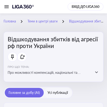
ВХІД ДО LIGA360
Головна
Теми в центрі уваги
Відшкодування збитків від агресії рф проти України
Відшкодування збитків від агресії
рф проти України
ПРО ЩО ТЕМА:
Про можливості компенсацій, національні та
міжнародні механізми відшкодування збитків,
завданих агресією росією проти України
Головне за добу (AI)
Усі публікації