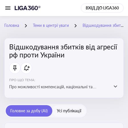
ВХІД ДО LIGA360
Головна
Теми в центрі уваги
Відшкодування збитків від агресії рф проти України
Відшкодування збитків від агресії
рф проти України
ПРО ЩО ТЕМА:
Про можливості компенсацій, національні та
міжнародні механізми відшкодування збитків,
завданих агресією росією проти України
Головне за добу (AI)
Усі публікації