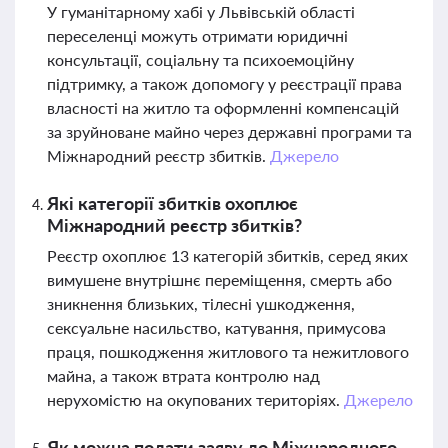
У гуманітарному хабі у Львівській області
переселенці можуть отримати юридичні
консультації, соціальну та психоемоційну
підтримку, а також допомогу у реєстрації права
власності на житло та оформленні компенсацій
за зруйноване майно через державні програми та
Міжнародний реєстр збитків.
Джерело
Які категорії збитків охоплює
Міжнародний реєстр збитків?
Реєстр охоплює 13 категорій збитків, серед яких
вимушене внутрішнє переміщення, смерть або
зникнення близьких, тілесні ушкодження,
сексуальне насильство, катування, примусова
праця, пошкодження житлового та нежитлового
майна, а також втрата контролю над
нерухомістю на окупованих територіях.
Джерело
Як можна подати заяву до Міжнародного