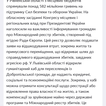
У Рівненській області з місцевих бюджетів
спрямували понад 582 мільйони гривень на
підтримку Сил безпеки та оборони України. На
обласному засіданні Конгресу місцевих і
регіональних влад при Президентові України
наголосили на важливості інформування громадян
про Міжнародний реєстр збитків, створений під
егідою Ради Європи. Цей реєстр дозволяє подавати
заяви на відшкодування втрат, зокрема житла та
примусового переміщення, що відкриває шлях до
справедливого відшкодування збитків, завданих
агресією рф. У Львівській області відкрили
гуманітарний хаб для переселенців із
Добропільської громади, де надають юридичні,
соціальні та психоемоційні послуги. Зокрема, у хабі
можна отримати консультації щодо реєстрації або
відновлення права власності на житло, а також
компенсації за зруйноване майно через державні
програми та Міжнародний реєстр збитків. Це