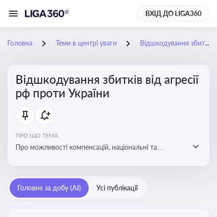
ВХІД ДО LIGA360
Головна
Теми в центрі уваги
Відшкодування збитків від агресії рф проти України
Відшкодування збитків від агресії
рф проти України
ПРО ЩО ТЕМА:
Про можливості компенсацій, національні та
міжнародні механізми відшкодування збитків,
завданих агресією росією проти України
Головне за добу (AI)
Усі публікації