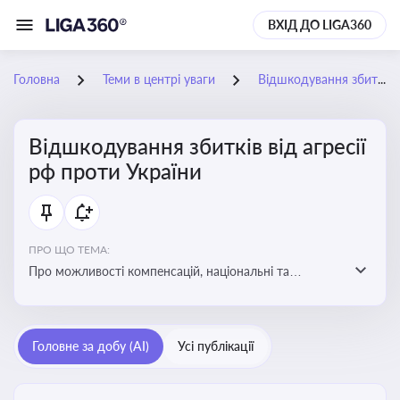
ВХІД ДО LIGA360
Головна
Теми в центрі уваги
Відшкодування збитків від агресії рф проти України
Відшкодування збитків від агресії
рф проти України
ПРО ЩО ТЕМА:
Про можливості компенсацій, національні та
міжнародні механізми відшкодування збитків,
завданих агресією росією проти України
Головне за добу (AI)
Усі публікації