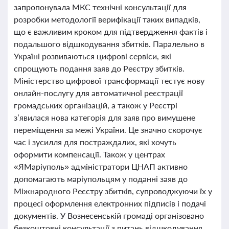
запропонувала МКС технічні консультації для
розробки методології верифікації таких випадків,
що є важливим кроком для підтвердження фактів і
подальшого відшкодування збитків. Паралельно в
Україні розвиваються цифрові сервіси, які
спрощують подання заяв до Реєстру збитків.
Міністерство цифрової трансформації тестує нову
онлайн-послугу для автоматичної реєстрації
громадських організацій, а також у Реєстрі
з’явилася нова категорія для заяв про вимушене
переміщення за межі України. Це значно скорочує
час і зусилля для постраждалих, які хочуть
оформити компенсації. Також у центрах
«ЯМаріуполь» адміністратори ЦНАП активно
допомагають маріупольцям у поданні заяв до
Міжнародного Реєстру збитків, супроводжуючи їх у
процесі оформлення електронних підписів і подачі
документів. У Вознесенській громаді організовано
безкоштовні консультації з питань відшкодування