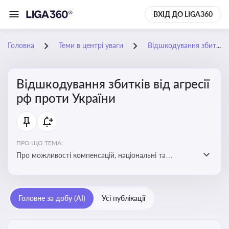
ВХІД ДО LIGA360
Головна
Теми в центрі уваги
Відшкодування збитків від агресії рф проти України
Відшкодування збитків від агресії
рф проти України
ПРО ЩО ТЕМА:
Про можливості компенсацій, національні та
міжнародні механізми відшкодування збитків,
завданих агресією росією проти України
Головне за добу (AI)
Усі публікації