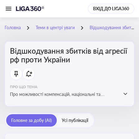
ВХІД ДО LIGA360
Головна
Теми в центрі уваги
Відшкодування збитків від агресії рф проти України
Відшкодування збитків від агресії
рф проти України
ПРО ЩО ТЕМА:
Про можливості компенсацій, національні та
міжнародні механізми відшкодування збитків,
завданих агресією росією проти України
Головне за добу (AI)
Усі публікації