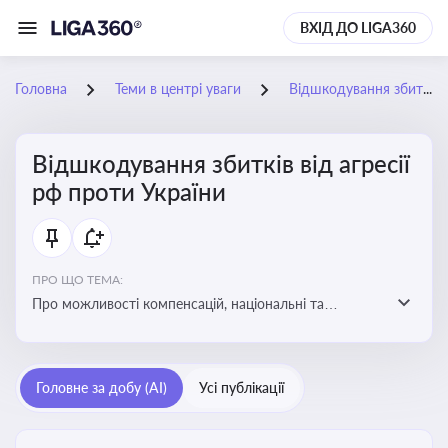
ВХІД ДО LIGA360
Головна
Теми в центрі уваги
Відшкодування збитків від агресії рф проти України
Відшкодування збитків від агресії
рф проти України
ПРО ЩО ТЕМА:
Про можливості компенсацій, національні та
міжнародні механізми відшкодування збитків,
завданих агресією росією проти України
Головне за добу (AI)
Усі публікації