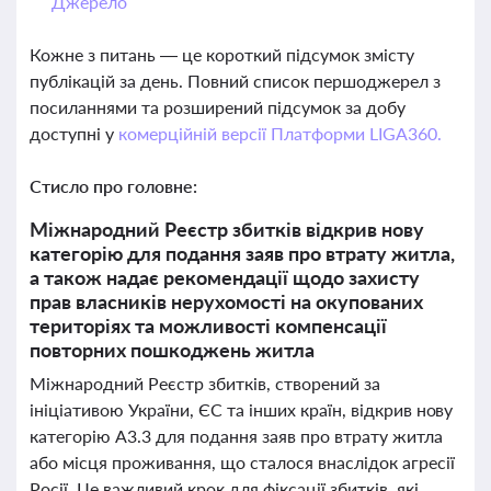
Джерело
Кожне з питань — це короткий підсумок змісту
публікацій за день. Повний список першоджерел з
посиланнями та розширений підсумок за добу
доступні у
комерційній версії Платформи LIGA360.
Стисло про головне:
Міжнародний Реєстр збитків відкрив нову
категорію для подання заяв про втрату житла,
а також надає рекомендації щодо захисту
прав власників нерухомості на окупованих
територіях та можливості компенсації
повторних пошкоджень житла
Міжнародний Реєстр збитків, створений за
ініціативою України, ЄС та інших країн, відкрив нову
категорію А3.3 для подання заяв про втрату житла
або місця проживання, що сталося внаслідок агресії
Росії. Це важливий крок для фіксації збитків, які