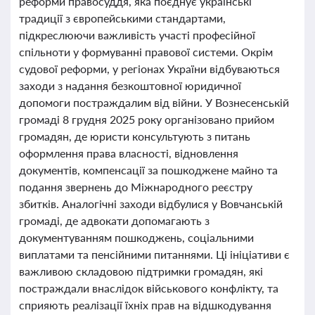
реформи правосуддя, яка поєднує українські
традиції з європейськими стандартами,
підкреслюючи важливість участі професійної
спільноти у формуванні правової системи. Окрім
судової реформи, у регіонах України відбуваються
заходи з надання безкоштовної юридичної
допомоги постраждалим від війни. У Вознесенській
громаді 8 грудня 2025 року організовано прийом
громадян, де юристи консультують з питань
оформлення права власності, відновлення
документів, компенсації за пошкоджене майно та
подання звернень до Міжнародного реєстру
збитків. Аналогічні заходи відбулися у Вовчанській
громаді, де адвокати допомагають з
документуванням пошкоджень, соціальними
виплатами та пенсійними питаннями. Ці ініціативи є
важливою складовою підтримки громадян, які
постраждали внаслідок військового конфлікту, та
сприяють реалізації їхніх прав на відшкодування