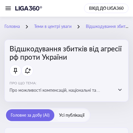
ВХІД ДО LIGA360
Головна
Теми в центрі уваги
Відшкодування збитків від агресії рф проти України
Відшкодування збитків від агресії
рф проти України
ПРО ЩО ТЕМА:
Про можливості компенсацій, національні та
міжнародні механізми відшкодування збитків,
завданих агресією росією проти України
Головне за добу (AI)
Усі публікації