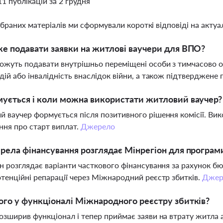
11 публікацій за 2 грудня
ібраних матеріалів ми сформували короткі відповіді на актуал
е подавати заявки на житлові ваучери для ВПО?
ожуть подавати внутрішньо переміщені особи з тимчасово ок
дій або інвалідність внаслідок війни, а також підтверджен
ується і коли можна використати житловий ваучер?
 ваучер формується після позитивного рішення комісії. Ви
ня про старт виплат.
Джерело
рела фінансування розглядає Мінрегіон для програм
н розглядає варіанти часткового фінансування за рахунок б
тенційні репарації через Міжнародний реєстр збитків.
Джер
го у функціоналі Міжнародного реєстру збитків?
озширив функціонал і тепер приймає заяви на втрату житла