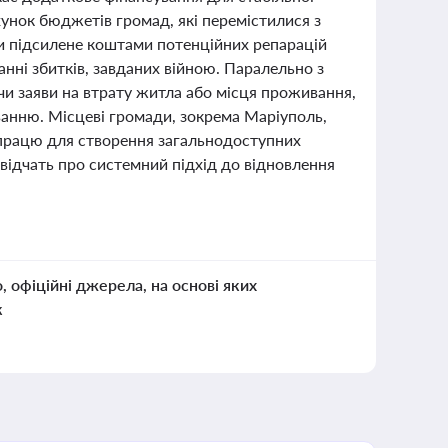
унок бюджетів громад, які перемістилися з
ти підсилене коштами потенційних репарацій
нні збитків, завданих війною. Паралельно з
и заяви на втрату житла або місця проживання,
ванню. Місцеві громади, зокрема Маріуполь,
впрацю для створення загальнодоступних
свідчать про системний підхід до відновлення
о, офіційні джерела, на основі яких
к