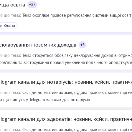
ища освіта
+37
о що тема:
Тема охоплює правове регулювання системи вищої освіти, о
Освіта
екларування іноземних доходів
+6
о що тема:
Тема стосується обов’язку декларування доходів, отрим
бов’язань та застосування правил уникнення подвійного оподаткува
elegram канали для нотаріусів: новини, кейси, практич
о що тема:
Огляди нормативних змін, судова практика, коментарі екс
о що пишуть у Telegram каналах для нотаріусів
elegram канали для адвокатів: новини, кейси, практич
о що тема:
Огляди нормативних змін, судова практика, коментарі екс