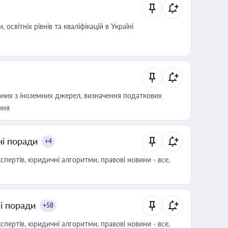
світніх рівнів та кваліфікацій в Україні
аних з іноземних джерел, визначення податкових
ння
ні поради
+4
пертів, юридичні алгоритми, правові новини - все,
ні поради
+58
пертів, юридичні алгоритми, правові новини - все,