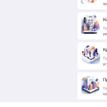
пр
К
Пр
ух
К
Пр
ус
П
Пр
тл