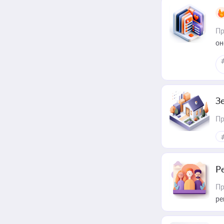
Пр
он
З
Пр
Р
Пр
ре