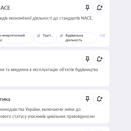
NACE
идів економічної діяльності до стандартів NACE,
о-енергетичний
Торгівля
Будівельна
+10
кс
діяльність
я та введення в експлуатацію об’єктів будівництва
итика
конодавства України, включаючи зміни до
ового статусу учасників цивільних правовідносин