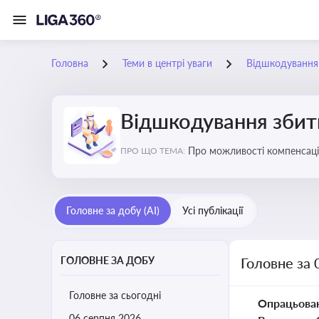
Головна
Теми в центрі уваги
Відшкодування з
Відшкодування збиткі
Про можливості компенсацій
ПРО ЩО ТЕМА:
Головне за добу (AI)
Усі публікації
ГОЛОВНЕ ЗА ДОБУ
Головне за 
Головне за сьогодні
Опрацьова
06 серпня 2026