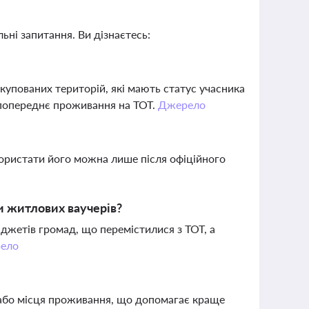
ьні запитання. Ви дізнаєтесь:
упованих територій, які мають статус учасника
е попереднє проживання на ТОТ.
Джерело
користати його можна лише після офіційного
и житлових ваучерів?
юджетів громад, що перемістилися з ТОТ, а
ело
 або місця проживання, що допомагає краще