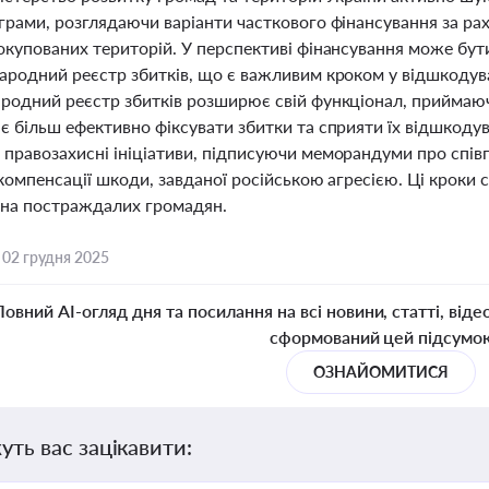
грами, розглядаючи варіанти часткового фінансування за рах
окупованих територій. У перспективі фінансування може бу
ародний реєстр збитків, що є важливим кроком у відшкодува
родний реєстр збитків розширює свій функціонал, приймаюч
є більш ефективно фіксувати збитки та сприяти їх відшкоду
правозахисні ініціативи, підписуючи меморандуми про спі
компенсації шкоди, завданої російською агресією. Ці кроки 
йна постраждалих громадян.
,
02 грудня 2025
Повний AI-огляд дня та посилання на всі новини, статті, віде
сформований цей підсумо
ОЗНАЙОМИТИСЯ
уть вас зацікавити: