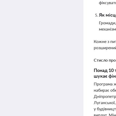
фіксуват
Як місц
Громади,
механізм
Кожне з пи
розширений
Стисло про
Понад 10 
шукає фін
Програма ж
набирає обе
Дніпропетро
Луганської
у будівницт
виплат. Мін