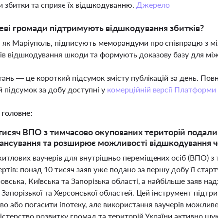
и збитки та сприяє їх відшкодуванню.
Джерело
еві громади підтримують відшкодування збитків?
 як Маріуполь, підписують меморандуми про співпрацю з м
ів відшкодування шкоди та формують доказову базу для мі
тань — це короткий підсумок змісту публікацій за день. По
 підсумок за добу доступні у
комерційній версії Платформи
 головне:
тисяч ВПО з тимчасово окупованих територій подали 
ансування та розширює можливості відшкодування ч
итлових ваучерів для внутрішньо переміщених осіб (ВПО) з 
ртів: понад 10 тисяч заяв уже подано за першу добу її стар
вська, Київська та Запорізька області, а найбільше заяв над
, Запорізької та Херсонської областей. Цей інструмент підт
во або погасити іпотеку, але використання ваучерів можлив
істерство розвитку громад та територій України активно шу