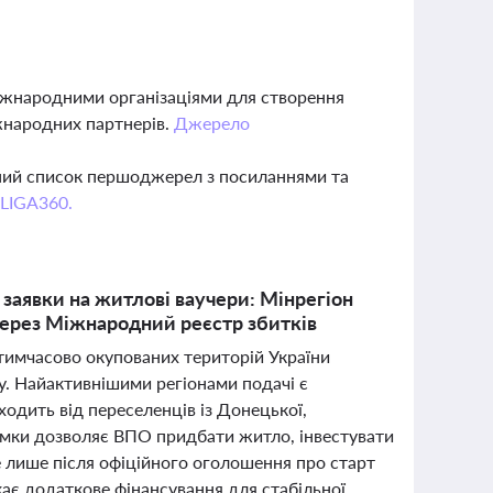
іжнародними організаціями для створення
жнародних партнерів.
Джерело
вний список першоджерел з посиланнями та
 LIGA360.
заявки на житлові ваучери: Мінрегіон
ерез Міжнародний реєстр збитків
тимчасово окупованих територій України
ту. Найактивнішими регіонами подачі є
ходить від переселенців із Донецької,
римки дозволяє ВПО придбати житло, інвестувати
е лише після офіційного оголошення про старт
кає додаткове фінансування для стабільної