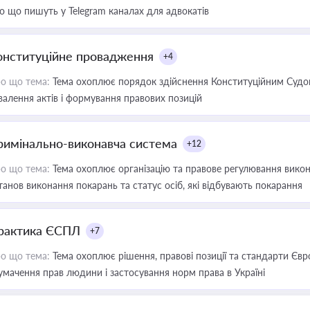
о що пишуть у Telegram каналах для адвокатів
онституційне провадження
+4
о що тема:
Тема охоплює порядок здійснення Конституційним Судом
валення актів і формування правових позицій
римінально-виконавча система
+12
о що тема:
Тема охоплює організацію та правове регулювання викона
танов виконання покарань та статус осіб, які відбувають покарання
рактика ЄСПЛ
+7
о що тема:
Тема охоплює рішення, правові позиції та стандарти Євр
умачення прав людини і застосування норм права в Україні