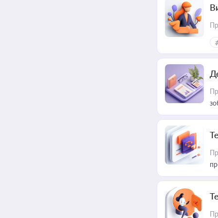
В
Пр
Д
Пр
зо
T
Пр
пр
T
Пр