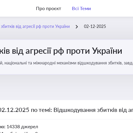
Про проєкт
Всі Теми
битків від агресії рф проти України
02-12-2025
в від агресії рф проти України
, національні та міжнародні механізми відшкодування збитків, завд
02.12.2025 по темі: Відшкодування збитків від а
но:
14338 джерел