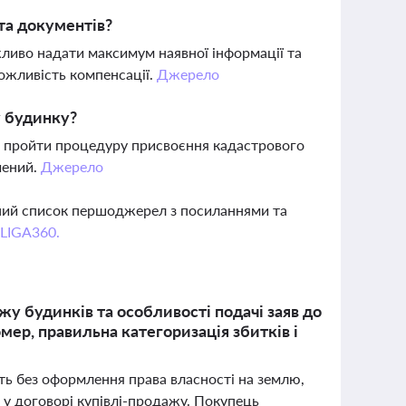
та документів?
ажливо надати максимум наявної інформації та
можливість компенсації.
Джерело
у будинку?
о пройти процедуру присвоєння кадастрового
чений.
Джерело
вний список першоджерел з посиланнями та
 LIGA360.
у будинків та особливості подачі заяв до
ер, правильна категоризація збитків і
ть без оформлення права власності на землю,
 у договорі купівлі-продажу. Покупець