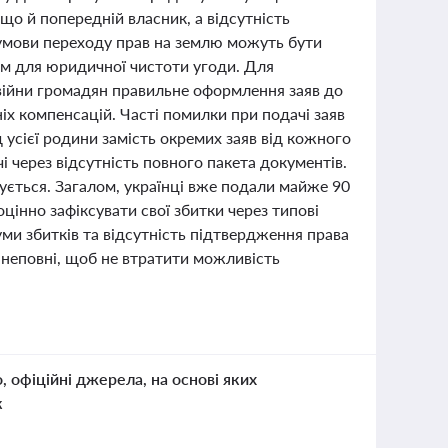
о й попередній власник, а відсутність
 умови переходу прав на землю можуть бути
им для юридичної чистоти угоди. Для
війни громадян правильне оформлення заяв до
х компенсацій. Часті помилки при подачі заяв
д усієї родини замість окремих заяв від кожного
і через відсутність повного пакета документів.
дується. Загалом, українці вже подали майже 90
цінно зафіксувати свої збитки через типові
ми збитків та відсутність підтвердження права
 неповні, щоб не втратити можливість
о, офіційні джерела, на основі яких
к