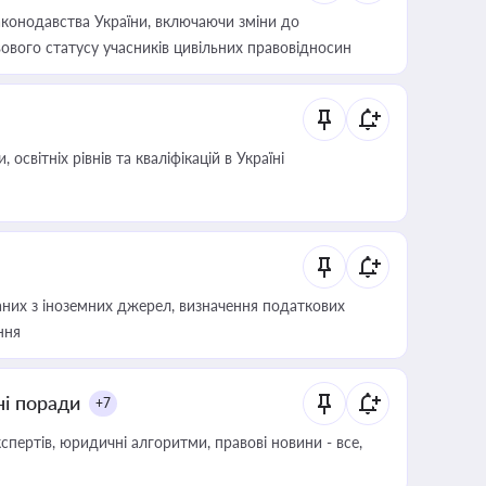
конодавства України, включаючи зміни до
ового статусу учасників цивільних правовідносин
світніх рівнів та кваліфікацій в Україні
аних з іноземних джерел, визначення податкових
ння
ні поради
+7
пертів, юридичні алгоритми, правові новини - все,