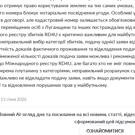
о отримує право користування землею на тих самих умовах, щ
го номера блокує нотаріальне посвідчення угоди. Особливі
і в договорі, але кадастровий номер залишається обов'язков
 переміщених осіб з Луганщини та інших постраждалих від 
го реєстру збитків RD4U є критично важливим для майбутні
еправильний вибір категорії збитків, подачу однієї заяви ві
утність доказів фактичного проживання та відкладення подач
бмеженої кількості доказів подача заяви можлива і рекомен
до Міжнародного реєстру RD4U, але багато хто не зміг повно
крема плутанину з категоріями, неправильний розрахунок су
 Важливо не відкладати подачу заяви, навіть якщо документи
ї та відновлення порушених прав у майбутньому.
,
13 січня 2026
Повний AI-огляд дня та посилання на всі новини, статті, віде
сформований цей підсумо
ОЗНАЙОМИТИСЯ