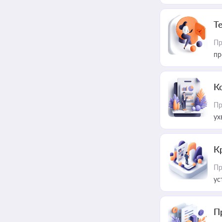
T
Пр
пр
К
Пр
ух
К
Пр
ус
П