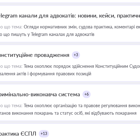
elegram канали для адвокатів: новини, кейси, практич
о що тема:
Огляди нормативних змін, судова практика, коментарі екс
о що пишуть у Telegram каналах для адвокатів
онституційне провадження
+3
о що тема:
Тема охоплює порядок здійснення Конституційним Судом
валення актів і формування правових позицій
римінально-виконавча система
+6
о що тема:
Тема охоплює організацію та правове регулювання викона
танов виконання покарань та статус осіб, які відбувають покарання
рактика ЄСПЛ
+13