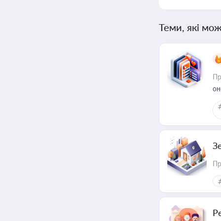
Теми, які мож
Пр
он
З
Пр
Р