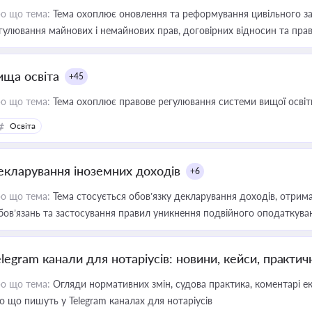
о що тема:
Тема охоплює оновлення та реформування цивільного за
гулювання майнових і немайнових прав, договірних відносин та прав
ища освіта
+45
о що тема:
Тема охоплює правове регулювання системи вищої освіти, о
Освіта
екларування іноземних доходів
+6
о що тема:
Тема стосується обов’язку декларування доходів, отрим
бов’язань та застосування правил уникнення подвійного оподаткува
elegram канали для нотаріусів: новини, кейси, практич
о що тема:
Огляди нормативних змін, судова практика, коментарі екс
о що пишуть у Telegram каналах для нотаріусів