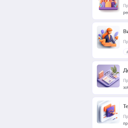
Пр
ре
В
Пр
Д
Пр
зо
T
Пр
пр