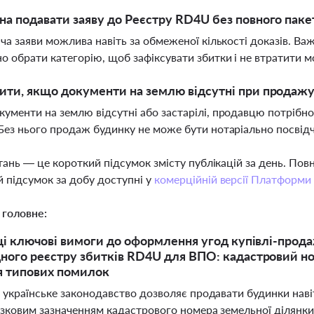
а подавати заяву до Реєстру RD4U без повного паке
ача заяви можлива навіть за обмеженої кількості доказів. В
о обрати категорію, щоб зафіксувати збитки і не втратити 
ти, якщо документи на землю відсутні при продаж
ументи на землю відсутні або застарілі, продавцю потрібн
Без нього продаж будинку не може бути нотаріально посвід
тань — це короткий підсумок змісту публікацій за день. По
 підсумок за добу доступні у
комерційній версії Платформи
 головне:
ці ключові вимоги до оформлення угод купівлі-продаж
ого реєстру збитків RD4U для ВПО: кадастровий ном
я типових помилок
і українське законодавство дозволяє продавати будинки наві
язковим зазначенням кадастрового номера земельної ділянки