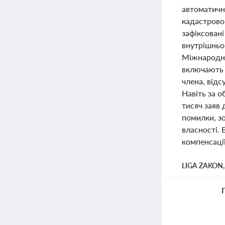
автоматичн
кадастрово
зафіксован
внутрішньо
Міжнародно
включають н
члена, відс
Навіть за о
тисяч заяв 
помилки, зо
власності.
компенсаці
LIGA ZAKON