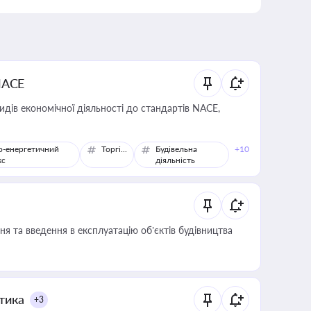
NACE
идів економічної діяльності до стандартів NACE,
о-енергетичний
Торгівля
Будівельна
+10
кс
діяльність
я та введення в експлуатацію об’єктів будівництва
итика
+3