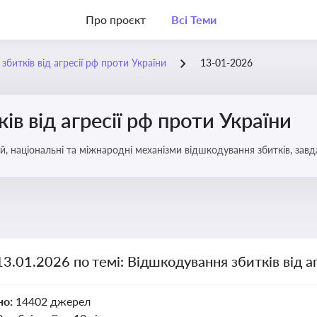
Про проєкт
Всі Теми
битків від агресії рф проти України
13-01-2026
в від агресії рф проти України
, національні та міжнародні механізми відшкодування збитків, завд
13.01.2026 по темі: Відшкодування збитків від а
но:
14402 джерел