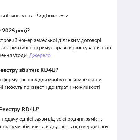
ьні запитання. Ви дізнаєтесь:
 2026 році?
стровий номер земельної ділянки у договорі.
ць автоматично отримує право користування нею.
чення угоди.
Джерело
еєстру збитків RD4U?
о формує основу для майбутніх компенсацій.
дачі можуть призвести до втрати можливості
о Реєстру RD4U?
одачу однієї заяви від усієї родини замість
нок суми збитків та відсутність підтвердження