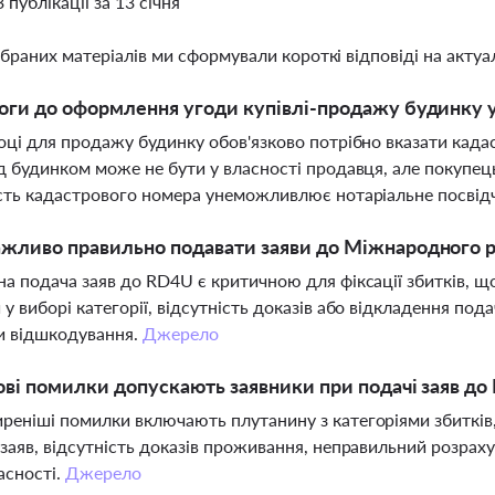
3 публікації за 13 січня
ібраних матеріалів ми сформували короткі відповіді на актуал
оги до оформлення угоди купівлі-продажу будинку у
оці для продажу будинку обов'язково потрібно вказати када
д будинком може не бути у власності продавця, але покупе
сть кадастрового номера унеможливлює нотаріальне посвід
жливо правильно подавати заяви до Міжнародного р
а подача заяв до RD4U є критичною для фіксації збитків, щ
у виборі категорії, відсутність доказів або відкладення по
и відшкодування.
Джерело
ові помилки допускають заявники при подачі заяв д
еніші помилки включають плутанину з категоріями збитків, п
заяв, відсутність доказів проживання, неправильний розраху
асності.
Джерело