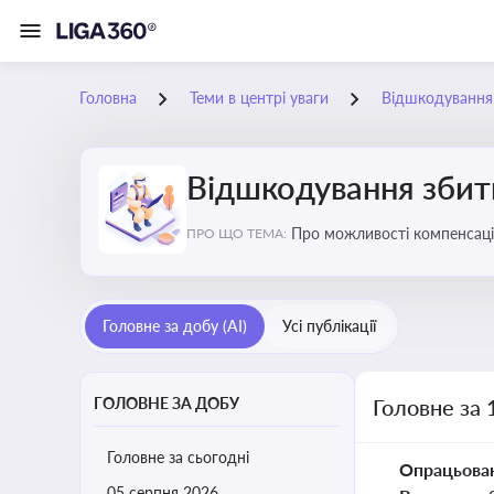
Головна
Теми в центрі уваги
Відшкодування з
Відшкодування збиткі
Про можливості компенсацій
ПРО ЩО ТЕМА:
Головне за добу (AI)
Усі публікації
ГОЛОВНЕ ЗА ДОБУ
Головне за 
Головне за сьогодні
Опрацьова
05 серпня 2026