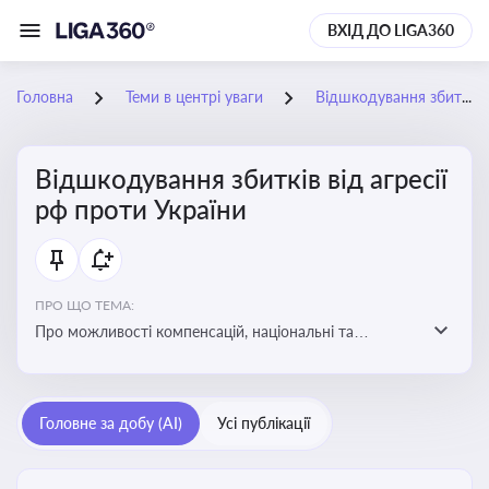
ВХІД ДО LIGA360
Головна
Теми в центрі уваги
Відшкодування збитків від агресії рф проти України
Відшкодування збитків від агресії
рф проти України
ПРО ЩО ТЕМА:
Про можливості компенсацій, національні та
міжнародні механізми відшкодування збитків,
завданих агресією росією проти України
Головне за добу (AI)
Усі публікації