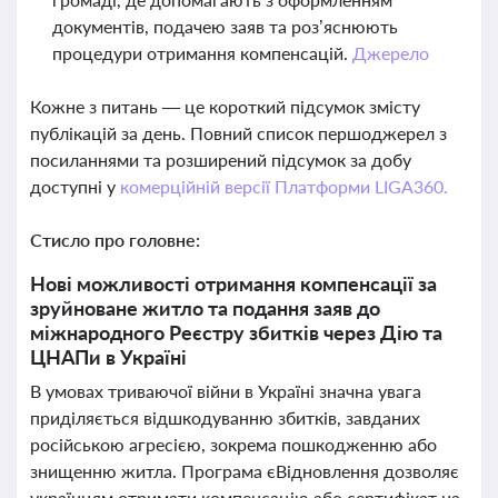
документів, подачею заяв та роз’яснюють
процедури отримання компенсацій.
Джерело
Кожне з питань — це короткий підсумок змісту
публікацій за день. Повний список першоджерел з
посиланнями та розширений підсумок за добу
доступні у
комерційній версії Платформи LIGA360.
Стисло про головне:
Нові можливості отримання компенсації за
зруйноване житло та подання заяв до
міжнародного Реєстру збитків через Дію та
ЦНАПи в Україні
В умовах триваючої війни в Україні значна увага
приділяється відшкодуванню збитків, завданих
російською агресією, зокрема пошкодженню або
знищенню житла. Програма єВідновлення дозволяє
українцям отримати компенсацію або сертифікат на