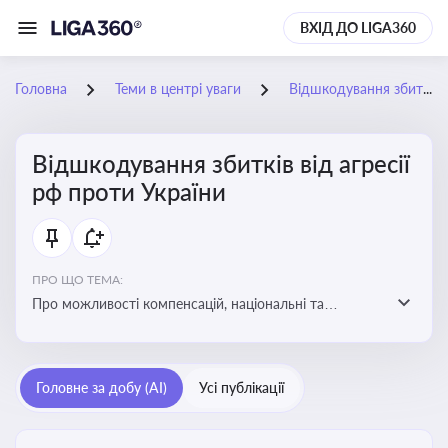
ВХІД ДО LIGA360
Головна
Теми в центрі уваги
Відшкодування збитків від агресії рф проти України
Відшкодування збитків від агресії
рф проти України
ПРО ЩО ТЕМА:
Про можливості компенсацій, національні та
міжнародні механізми відшкодування збитків,
завданих агресією росією проти України
Головне за добу (AI)
Усі публікації