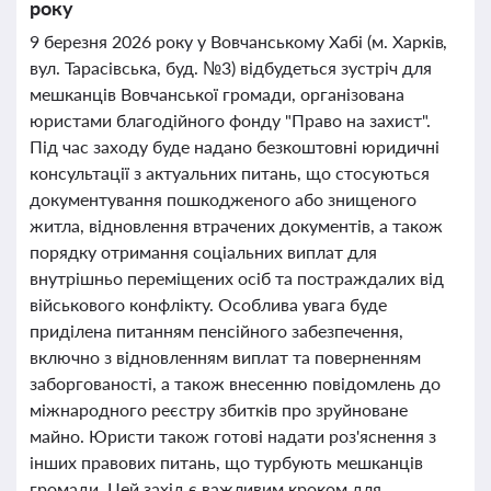
року
9 березня 2026 року у Вовчанському Хабі (м. Харків,
вул. Тарасівська, буд. №3) відбудеться зустріч для
мешканців Вовчанської громади, організована
юристами благодійного фонду "Право на захист".
Під час заходу буде надано безкоштовні юридичні
консультації з актуальних питань, що стосуються
документування пошкодженого або знищеного
житла, відновлення втрачених документів, а також
порядку отримання соціальних виплат для
внутрішньо переміщених осіб та постраждалих від
військового конфлікту. Особлива увага буде
приділена питанням пенсійного забезпечення,
включно з відновленням виплат та поверненням
заборгованості, а також внесенню повідомлень до
міжнародного реєстру збитків про зруйноване
майно. Юристи також готові надати роз'яснення з
інших правових питань, що турбують мешканців
громади. Цей захід є важливим кроком для