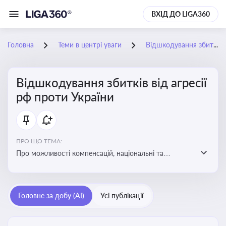
ВХІД ДО LIGA360
Головна
Теми в центрі уваги
Відшкодування збитків від агресії рф проти України
Відшкодування збитків від агресії
рф проти України
ПРО ЩО ТЕМА:
Про можливості компенсацій, національні та
міжнародні механізми відшкодування збитків,
завданих агресією росією проти України
Головне за добу (AI)
Усі публікації