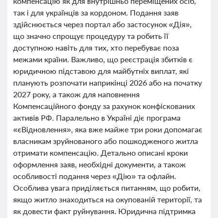
компенсацію як для внутрішньо переміщених осіб,
так і для українців за кордоном. Подання заяв
здійснюється через портал або застосунок «Дія»,
що значно спрощує процедуру та робить її
доступною навіть для тих, хто перебуває поза
межами країни. Важливо, що реєстрація збитків є
юридичною підставою для майбутніх виплат, які
планують розпочати наприкінці 2026 або на початку
2027 року, а також для наповнення
Компенсаційного фонду за рахунок конфіскованих
активів РФ. Паралельно в Україні діє програма
«єВідновлення», яка вже майже три роки допомагає
власникам зруйнованого або пошкодженого житла
отримати компенсацію. Детально описані кроки
оформлення заяв, необхідні документи, а також
особливості подання через «Дію» та офлайн.
Особлива увага приділяється питанням, що робити,
якщо житло знаходиться на окупованій території, та
як довести факт руйнування. Юридична підтримка