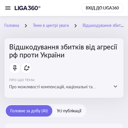
ВХІД ДО LIGA360
Головна
Теми в центрі уваги
Відшкодування збитків від агресії рф проти України
Відшкодування збитків від агресії
рф проти України
ПРО ЩО ТЕМА:
Про можливості компенсацій, національні та
міжнародні механізми відшкодування збитків,
завданих агресією росією проти України
Головне за добу (AI)
Усі публікації