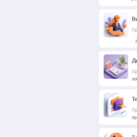
В
Пр
Д
Пр
зо
T
Пр
пр