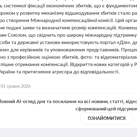
нь системної фіксації економічних збитків, що є фундаменто
роком у розвитку механізму відшкодування збитків стало р
про створення Міжнародної компенсаційної комісії. Цей орга
ме подані заяви та визначатиме розмір компенсацій. Конвен
им Союзом, що свідчить про широку міжнародну підтримку У
соби та державні установи використовують портал «Дія», д
ня» для керівників та уповноважених представників. Процес
но з професійною оцінкою збитків, фото- та відеоматеріалам
спішне отримання компенсації. Відкриття нових категорій у 
країни та притягнення агресора до відповідальності.
,
01 травня 2026
Повний AI-огляд дня та посилання на всі новини, статті, віде
сформований цей підсумо
ОЗНАЙОМИТИСЯ