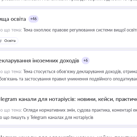
ища освіта
+46
о що тема:
Тема охоплює правове регулювання системи вищої освіти, о
Освіта
екларування іноземних доходів
+6
о що тема:
Тема стосується обов’язку декларування доходів, отрим
бов’язань та застосування правил уникнення подвійного оподаткува
elegram канали для нотаріусів: новини, кейси, практич
о що тема:
Огляди нормативних змін, судова практика, коментарі екс
о що пишуть у Telegram каналах для нотаріусів