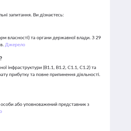
ьні запитання. Ви дізнаєтесь:
?
рм власності) та органи державної влади. З 29
ів.
Джерело
?
ї інфраструктури (B1.1, B1.2, C1.1, C1.2) та
ату прибутку та повне припинення діяльності.
 особи або уповноважений представник з
о