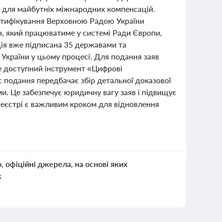
м для майбутніх міжнародних компенсацій.
атифікування Верховною Радою України
н, який працюватиме у системі Ради Європи,
ція вже підписана 35 державами та
країни у цьому процесі. Для подання заяв
е доступний інструмент «Цифрові
 подання передбачає збір детальної доказової
и. Це забезпечує юридичну вагу заяв і підвищує
Реєстрі є важливим кроком для відновлення
о, офіційні джерела, на основі яких
к