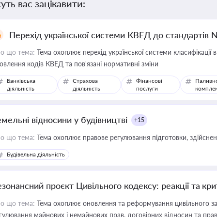
уть вас зацікавити:
Перехід української системи КВЕД до стандартів 
о що тема:
Тема охоплює перехід української системи класифікації в
овлення кодів КВЕД та пов'язані нормативні зміни
Банківська
Страхова
Фінансові
Паливн
діяльність
діяльність
послуги
компле
емельні відносини у будівництві
+15
о що тема:
Тема охоплює правове регулювання підготовки, здійсненн
Будівельна діяльність
езонансний проєкт Цивільного кодексу: реакції та кр
о що тема:
Тема охоплює оновлення та реформування цивільного за
гулювання майнових і немайнових прав, договірних відносин та прав