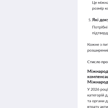
Це міжна
розмір к
Які док
Потрібні
підтвер
Кожне з пи
розширений
Стисло про
Міжнародн
компенсац
Міжнарод
У 2026 роц
категорій д
та органи 
втрату акти