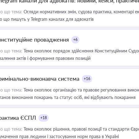
elegram канали для адвокатів: новини, кейси, практич
о що тема:
Огляди нормативних змін, судова практика, коментарі екс
о що пишуть у Telegram каналах для адвокатів
онституційне провадження
+6
о що тема:
Тема охоплює порядок здійснення Конституційним Судом
валення актів і формування правових позицій
римінально-виконавча система
+16
о що тема:
Тема охоплює організацію та правове регулювання викона
танов виконання покарань та статус осіб, які відбувають покарання
рактика ЄСПЛ
+18
о що тема:
Тема охоплює рішення, правові позиції та стандарти Євр
умачення прав людини і застосування норм права в Україні