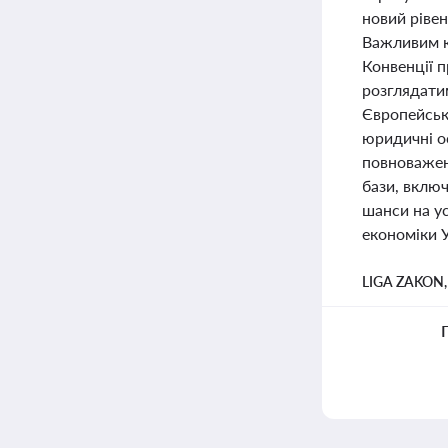
новий ріве
Важливим к
Конвенції 
розглядати
Європейськ
юридичні о
повноважен
бази, включ
шанси на у
економіки У
LIGA ZAKON