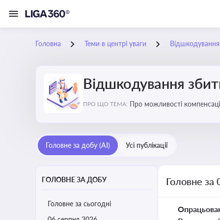
Головна
Теми в центрі уваги
Відшкодування з
Відшкодування збиткі
Про можливості компенсацій
ПРО ЩО ТЕМА:
Головне за добу (AI)
Усі публікації
ГОЛОВНЕ ЗА ДОБУ
Головне за 
Головне за сьогодні
Опрацьова
06 серпня 2026