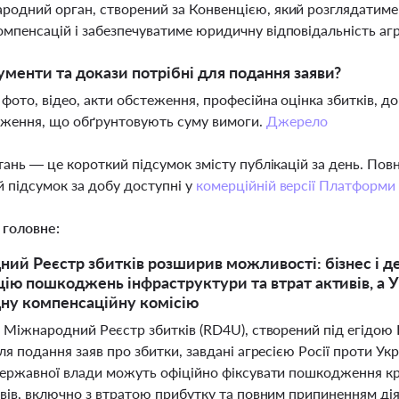
родний орган, створений за Конвенцією, який розглядатиме 
омпенсацій і забезпечуватиме юридичну відповідальність аг
ументи та докази потрібні для подання заяви?
 фото, відео, акти обстеження, професійна оцінка збитків, д
дження, що обґрунтовують суму вимоги.
Джерело
тань — це короткий підсумок змісту публікацій за день. По
 підсумок за добу доступні у
комерційній версії Платформи
 головне:
ий Реєстр збитків розширив можливості: бізнес і д
ію пошкоджень інфраструктури та втрат активів, а 
ну компенсаційну комісію
і Міжнародний Реєстр збитків (RD4U), створений під егідою
ля подання заяв про збитки, завдані агресією Росії проти Укр
державної влади можуть офіційно фіксувати пошкодження кри
вів, включно з втратою прибутку та повним припиненням дія