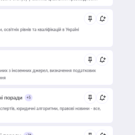
світніх рівнів та кваліфікацій в Україні
аних з іноземних джерел, визначення податкових
ння
ні поради
+5
пертів, юридичні алгоритми, правові новини - все,