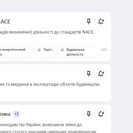
NACE
идів економічної діяльності до стандартів NACE,
о-енергетичний
Торгівля
Будівельна
+10
кс
діяльність
я та введення в експлуатацію об’єктів будівництва
итика
+1
конодавства України, включаючи зміни до
ового статусу учасників цивільних правовідносин