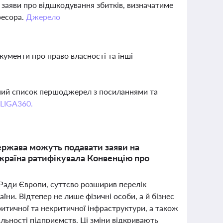
заяви про відшкодування збитків, визначатиме
ресора.
Джерело
окументи про право власності та інші
вний список першоджерел з посиланнями та
 LIGA360.
ержава можуть подавати заяви на
Україна ратифікувала Конвенцію про
 Ради Європи, суттєво розширив перелік
аїни. Відтепер не лише фізичні особи, а й бізнес
тичної та некритичної інфраструктури, а також
льності підприємств. Ці зміни відкривають