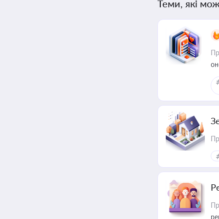
Теми, які мож
Пр
он
З
Пр
Р
Пр
ре