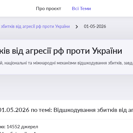
Про проєкт
Всі Теми
битків від агресії рф проти України
01-05-2026
в від агресії рф проти України
, національні та міжнародні механізми відшкодування збитків, завд
01.05.2026 по темі: Відшкодування збитків від а
но:
14552 джерел