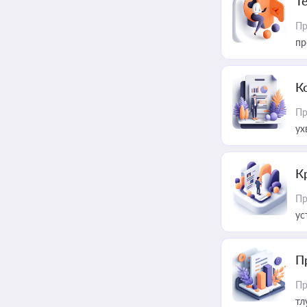
T
Пр
пр
К
Пр
ух
К
Пр
ус
П
Пр
тл