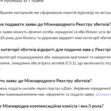
24 публікації за 1 травня
ібраних матеріалів ми сформували короткі відповіді на актуал
е подавати заяви до Міжнародного Реєстру збитків
 заяви можуть фізичні особи, юридичні особи (бізнес усіх фо
026 року для бізнесу та держави відкриті нові категорії збитк
і категорії збитків відкриті для подання заяв у Реєстрі
 категорії пошкодження або знищення критичної та некритично
ння, знищення або втрата активів (C3.1), що включають втр
о
ти заяву до Міжнародного Реєстру збитків?
жна подати онлайн через портал «Дія». Керівник юридичної
ми повноваженнями має оформити та подати заяву.
Джерел
 Міжнародна компенсаційна комісія і яка її роль?