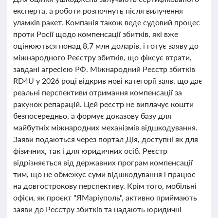
експерта, а роботи розпочнуть після вилучення
уламків ракет. Компанія також веде судовий процес
проти Росії щодо компенсації збитків, які вже
оцінюються понад 8,7 млн доларів, і готує заяву до
міжнародного Реєстру збитків, що фіксує втрати,
завдані агресією РФ. Міжнародний Реєстр збитків
RD4U у 2026 році відкрив нові категорії заяв, що дає
реальні перспективи отримання компенсації за
рахунок репарацій. Цей реєстр не виплачує кошти
безпосередньо, а формує доказову базу для
майбутніх міжнародних механізмів відшкодування.
Заяви подаються через портал Дія, доступні як для
фізичних, так і для юридичних осіб. Реєстр
відрізняється від державних програм компенсації
тим, що не обмежує суми відшкодування і працює
на довгострокову перспективу. Крім того, мобільні
офіси, як проєкт "ЯМаріуполь", активно приймають
заяви до Реєстру збитків та надають юридичні