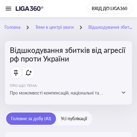
ВХІД ДО LIGA360
Головна
Теми в центрі уваги
Відшкодування збитків від агресії рф проти України
Відшкодування збитків від агресії
рф проти України
ПРО ЩО ТЕМА:
Про можливості компенсацій, національні та
міжнародні механізми відшкодування збитків,
завданих агресією росією проти України
Головне за добу (AI)
Усі публікації