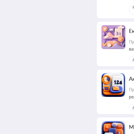
Е
Пр
ва
за
А
Пр
ре
М