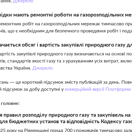
тання.
Джерело
лідки мають ремонтні роботи на газорозподільних м
ремонтних робіт на газорозподільних мережах тимчасово при
ів, що є необхідним для безпечного проведення робіт і под
ачається обсяг і вартість закупівлі природного газу 
вартість закупівлі природного газу визначаються на основі
ів, стандартів якості газу та з урахуванням усіх витрат, вк
вства України.
Джерело
тань — це короткий підсумок змісту публікацій за день. По
 підсумок за добу доступні у
комерційній версії Платформи
 головне:
 правил розподілу природного газу та закупівель на
 для бюджетних установ та відповідність Кодексу га
025 року на Рівненщині понад 700 споживачів тимчасово зал