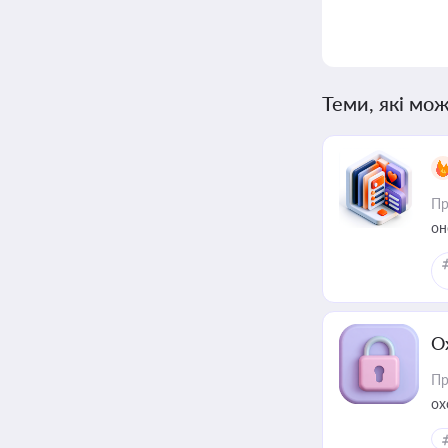
Теми, які мож
Пр
он
О
Пр
ох