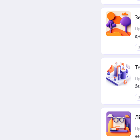
З
Пр
дж
Т
Пр
бе
Лі
Пр
не