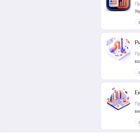
Пр
Ук
ін
Ри
Пр
ва
Е
Пр
ви