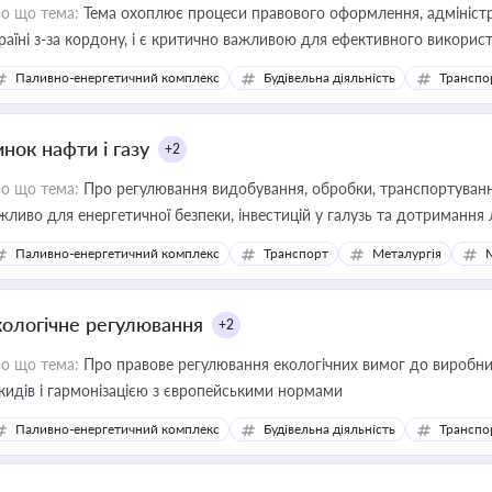
о що тема:
Тема охоплює процеси правового оформлення, адміністр
раїні з-за кордону, і є критично важливою для ефективного використ
фраструктурних проєктів
Паливно-енергетичний комплекс
Будівельна діяльність
Транспо
нок нафти і газу
+2
о що тема:
Про регулювання видобування, обробки, транспортування
жливо для енергетичної безпеки, інвестицій у галузь та дотримання 
Паливно-енергетичний комплекс
Транспорт
Металургія
кологічне регулювання
+2
о що тема:
Про правове регулювання екологічних вимог до виробни
кидів і гармонізацією з європейськими нормами
Паливно-енергетичний комплекс
Будівельна діяльність
Транспо