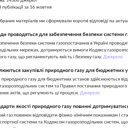
3 публікації за 16 жовтня
ібраних матеріалів ми сформували короткі відповіді на актуал
оди проводяться для забезпечення безпеки системи г
зпечення безпеки системи газопостачання в Україні проводя
одільних мережах, дотримуються вимоги Кодексу газорозпо
го газу, що регламентують якість і безпеку газу.
Джерело
люються закупівлі природного газу для бюджетних 
і природного газу для бюджетних установ здійснюються від
газорозподільних систем та Правил постачання природного 
них актів, що регулюють ці процеси.
Джерело
ндарти якості природного газу повинні дотримуватис
й газ повинен відповідати фізико-хімічним показникам і с
спортної системи та Кодексом газорозподільних систем, що 