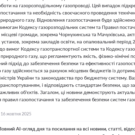
оботи на газорозподільному газопроводі. Цей випадок підк
опостачання та необхідність своєчасного проведення технічн
природного газу. Відновлення газопостачання буде здійснено
 вимогам Кодексу газорозподільних систем та Правил поста
 місцеві громади, зокрема Чорнухинська та Мачухівська, акт
установ, зокрема закладів освіти, на опалювальний період 2
 до вимог Кодексу газотранспортної системи та Кодексу газ
природного газу, що регламентують якість, фізико-хімічні п
ий підхід до забезпечення безпеки та ефективності газопост
 газу здійснюється за рахунок місцевих бюджетів із дотрим
ністрів України та законодавства про бюджетну систему. Ва
транспортуванням, і відповідають стандартам безпеки, що за
ажливих об'єктів. Загалом, ці новини демонструють актуальн
правил газопостачання та забезпечення безпеки систем газо
,
16 жовтня 2025
Повний AI-огляд дня та посилання на всі новини, статті, віде