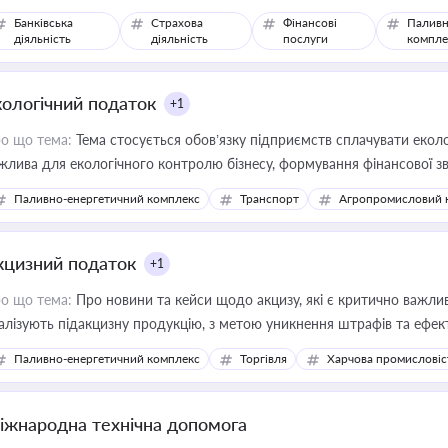
Банківська
Страхова
Фінансові
Паливн
діяльність
діяльність
послуги
компле
кологічний податок
+1
о що тема:
Тема стосується обов’язку підприємств сплачувати еколо
жлива для екологічного контролю бізнесу, формування фінансової 
конодавства
Паливно-енергетичний комплекс
Транспорт
Агропромисловий 
кцизний податок
+1
о що тема:
Про новини та кейси щодо акцизу, які є критично важли
алізують підакцизну продукцію, з метою уникнення штрафів та ефек
Паливно-енергетичний комплекс
Торгівля
Харчова промисловіс
іжнародна технічна допомога