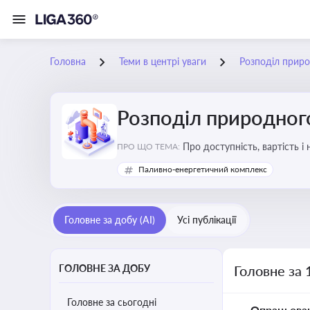
Головна
Теми в центрі уваги
Розподіл приро
Розподіл природного
Про доступність, вартість і
ПРО ЩО ТЕМА:
Паливно-енергетичний комплекс
Головне за добу (AI)
Усі публікації
ГОЛОВНЕ ЗА ДОБУ
Головне за 
Головне за сьогодні
Опрацьова