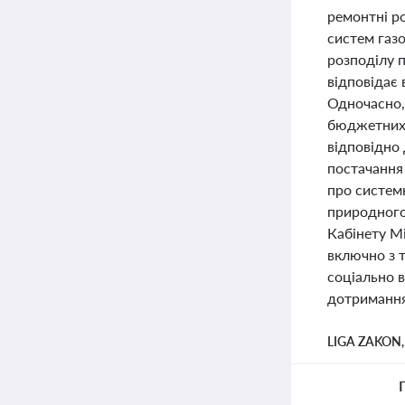
ремонтні р
систем газ
розподілу 
відповідає
Одночасно,
бюджетних 
відповідно
постачання 
про системн
природного
Кабінету Мі
включно з 
соціально в
дотримання 
LIGA ZAKON