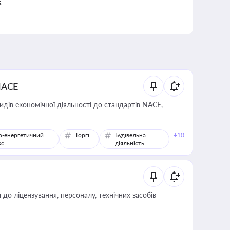
к
NACE
идів економічної діяльності до стандартів NACE,
о-енергетичний
Торгівля
Будівельна
+10
кс
діяльність
о ліцензування, персоналу, технічних засобів