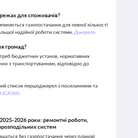
ережах для споживачів?
пиняється газопостачання для певної кількості
альшої надійної роботи системи.
Джерело
для громад?
 потреб бюджетних установ, нормативних
лючно з транспортуванням, відповідно до
вний список першоджерел з посиланнями та
 LIGA360.
 2025-2026 роки: ремонтні роботи,
зорозподільних систем
ишаться без газопостачання через планові