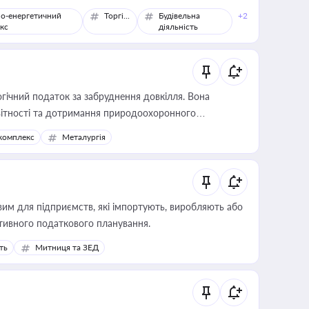
о-енергетичний
Торгівля
Будівельна
+2
кс
діяльність
гічний податок за забруднення довкілля. Вона
звітності та дотримання природоохоронного
комплекс
Металургія
вим для підприємств, які імпортують, виробляють або
тивного податкового планування.
ть
Митниця та ЗЕД