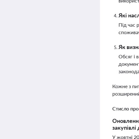
викорис
Які нас
Під час 
споживач
Як визн
Обсяг і 
документ
законода
Кожне з пи
розширений
Стисло про
Оновлення
закупівлі
У жовтні 2