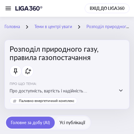
ВХІД ДО LIGA360
Головна
Теми в центрі уваги
Розподіл природного газу, правила газопостачання
Розподіл природного газу,
правила газопостачання
ПРО ЩО ТЕМА:
Про доступність, вартість і надійність
енергопостачання для бізнесу та вплив на економічну
Паливно-енергетичний комплекс
стабільність
Головне за добу (AI)
Усі публікації