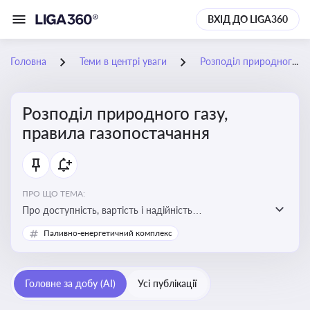
ВХІД ДО LIGA360
Головна
Теми в центрі уваги
Розподіл природного газу, правила газопостачання
Розподіл природного газу,
правила газопостачання
ПРО ЩО ТЕМА:
Про доступність, вартість і надійність
енергопостачання для бізнесу та вплив на економічну
Паливно-енергетичний комплекс
стабільність
Головне за добу (AI)
Усі публікації