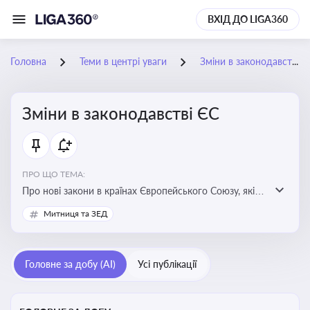
ВХІД ДО LIGA360
Головна
Теми в центрі уваги
Зміни в законодавстві ЄС
Зміни в законодавстві ЄС
ПРО ЩО ТЕМА:
Про нові закони в країнах Європейського Союзу, які
впливають на умови торгівлі, трудової міграції,
Митниця та ЗЕД
інтеграції та перспективу членства України в
Євросоюзі
Головне за добу (AI)
Усі публікації