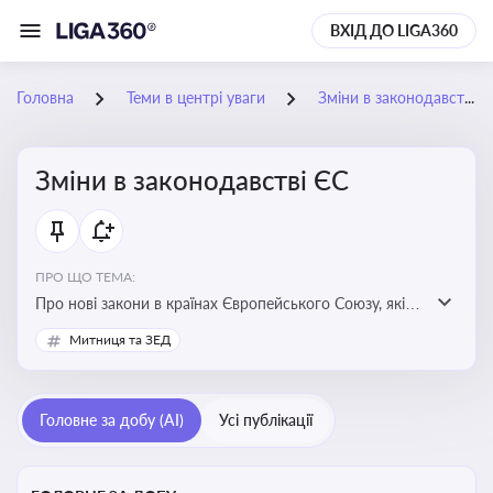
ВХІД ДО LIGA360
Головна
Теми в центрі уваги
Зміни в законодавстві ЄС
Зміни в законодавстві ЄС
ПРО ЩО ТЕМА:
Про нові закони в країнах Європейського Союзу, які
впливають на умови торгівлі, трудової міграції,
Митниця та ЗЕД
інтеграції та перспективу членства України в
Євросоюзі
Головне за добу (AI)
Усі публікації