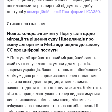
посиланнями та розширений підсумок за добу
доступні у
комерційній версії Платформи LIGA360.
Стисло про головне:
Нові законодавчі зміни у Португалії щодо
міграції та рішення суду Нідерландів про
зміну алгоритмів Meta відповідно до закону
ЄС про цифрові послуги
У Португалії прийнято новий міграційний закон,
який суттєво ускладнює умови для мігрантів,
зокрема українців. Закон встановлює обов’язковий
мінімум двох років проживання перед поданням
заяви на возз'єднання родин, а також вимагає
наявності достатнього доходу та житла. Крім того,
візи для працевлаштування тепер видаватимуться
лише висококваліфікованим спеціалістам, а час
очікування на громадянство значно збільшено. Ці
зміни викликали занепокоєння правозахисних