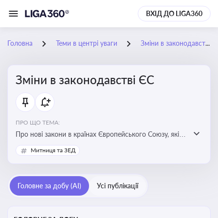
ВХІД ДО LIGA360
Головна
Теми в центрі уваги
Зміни в законодавстві ЄС
Зміни в законодавстві ЄС
ПРО ЩО ТЕМА:
Про нові закони в країнах Європейського Союзу, які
впливають на умови торгівлі, трудової міграції,
Митниця та ЗЕД
інтеграції та перспективу членства України в
Євросоюзі
Головне за добу (AI)
Усі публікації