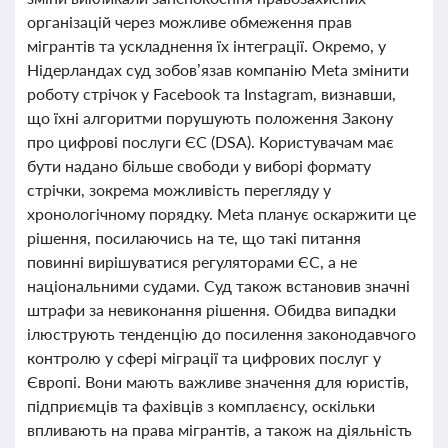
організацій через можливе обмеження прав
мігрантів та ускладнення їх інтеграції. Окремо, у
Нідерландах суд зобов’язав компанію Meta змінити
роботу стрічок у Facebook та Instagram, визнавши,
що їхні алгоритми порушують положення Закону
про цифрові послуги ЄС (DSA). Користувачам має
бути надано більше свободи у виборі формату
стрічки, зокрема можливість перегляду у
хронологічному порядку. Meta планує оскаржити це
рішення, посилаючись на те, що такі питання
повинні вирішуватися регуляторами ЄС, а не
національними судами. Суд також встановив значні
штрафи за невиконання рішення. Обидва випадки
ілюструють тенденцію до посилення законодавчого
контролю у сфері міграції та цифрових послуг у
Європі. Вони мають важливе значення для юристів,
підприємців та фахівців з комплаєнсу, оскільки
впливають на права мігрантів, а також на діяльність