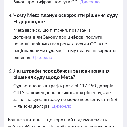
Закон про цифрові послуги ЄС.
Джерело
Чому Meta планує оскаржити рішення суду
Нідерландів?
Meta вважає, що питання, пов'язані з
дотриманням Закону про цифрові послуги,
повинні вирішуватися регуляторами ЄС, а не
національними судами, і тому планує оскаржити
рішення.
Джерело
Які штрафи передбачені за невиконання
рішення суду щодо Meta?
Суд встановив штраф у розмірі 117 450 доларів
США за кожен день невиконання рішення, але
загальна сума штрафу не може перевищувати 5,8
мільйона доларів.
Джерело
Кожне з питань — це короткий підсумок змісту
публікацій за день. Повний список першоджерел з