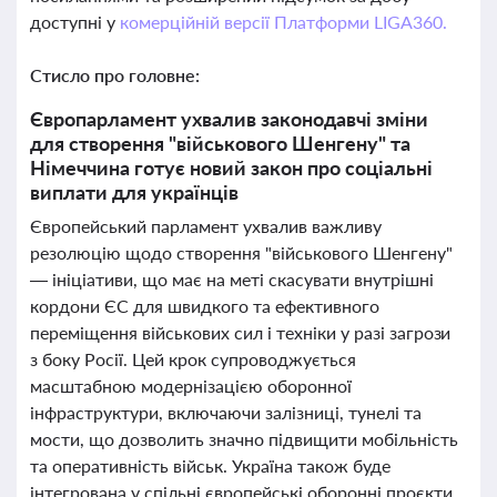
доступні у
комерційній версії Платформи LIGA360.
Стисло про головне:
Європарламент ухвалив законодавчі зміни
для створення "військового Шенгену" та
Німеччина готує новий закон про соціальні
виплати для українців
Європейський парламент ухвалив важливу
резолюцію щодо створення "військового Шенгену"
— ініціативи, що має на меті скасувати внутрішні
кордони ЄС для швидкого та ефективного
переміщення військових сил і техніки у разі загрози
з боку Росії. Цей крок супроводжується
масштабною модернізацією оборонної
інфраструктури, включаючи залізниці, тунелі та
мости, що дозволить значно підвищити мобільність
та оперативність військ. Україна також буде
інтегрована у спільні європейські оборонні проєкти,