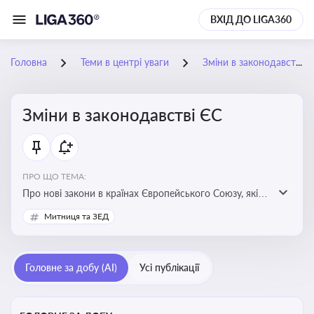
ВХІД ДО LIGA360
Головна
Теми в центрі уваги
Зміни в законодавстві ЄС
Зміни в законодавстві ЄС
ПРО ЩО ТЕМА:
Про нові закони в країнах Європейського Союзу, які
впливають на умови торгівлі, трудової міграції,
Митниця та ЗЕД
інтеграції та перспективу членства України в
Євросоюзі
Головне за добу (AI)
Усі публікації