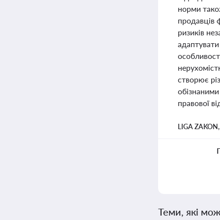
норми тако
продавців 
ризиків нез
адаптувати 
особливості
нерухоміст
створює різ
обізнаними 
правової ві
LIGA ZAKON
Теми, які мож