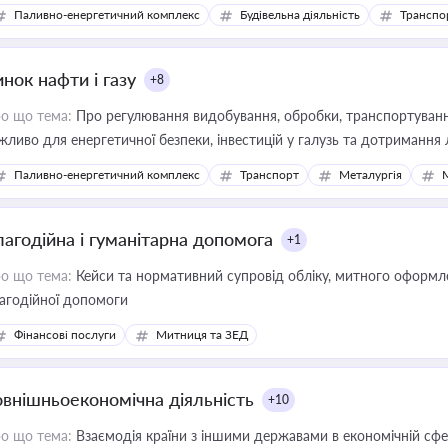
фраструктурних проєктів
Паливно-енергетичний комплекс
Будівельна діяльність
Транспо
нок нафти і газу
+8
о що тема:
Про регулювання видобування, обробки, транспортування
жливо для енергетичної безпеки, інвестицій у галузь та дотримання 
Паливно-енергетичний комплекс
Транспорт
Металургія
лагодійна і гуманітарна допомога
+1
о що тема:
Кейси та нормативний супровід обліку, митного оформлен
агодійної допомоги
Фінансові послуги
Митниця та ЗЕД
овнішньоекономічна діяльність
+10
о що тема:
Взаємодія країни з іншими державами в економічній сфері