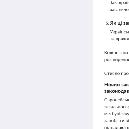
Так, кра
загально
Як ці з
Українсь
та врахо
Кожне з пи
розширений
Стисло про
Новий зак
законодав
Європейськ
загальноєвр
меті уніфік
запобігти 
підпадають 