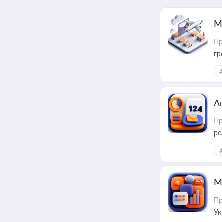
М
Пр
гр
А
Пр
ре
М
Пр
Ук