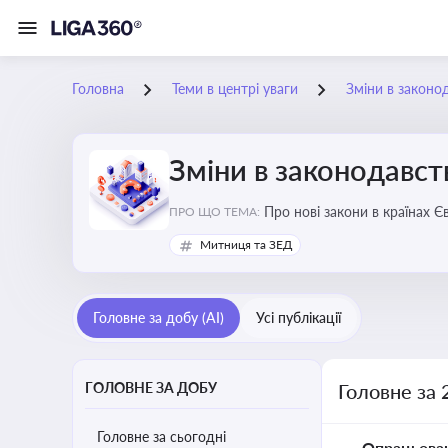
Головна
Теми в центрі уваги
Зміни в законо
Зміни в законодавст
Про нові закони в країнах Європейського Союзу, які впливають на умови торгівлі, тр
ПРО ЩО ТЕМА:
Євросоюзі
Митниця та ЗЕД
Головне за добу (AI)
Усі публікації
ГОЛОВНЕ ЗА ДОБУ
Головне за 
Головне за сьогодні
Опрацьова