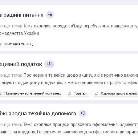
іграційні питання
+6
о що тема:
Тема охоплює порядок в’їзду, перебування, працевлаштув
омадянства України
Митниця та ЗЕД
кцизний податок
+14
о що тема:
Про новини та кейси щодо акцизу, які є критично важли
алізують підакцизну продукцію, з метою уникнення штрафів та ефек
Паливно-енергетичний комплекс
Торгівля
Харчова промисловіс
іжнародна технічна допомога
+3
о що тема:
Тема охоплює процеси правового оформлення, адміністр
раїні з-за кордону, і є критично важливою для ефективного використ