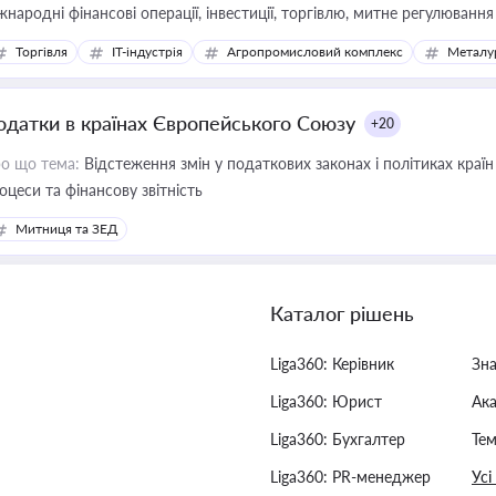
жнародні фінансові операції, інвестиції, торгівлю, митне регулювання
Торгівля
IT-індустрія
Агропромисловий комплекс
Металу
одатки в країнах Європейського Союзу
+20
о що тема:
Відстеження змін у податкових законах і політиках країн
оцеси та фінансову звітність
Митниця та ЗЕД
Каталог рішень
Liga360: Керівник
Зн
Liga360: Юрист
Ак
Liga360: Бухгалтер
Тем
Liga360: PR-менеджер
Усі