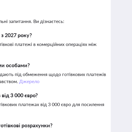
ьні запитання. Ви дізнаєтесь:
 з 2027 року?
тівкові платежі в комерційних операціях між
ми особами?
дпадають під обмеження щодо готівкових платежів
давством.
Джерело
від 3 000 євро?
отівкових платежах від 3 000 євро для посилення
отівкові розрахунки?