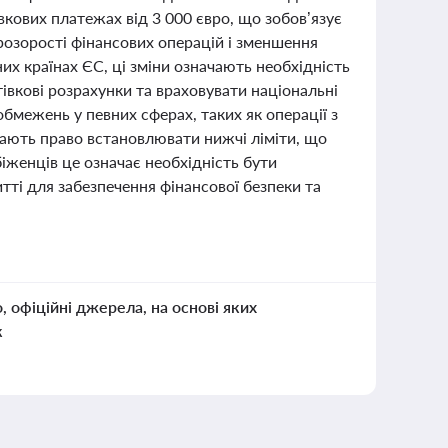
кових платежах від 3 000 євро, що зобов’язує
розорості фінансових операцій і зменшення
них країнах ЄС, ці зміни означають необхідність
тівкові розрахунки та враховувати національні
бмежень у певних сферах, таких як операції з
гають право встановлювати нижчі ліміти, що
біженців це означає необхідність бути
тті для забезпечення фінансової безпеки та
о, офіційні джерела, на основі яких
к