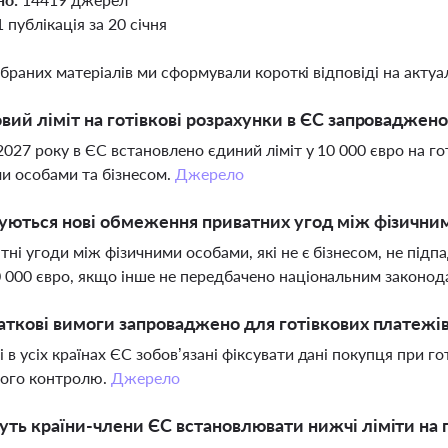
1 публікація за 20 січня
ібраних матеріалів ми сформували короткі відповіді на актуал
вий ліміт на готівкові розрахунки в ЄС запроваджено
2027 року в ЄС встановлено єдиний ліміт у 10 000 євро на го
и особами та бізнесом.
Джерело
уються нові обмеження приватних угод між фізични
атні угоди між фізичними особами, які не є бізнесом, не пі
 000 євро, якщо інше не передбачено національним законо
аткові вимоги запроваджено для готівкових платежів 
 в усіх країнах ЄС зобов’язані фіксувати дані покупця при г
вого контролю.
Джерело
ть країни-члени ЄС встановлювати нижчі ліміти на г