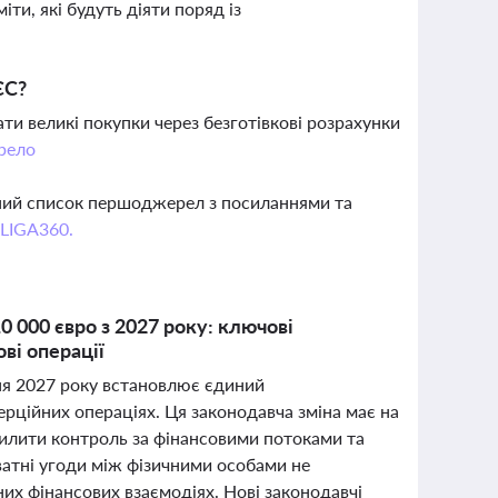
іти, які будуть діяти поряд із
ЄС?
ти великі покупки через безготівкові розрахунки
рело
вний список першоджерел з посиланнями та
 LIGA360.
 000 євро з 2027 року: ключові
ві операції
ня 2027 року встановлює єдиний
мерційних операціях. Ця законодавча зміна має на
осилити контроль за фінансовими потоками та
ватні угоди між фізичними особами не
них фінансових взаємодіях. Нові законодавчі