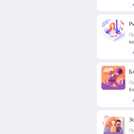
ін
Ри
Пр
ва
Б
Пр
бл
З
Пр