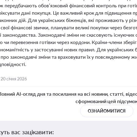
ж передбачають обов’язковий фінансовий контроль при готів
фіксувати дані покупця. Це важливий крок для підвищення п
аконних дій. Для українських біженців, які проживають у різ
свої фінансові звички, планувати великі покупки через безго
 законодавства. Законодавчі зміни не скасовують існуючих о
ю чи перевезення готівки через кордони. Країни-члени збері
номанітність у застосуванні нових правил. Для українських 
про законодавчі зміни та враховувати їх у повсякденному жи
дповідності.
,
20 січня 2026
Повний AI-огляд дня та посилання на всі новини, статті, віде
сформований цей підсумо
ОЗНАЙОМИТИСЯ
уть вас зацікавити: