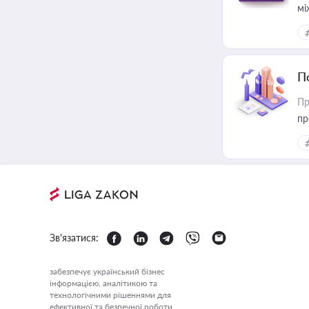
мі
П
Пр
пр
Зв'язатися:
забезпечує український бізнес
інформацією, аналітикою та
технологічними рішеннями для
ефективної та безпечної роботи.