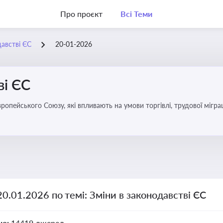
Про проєкт
Всі Теми
давстві ЄС
20-01-2026
ві ЄС
удової міграції, інтеграції та перспективу членства України в
20.01.2026 по темі: Зміни в законодавстві ЄС
но:
14419 джерел