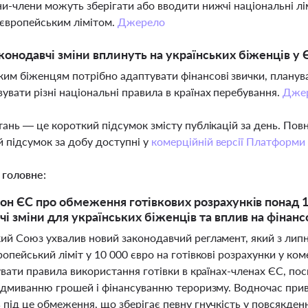
їни-члени можуть зберігати або вводити нижчі національні лім
європейським лімітом.
Джерело
аконодавчі зміни вплинуть на українських біженців у 
ким біженцям потрібно адаптувати фінансові звички, планува
вувати різні національні правила в країнах перебування.
Дже
тань — це короткий підсумок змісту публікацій за день. По
 підсумок за добу доступні у
комерційній версії Платформи
 головне:
он ЄС про обмеження готівкових розрахунків понад 10
чі зміни для українських біженців та вплив на фінансо
ий Союз ухвалив новий законодавчий регламент, який з лип
опейський ліміт у 10 000 євро на готівкові розрахунки у ко
увати правила використання готівки в країнах-членах ЄС, п
відмиванню грошей і фінансуванню тероризму. Водночас при
під це обмеження, що зберігає певну гнучкість у повсякден