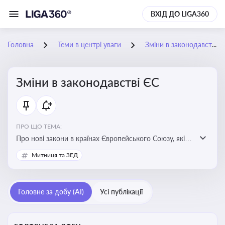
ВХІД ДО LIGA360
Головна
Теми в центрі уваги
Зміни в законодавстві ЄС
Зміни в законодавстві ЄС
ПРО ЩО ТЕМА:
Про нові закони в країнах Європейського Союзу, які
впливають на умови торгівлі, трудової міграції,
Митниця та ЗЕД
інтеграції та перспективу членства України в
Євросоюзі
Головне за добу (AI)
Усі публікації