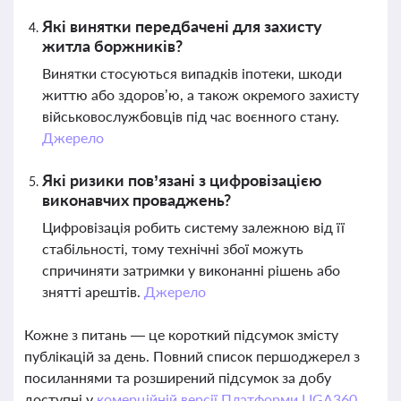
Які винятки передбачені для захисту
житла боржників?
Винятки стосуються випадків іпотеки, шкоди
життю або здоров’ю, а також окремого захисту
військовослужбовців під час воєнного стану.
Джерело
Які ризики пов’язані з цифровізацією
виконавчих проваджень?
Цифровізація робить систему залежною від її
стабільності, тому технічні збої можуть
спричиняти затримки у виконанні рішень або
знятті арештів.
Джерело
Кожне з питань — це короткий підсумок змісту
публікацій за день. Повний список першоджерел з
посиланнями та розширений підсумок за добу
доступні у
комерційній версії Платформи LIGA360.