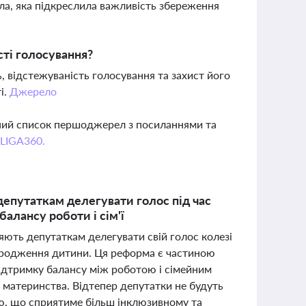
а, яка підкреслила важливість збереження
сті голосування?
, відстежуваність голосування та захист його
і.
Джерело
вний список першоджерел з посиланнями та
 LIGA360.
депутаткам делегувати голос під час
балансу роботи і сім'ї
яють депутаткам делегувати свій голос колезі
 народження дитини. Ця реформа є частиною
підтримку балансу між роботою і сімейним
 материнства. Відтепер депутатки не будуть
ою, що сприятиме більш інклюзивному та