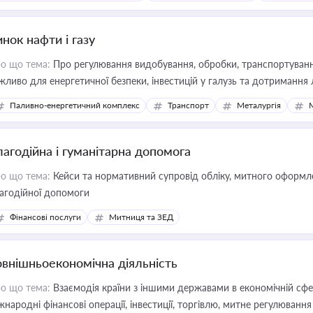
нок нафти і газу
о що тема:
Про регулювання видобування, обробки, транспортування
жливо для енергетичної безпеки, інвестицій у галузь та дотримання 
Паливно-енергетичний комплекс
Транспорт
Металургія
лагодійна і гуманітарна допомога
о що тема:
Кейси та нормативний супровід обліку, митного оформлен
агодійної допомоги
Фінансові послуги
Митниця та ЗЕД
овнішньоекономічна діяльність
о що тема:
Взаємодія країни з іншими державами в економічній сфері
жнародні фінансові операції, інвестиції, торгівлю, митне регулювання