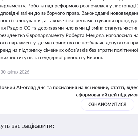
парламенту. Робота над реформою розпочалася у листопаді 2
дповідні зміни до виборчого права. Законодавчі нововведенн
сності голосування, а також чітке регламентування процеду
ня Радою ЄС та державами-членами ці зміни стануть частин
резидентка Європарламенту Роберта Мецола, наголосила на 
ого парламенту, де материнство не позбавляє депутаток прав
ренд на підтримку сімейних обов’язків без втрати політично
их інститутів та гендерної рівності у Європі.
,
30 квітня 2026
Повний AI-огляд дня та посилання на всі новини, статті, віде
сформований цей підсумо
ОЗНАЙОМИТИСЯ
уть вас зацікавити: