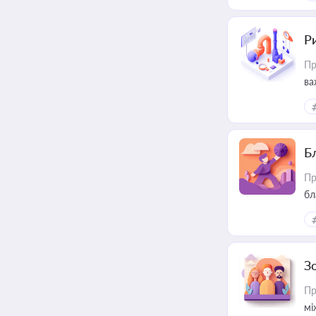
Ри
Пр
ва
Б
Пр
бл
З
Пр
мі