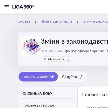
Головна
Теми в центрі уваги
Зміни в законо
Зміни в законодавст
Про нові закони в країнах Європейського Союзу, які впливають на умови торгівлі, тр
ПРО ЩО ТЕМА:
Євросоюзі
Митниця та ЗЕД
Головне за добу (AI)
Усі публікації
ГОЛОВНЕ ЗА ДОБУ
Головне за 
Головне за сьогодні
Опрацьова