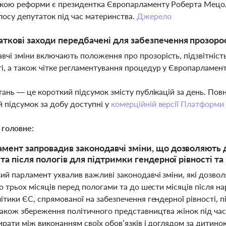
ркою реформи є президентка Європарламенту Роберта Мецол
лосу депутаток під час материнства.
Джерело
аткові заходи передбачені для забезпечення прозоро
вчі зміни включають положення про прозорість, підзвітність
ті, а також чітке регламентування процедур у Європарламент
тань — це короткий підсумок змісту публікацій за день. По
 підсумок за добу доступні у
комерційній версії Платформи
 головне:
мент запровадив законодавчі зміни, що дозволяють 
 та після пологів для підтримки гендерної рівності та 
й парламент ухвалив важливі законодавчі зміни, які дозвол
до трьох місяців перед пологами та до шести місяців після
тики ЄС, спрямованої на забезпечення гендерної рівності, 
також збереження політичного представництва жінок під час
ирати між виконанням своїх обов’язків і доглядом за дитин