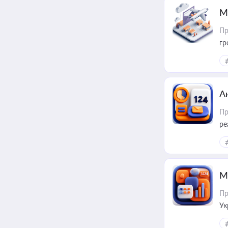
М
Пр
гр
А
Пр
ре
М
Пр
Ук
ін