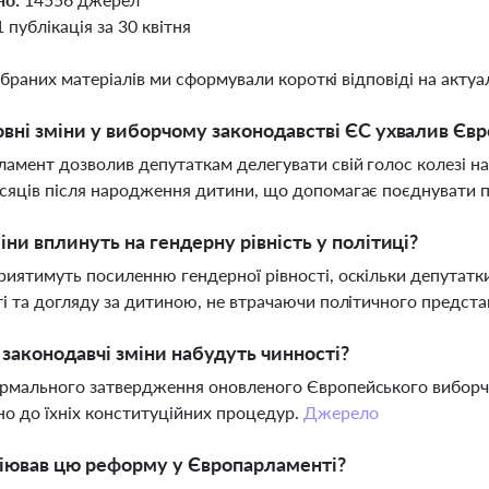
1 публікація за 30 квітня
ібраних матеріалів ми сформували короткі відповіді на актуал
овні зміни у виборчому законодавстві ЄС ухвалив Єв
амент дозволив депутаткам делегувати свій голос колезі на
сяців після народження дитини, що допомагає поєднувати по
міни вплинуть на гендерну рівність у політиці?
риятимуть посиленню гендерної рівності, оскільки депутатки
ті та догляду за дитиною, не втрачаючи політичного предст
 законодавчі зміни набудуть чинності?
рмального затвердження оновленого Європейського виборч
но до їхніх конституційних процедур.
Джерело
ціював цю реформу у Європарламенті?