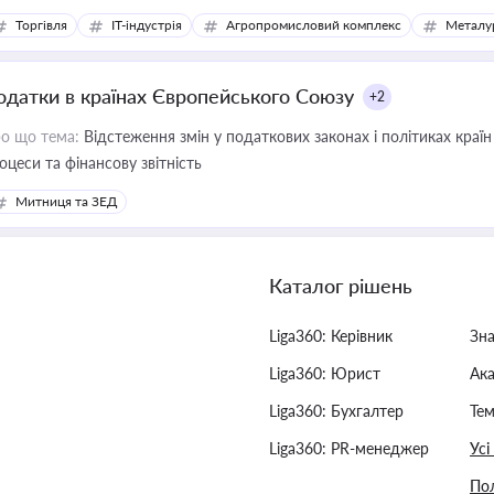
Торгівля
IT-індустрія
Агропромисловий комплекс
Металу
одатки в країнах Європейського Союзу
+2
о що тема:
Відстеження змін у податкових законах і політиках країн
оцеси та фінансову звітність
Митниця та ЗЕД
Каталог рішень
Liga360: Керівник
Зн
Liga360: Юрист
Ак
Liga360: Бухгалтер
Тем
Liga360: PR-менеджер
Усі
Пол