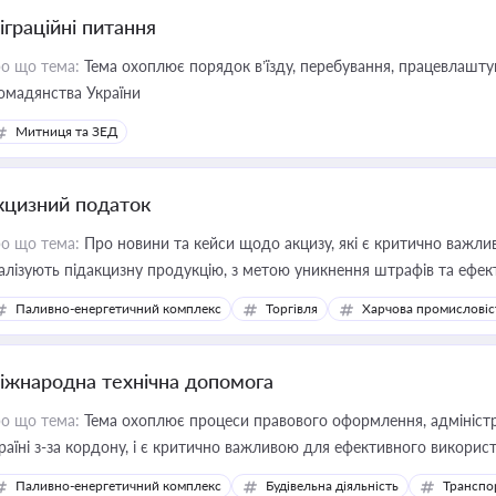
іграційні питання
о що тема:
Тема охоплює порядок в’їзду, перебування, працевлаштув
омадянства України
Митниця та ЗЕД
кцизний податок
о що тема:
Про новини та кейси щодо акцизу, які є критично важли
алізують підакцизну продукцію, з метою уникнення штрафів та ефек
Паливно-енергетичний комплекс
Торгівля
Харчова промисловіс
іжнародна технічна допомога
о що тема:
Тема охоплює процеси правового оформлення, адміністр
раїні з-за кордону, і є критично важливою для ефективного використ
фраструктурних проєктів
Паливно-енергетичний комплекс
Будівельна діяльність
Транспо