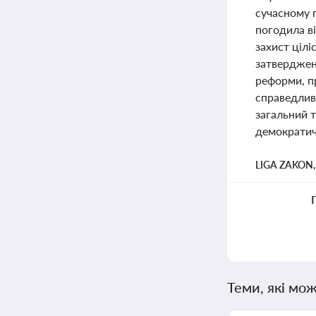
сучасному 
погодила ві
захист цілі
затверджен
реформи, п
справедлив
загальний т
демократичн
LIGA ZAKON
Теми, які мож