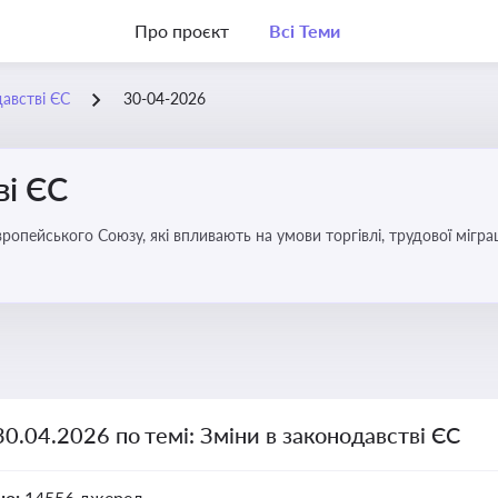
Про проєкт
Всі Теми
давстві ЄС
30-04-2026
ві ЄС
удової міграції, інтеграції та перспективу членства України в
30.04.2026 по темі: Зміни в законодавстві ЄС
но:
14556 джерел