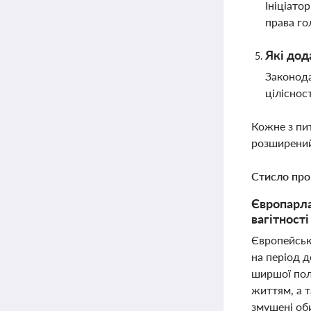
Ініціато
права го
Які дод
Законода
ціліснос
Кожне з пи
розширений
Стисло про
Європарла
вагітності
Європейськи
на період 
ширшої полі
життям, а 
змушені об