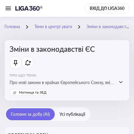
ВХІД ДО LIGA360
Головна
Теми в центрі уваги
Зміни в законодавстві ЄС
Зміни в законодавстві ЄС
ПРО ЩО ТЕМА:
Про нові закони в країнах Європейського Союзу, які
впливають на умови торгівлі, трудової міграції,
Митниця та ЗЕД
інтеграції та перспективу членства України в
Євросоюзі
Головне за добу (AI)
Усі публікації