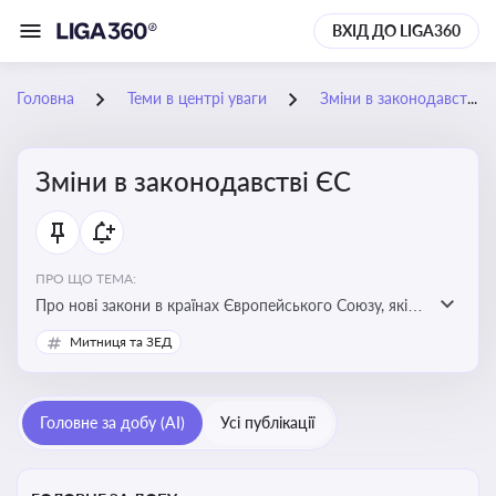
ВХІД ДО LIGA360
Головна
Теми в центрі уваги
Зміни в законодавстві ЄС
Зміни в законодавстві ЄС
ПРО ЩО ТЕМА:
Про нові закони в країнах Європейського Союзу, які
впливають на умови торгівлі, трудової міграції,
Митниця та ЗЕД
інтеграції та перспективу членства України в
Євросоюзі
Головне за добу (AI)
Усі публікації