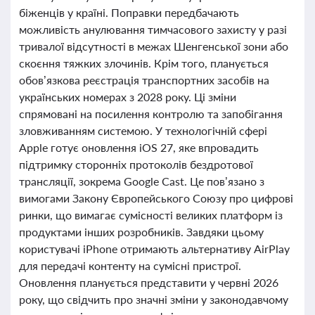
біженців у країні. Поправки передбачають
можливість анулювання тимчасового захисту у разі
тривалої відсутності в межах Шенгенської зони або
скоєння тяжких злочинів. Крім того, планується
обов’язкова реєстрація транспортних засобів на
українських номерах з 2028 року. Ці зміни
спрямовані на посилення контролю та запобігання
зловживанням системою. У технологічній сфері
Apple готує оновлення iOS 27, яке впровадить
підтримку сторонніх протоколів бездротової
трансляції, зокрема Google Cast. Це пов’язано з
вимогами Закону Європейського Союзу про цифрові
ринки, що вимагає сумісності великих платформ із
продуктами інших розробників. Завдяки цьому
користувачі iPhone отримають альтернативу AirPlay
для передачі контенту на сумісні пристрої.
Оновлення планується представити у червні 2026
року, що свідчить про значні зміни у законодавчому