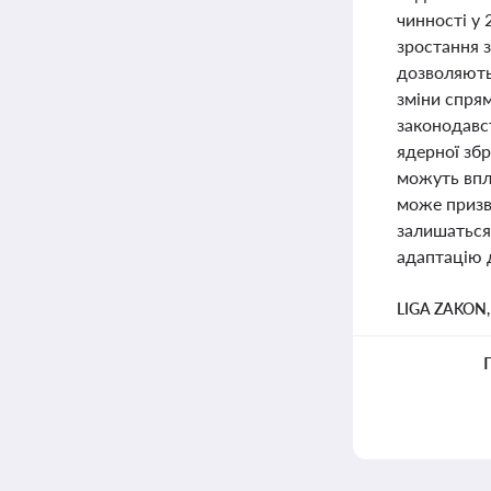
чинності у 
зростання з
дозволяють 
зміни спря
законодавст
ядерної збр
можуть впл
може призв
залишаться
адаптацію д
LIGA ZAKON