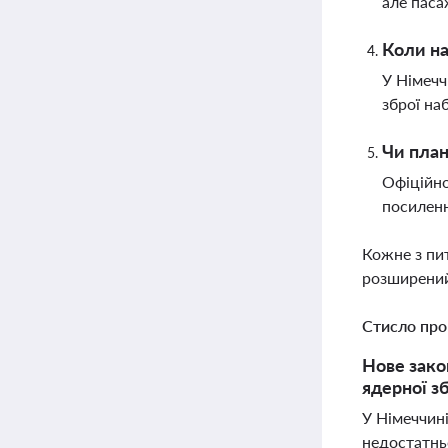
але паса
Коли на
У Німечч
зброї на
Чи план
Офіційно
посиленн
Кожне з пи
розширений
Стисло про
Нове зако
ядерної зб
У Німеччині
недостатнь