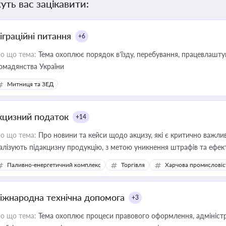
уть вас зацікавити:
іграційні питання
+6
о що тема:
Тема охоплює порядок в’їзду, перебування, працевлаштув
омадянства України
Митниця та ЗЕД
кцизний податок
+14
о що тема:
Про новини та кейси щодо акцизу, які є критично важли
алізують підакцизну продукцію, з метою уникнення штрафів та ефек
Паливно-енергетичний комплекс
Торгівля
Харчова промисловіс
іжнародна технічна допомога
+3
о що тема:
Тема охоплює процеси правового оформлення, адміністр