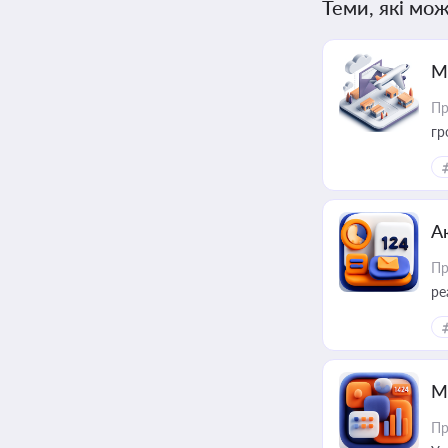
Теми, які мож
М
Пр
гр
А
Пр
ре
М
Пр