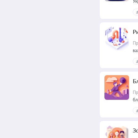
Ук
ін
Ри
Пр
ва
Б
Пр
бл
З