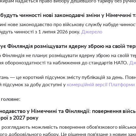
жирам надається право вибору дешевшого тарифу без ручно
будуть чинності нові законодавчі зміни у Німеччині т
ині нове законодавство про військову службу набуде чинності
будуть чинності з 1 липня 2026 року.
Джерело
ує Фінляндія розміщувати ядерну зброю на своїй тер
 Фінляндія не планує розміщувати ядерну зброю на своїй тер
я обороноздатності та наближення до стандартів НАТО.
Дж
тань — це короткий підсумок змісту публікацій за день. По
 підсумок за добу доступні у
комерційній версії Платформи
 головне:
нодавство у Німеччині та Фінляндії: повернення війсь
рої з 2027 року
 розглядають можливість повернення обов'язкового військово
ого добровільного набору. Це рішення пов'язане з новим зак