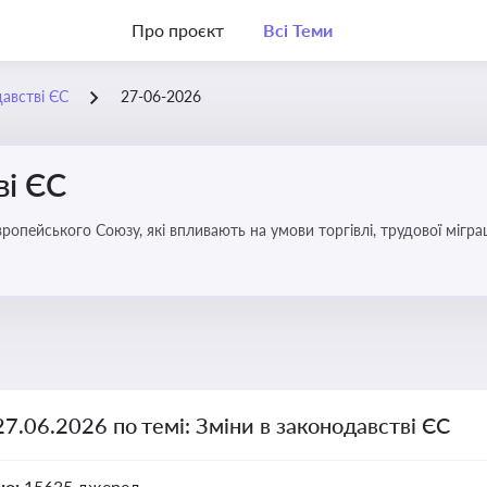
Про проєкт
Всі Теми
давстві ЄС
27-06-2026
ві ЄС
удової міграції, інтеграції та перспективу членства України в
27.06.2026 по темі: Зміни в законодавстві ЄС
но:
15635 джерел