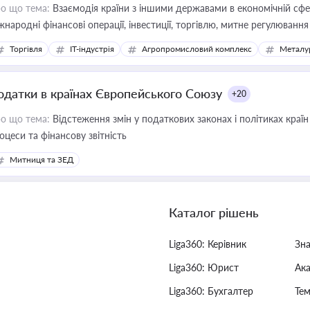
о що тема:
Взаємодія країни з іншими державами в економічній сфері
жнародні фінансові операції, інвестиції, торгівлю, митне регулювання
Торгівля
IT-індустрія
Агропромисловий комплекс
Металу
одатки в країнах Європейського Союзу
+20
о що тема:
Відстеження змін у податкових законах і політиках країн
оцеси та фінансову звітність
Митниця та ЗЕД
Каталог рішень
Liga360: Керівник
Зн
Liga360: Юрист
Ак
Liga360: Бухгалтер
Тем