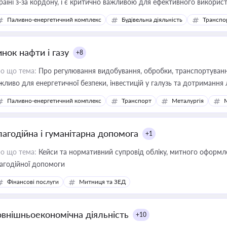
раїні з-за кордону, і є критично важливою для ефективного використ
фраструктурних проєктів
Паливно-енергетичний комплекс
Будівельна діяльність
Транспо
нок нафти і газу
+8
о що тема:
Про регулювання видобування, обробки, транспортування
жливо для енергетичної безпеки, інвестицій у галузь та дотримання 
Паливно-енергетичний комплекс
Транспорт
Металургія
лагодійна і гуманітарна допомога
+1
о що тема:
Кейси та нормативний супровід обліку, митного оформлен
агодійної допомоги
Фінансові послуги
Митниця та ЗЕД
овнішньоекономічна діяльність
+10