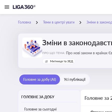
Головна
Теми в центрі уваги
Зміни в законо
Зміни в законодавст
Про нові закони в країнах Європейського Союзу, які впливають на умови торгівлі, тр
ПРО ЩО ТЕМА:
Євросоюзі
Митниця та ЗЕД
Головне за добу (AI)
Усі публікації
ГОЛОВНЕ ЗА ДОБУ
Головне за 
Головне за сьогодні
Опрацьова