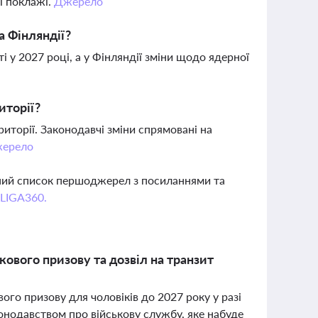
ї поклажі.
Джерело
а Фінляндії?
 у 2027 році, а у Фінляндії зміни щодо ядерної
иторії?
иторії. Законодавчі зміни спрямовані на
ерело
вний список першоджерел з посиланнями та
 LIGA360.
кового призову та дозвіл на транзит
го призову для чоловіків до 2027 року у разі
онодавством про військову службу, яке набуде