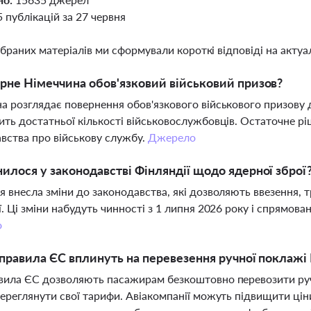
5 публікацій за 27 червня
ібраних матеріалів ми сформували короткі відповіді на актуал
рне Німеччина обов'язковий військовий призов?
а розглядає повернення обов'язкового військового призову 
ить достатньої кількості військовослужбовців. Остаточне рі
вства про військову службу.
Джерело
илося у законодавстві Фінляндії щодо ядерної зброї
я внесла зміни до законодавства, які дозволяють ввезення, тр
ї. Ці зміни набудуть чинності з 1 липня 2026 року і спрямова
о
 правила ЄС вплинуть на перевезення ручної поклажі 
вила ЄС дозволяють пасажирам безкоштовно перевозити руч
переглянути свої тарифи. Авіакомпанії можуть підвищити цін