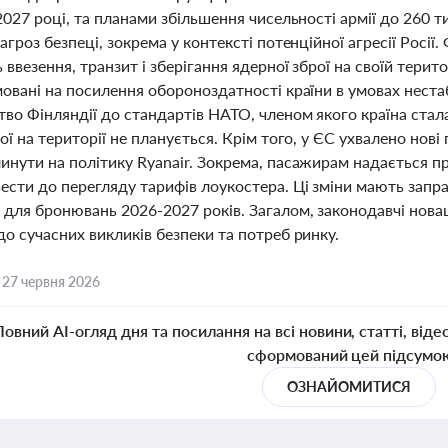
2027 році, та планами збільшення чисельності армії до 260 
агроз безпеці, зокрема у контексті потенційної агресії Росії.
ввезення, транзит і зберігання ядерної зброї на своїй терито
мовані на посилення обороноздатності країни в умовах неста
во Фінляндії до стандартів НАТО, членом якого країна стал
ої на території не планується. Крім того, у ЄС ухвалено нов
инути на політику Ryanair. Зокрема, пасажирам надається 
ести до перегляду тарифів лоукостера. Ці зміни мають запр
 для бронювань 2026-2027 років. Загалом, законодавчі нова
о сучасних викликів безпеки та потреб ринку.
,
27 червня 2026
Повний AI-огляд дня та посилання на всі новини, статті, віде
сформований цей підсумо
ОЗНАЙОМИТИСЯ