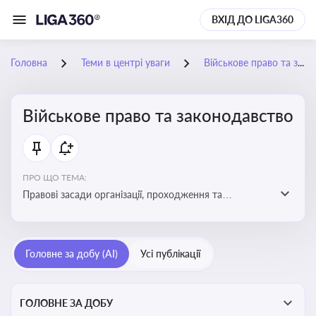
ВХІД ДО LIGA360
Головна
Теми в центрі уваги
Військове право та законодавство
Військове право та законодавство
ПРО ЩО ТЕМА:
Правові засади організації, проходження та
регулювання військової служби. Юридичний супровід
мобілізації, служби та захисту прав
військовослужбовців у воєнний час
Головне за добу (AI)
Усі публікації
ГОЛОВНЕ ЗА ДОБУ