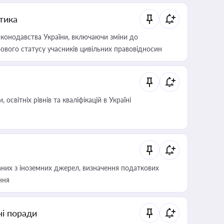
итика
конодавства України, включаючи зміни до
ового статусу учасників цивільних правовідносин
світніх рівнів та кваліфікацій в Україні
аних з іноземних джерел, визначення податкових
ння
ні поради