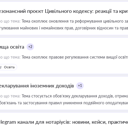
езонансний проєкт Цивільного кодексу: реакції та кр
о що тема:
Тема охоплює оновлення та реформування цивільного за
гулювання майнових і немайнових прав, договірних відносин та прав
ища освіта
+2
о що тема:
Тема охоплює правове регулювання системи вищої освіти, о
Освіта
екларування іноземних доходів
+1
о що тема:
Тема стосується обов’язку декларування доходів, отрим
бов’язань та застосування правил уникнення подвійного оподаткува
elegram канали для нотаріусів: новини, кейси, практич