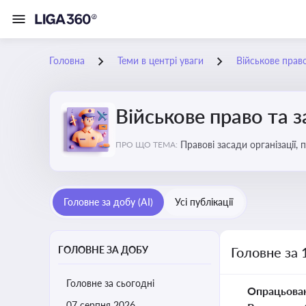
Головна
Теми в центрі уваги
Військове прав
Військове право та 
Правові засади організації,
ПРО ЩО ТЕМА:
військовослужбовців у воєн
Головне за добу (AI)
Усі публікації
ГОЛОВНЕ ЗА ДОБУ
Головне за 
Головне за сьогодні
Опрацьова
07 серпня 2026