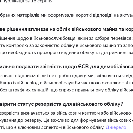
4 публікації за 18 серпня
ібраних матеріалів ми сформували короткі відповіді на актуал
ве рішення впливає на облік військового майна та ко
ішення щодо військовослужбовця, який за хабаря перевівся 
ть контролю за законністю обліку військового майна та запоб
про необхідність прозорого ведення обліку та дотримання з
ильно подавати звітність щодо ЄСВ для демобілізов
зовані підприємці, які не є роботодавцями, звільняються від
Якщо їхній період військової служби частково охоплює звітн
без штрафних санкцій, що сприяє правильному обліку війсь
вірити статус резервіста для військового обліку?
езервіста визначається за військовим квитком або військов
хування до резерву. Це важливо для формування військових с
ті, що є ключовим аспектом військового обліку.
Джерело