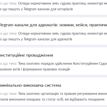
о що тема:
Огляди нормативних змін, судова практика, коментарі екс
о що пишуть у Telegram каналах для нотаріусів
elegram канали для адвокатів: новини, кейси, практич
о що тема:
Огляди нормативних змін, судова практика, коментарі екс
о що пишуть у Telegram каналах для адвокатів
онституційне провадження
о що тема:
Тема охоплює порядок здійснення Конституційним Судом
валення актів і формування правових позицій
римінально-виконавча система
о що тема:
Тема охоплює організацію та правове регулювання викона
танов виконання покарань та статус осіб, які відбувають покарання