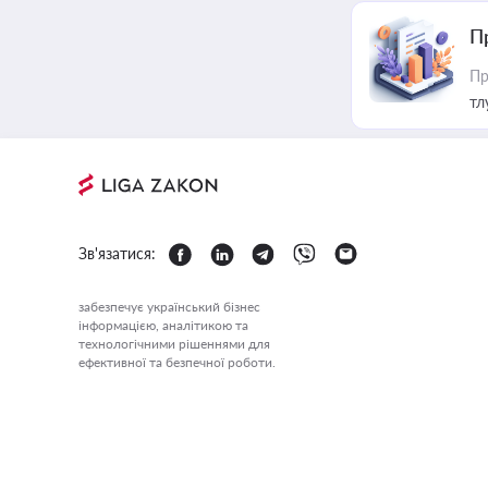
П
Пр
тл
Зв'язатися:
забезпечує український бізнес
інформацією, аналітикою та
технологічними рішеннями для
ефективної та безпечної роботи.