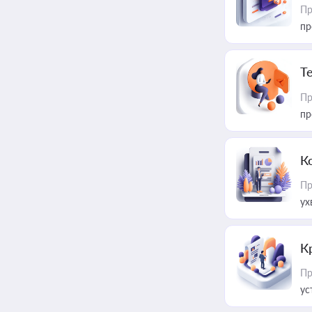
Пр
пр
T
Пр
пр
К
Пр
ух
К
Пр
ус