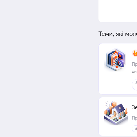
Теми, які мож
Пр
он
З
Пр