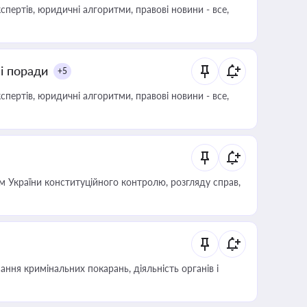
пертів, юридичні алгоритми, правові новини - все,
ні поради
+5
пертів, юридичні алгоритми, правові новини - все,
 України конституційного контролю, розгляду справ,
ння кримінальних покарань, діяльність органів і