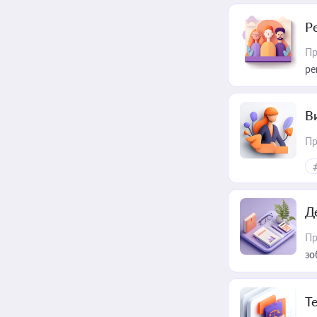
Р
Пр
ре
В
Пр
Д
Пр
зо
T