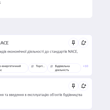
к
NACE
идів економічної діяльності до стандартів NACE,
о-енергетичний
Торгівля
Будівельна
+10
кс
діяльність
я та введення в експлуатацію об’єктів будівництва