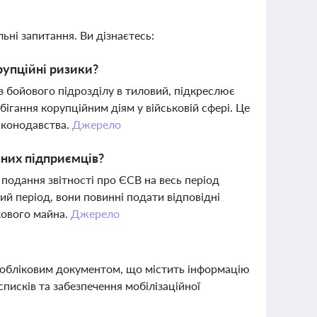
ьні запитання. Ви дізнаєтесь:
рупційні ризики?
з бойового підрозділу в тиловий, підкреслює
ігання корупційним діям у військовій сфері. Це
аконодавства.
Джерело
аних підприємців?
 подання звітності про ЄСВ на весь період
ий період, вони повинні подати відповідні
кового майна.
Джерело
о-обліковим документом, що містить інформацію
писків та забезпечення мобілізаційної