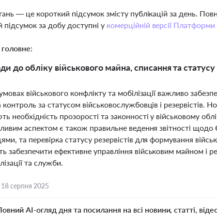
тань — це короткий підсумок змісту публікацій за день. По
 підсумок за добу доступні у
комерційній версії Платформи
 головне:
ди до обліку військового майна, списання та статусу 
умовах військового конфлікту та мобілізації важливо забезп
 контроль за статусом військовослужбовців і резервістів. Но
ть необхідність прозорості та законності у військовому об
жливим аспектом є також правильне ведення звітності щодо 
ми, та перевірка статусу резервістів для формування військо
ь забезпечити ефективне управління військовим майном і ре
лізації та служби.
,
18 серпня 2025
Повний AI-огляд дня та посилання на всі новини, статті, віде