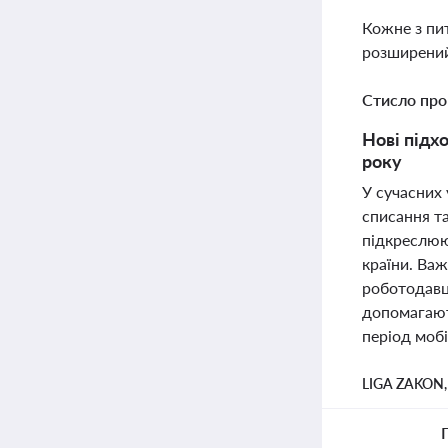
Кожне з пи
розширений
Стисло про
Нові підхо
року
У сучасних 
списання та
підкреслюю
країни. Ва
роботодавця
допомагают
період мобі
LIGA ZAKON