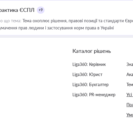
рактика ЄСПЛ
+9
о що тема:
Тема охоплює рішення, правові позиції та стандарти Євр
умачення прав людини і застосування норм права в Україні
Каталог рішень
Liga360: Керівник
Зн
Liga360: Юрист
Ак
Liga360: Бухгалтер
Тем
Liga360: PR-менеджер
Усі
Пол
Умо