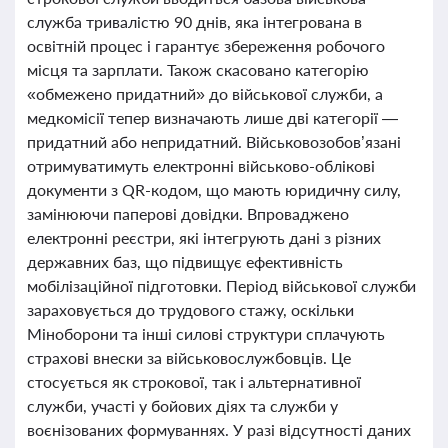
служба тривалістю 90 днів, яка інтегрована в
освітній процес і гарантує збереження робочого
місця та зарплати. Також скасовано категорію
«обмежено придатний» до військової служби, а
медкомісії тепер визначають лише дві категорії —
придатний або непридатний. Військовозобов’язані
отримуватимуть електронні військово-облікові
документи з QR-кодом, що мають юридичну силу,
замінюючи паперові довідки. Впроваджено
електронні реєстри, які інтегрують дані з різних
державних баз, що підвищує ефективність
мобілізаційної підготовки. Період військової служби
зараховується до трудового стажу, оскільки
Міноборони та інші силові структури сплачують
страхові внески за військовослужбовців. Це
стосується як строкової, так і альтернативної
служби, участі у бойових діях та служби у
воєнізованих формуваннях. У разі відсутності даних