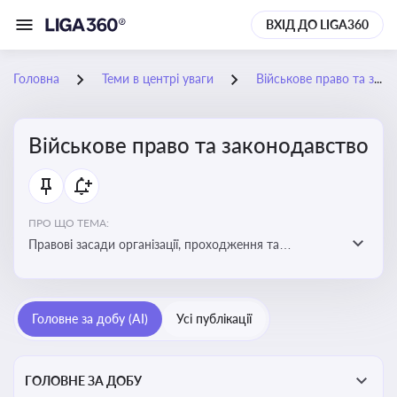
ВХІД ДО LIGA360
Головна
Теми в центрі уваги
Військове право та законодавство
Військове право та законодавство
ПРО ЩО ТЕМА:
Правові засади організації, проходження та
регулювання військової служби. Юридичний супровід
мобілізації, служби та захисту прав
військовослужбовців у воєнний час
Головне за добу (AI)
Усі публікації
ГОЛОВНЕ ЗА ДОБУ