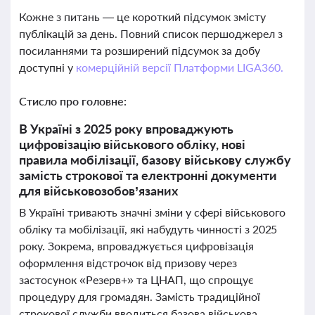
Кожне з питань — це короткий підсумок змісту
публікацій за день. Повний список першоджерел з
посиланнями та розширений підсумок за добу
доступні у
комерційній версії Платформи LIGA360.
Стисло про головне:
В Україні з 2025 року впроваджують
цифровізацію військового обліку, нові
правила мобілізації, базову військову службу
замість строкової та електронні документи
для військовозобов’язаних
В Україні тривають значні зміни у сфері військового
обліку та мобілізації, які набудуть чинності з 2025
року. Зокрема, впроваджується цифровізація
оформлення відстрочок від призову через
застосунок «Резерв+» та ЦНАП, що спрощує
процедуру для громадян. Замість традиційної
строкової служби вводиться базова військова